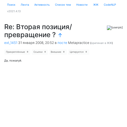
Поиск
Лента
Активность
Cписок тем
Новости
ЖЖ
CodeNLP
v2021.4.13
Re: Вторая позиция/
превращение ?
↑
ext_1451
31 января 2008, 20:52
в
посте
Metapractice
(
оригинал в ЖЖ
)
Прикреплённые
Ссылки
Внешние
Цитируется
0
0
0
0
Да, пожалуй.