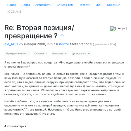
Поиск
Лента
Активность
Cписок тем
Новости
ЖЖ
CodeNLP
v2021.4.13
Re: Вторая позиция/
превращение ?
↑
ext_1451
25 января 2008, 19:27
в
посте
Metapractice
(
оригинал в ЖЖ
)
Прикреплённые
Ссылки
Внешние
Цитируется
0
0
0
0
Я не понял Ваш вопрос про средства. «Что надо делать чтобы оказаться в процессе
отзеркаливания»?
Вернуться — с описанием опыта. То есть в то время, как я находился рядом с тем, к
кому (возьму в кавычки) во вторую позицию я входил, я видел-слышал-ощущал. И
если то, что я видел-слышал снаружи примерно совпадает с тем, что видел-слышал
этот человек, то дальше — довольно смелый (для меня) шаг — заявить, что ощущал
я примерно то же самое. (Хотя после иллюстрации с зеркальными нейронами я
склонен допускать, что отчасти я действительно ощущал то же самое).
Насчёт глубины… когда я начинаю себя ловить на нехарактерных для меня
ощущениях — я уже не во второй позиции, а (пользуясь всё теми же позициями
восприятия НЛП), а в третьей. Насколько глубока была вторая позиция, в которой
появились эти ощущения? Не знаю.
4
комментария