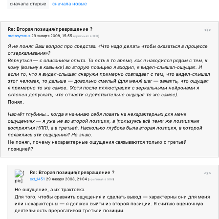
сначала старые
сначала новые
Re: Вторая позиция/превращение ?
</>
metanymous
29 января 2008, 15:55
(
оригинал в ЖЖ
)
Я не понял Ваш вопрос про средства. «Что надо делать чтобы оказаться в процессе
отзеркаливания»?
Вернуться — с описанием опыта. То есть в то время, как я находился рядом с тем, к
кому (возьму в кавычки) во вторую позицию я входил, я видел-слышал-ощущал. И
если то, что я видел-слышал снаружи примерно совпадает с тем, что видел-слышал
этот человек, то дальше — довольно смелый (для меня) шаг — заявить, что ощущал
я примерно то же самое. (Хотя после иллюстрации с зеркальными нейронами я
склонен допускать, что отчасти я действительно ощущал то же самое).
Понял.
Насчёт глубины… когда я начинаю себя ловить на нехарактерных для меня
ощущениях — я уже не во второй позиции, а (пользуясь всё теми же позициями
восприятия НЛП), а в третьей. Насколько глубока была вторая позиция, в которой
появились эти ощущения? Не знаю.
Не понял, почему нехарактерные ощущения связываются только с третьей
позицией?
Re: Вторая позиция/превращение ?
</>
ext_1451
29 января 2008, 21:04
(
оригинал в ЖЖ
)
Не ощущение, а их трактовка.
Для того, чтобы сравнить ощущения и сделать вывод — характерны они для меня
или нехарактерны — я должен выйти из второй позиции. Я считаю оценочную
деятельность прерогативой третьей позиции.