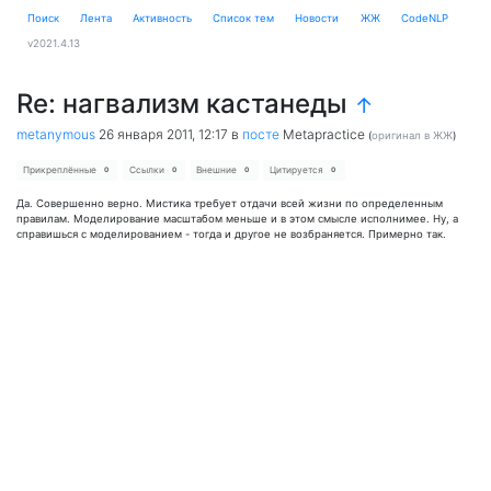
Поиск
Лента
Активность
Cписок тем
Новости
ЖЖ
CodeNLP
v2021.4.13
Re: нагвализм кастанеды
↑
metanymous
26 января 2011, 12:17
в
посте
Metapractice
(
оригинал в ЖЖ
)
Прикреплённые
Ссылки
Внешние
Цитируется
0
0
0
0
Да. Совершенно верно. Мистика требует отдачи всей жизни по определенным
правилам. Моделирование масштабом меньше и в этом смысле исполнимее. Ну, а
справишься с моделированием - тогда и другое не возбраняется. Примерно так.