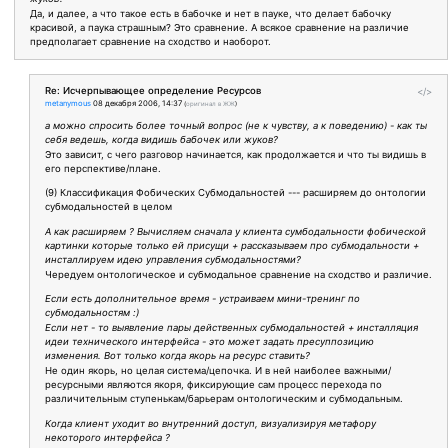
Да, и далее, а что такое есть в бабочке и нет в пауке, что делает бабочку
красивой, а паука страшным? Это сравнение. А всякое сравнение на различие
предполагает сравнение на сходство и наоборот.
Re: Исчерпывающее определение Ресурсов
</>
metanymous
08 декабря 2006, 14:37
(
оригинал в ЖЖ
)
а можно спросить более точный вопрос (не к чувству, а к поведению) - как ты
себя ведешь, когда видишь бабочек или жуков?
Это зависит, с чего разговор начинается, как продолжается и что ты видишь в
его перспективе/плане.
(9) Классификация Фобических Субмодальностей --- расширяем до онтологии
субмодальностей в целом
А как расширяем ? Вычисляем сначала у клиента сумбодальности фобической
картинки которые только ей присущи + рассказываем про субмодальности +
инсталлируем идею управления субмодальностями?
Чередуем онтологическое и субмодальное сравнение на сходство и различие.
Если есть дополнительное время - устраиваем мини-тренинг по
субмодальностям :)
Если нет - то выявление пары действенных субмодальностей + инсталляция
идеи технического интерфейса - это может задать пресуппозицию
изменения. Вот только когда якорь на ресурс ставить?
Не один якорь, но целая система/цепочка. И в ней наиболее важными/
ресурсными являются якоря, фиксирующие сам процесс перехода по
различительным ступенькам/барьерам онтологическим и субмодальным.
Когда клиент уходит во внутренний доступ, визуализируя метафору
некоторого интерфейса ?