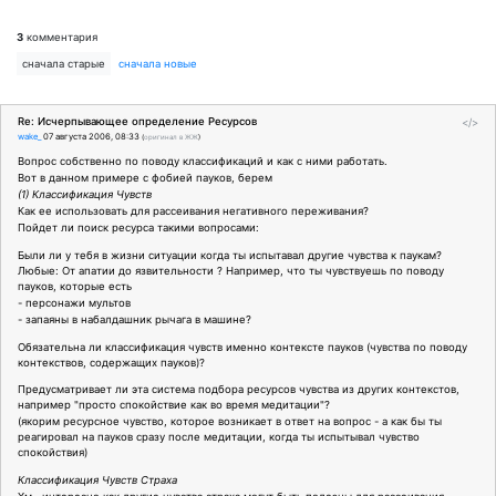
3
комментария
сначала старые
сначала новые
Re: Исчерпывающее определение Ресурсов
</>
wake_
07 августа 2006, 08:33
(
оригинал в ЖЖ
)
Вопрос собственно по поводу классификаций и как с ними работать.
Вот в данном примере с фобией пауков, берем
(1) Классификация Чувств
Как ее использовать для рассеивания негативного переживания?
Пойдет ли поиск ресурса такими вопросами:
Были ли у тебя в жизни ситуации когда ты испытавал другие чувства к паукам?
Любые: От апатии до язвительности ? Например, что ты чувствуешь по поводу
пауков, которые есть
- персонажи мультов
- запаяны в набалдашник рычага в машине?
Обязательна ли классификация чувств именно контексте пауков (чувства по поводу
контекствов, содержащих пауков)?
Предусматривает ли эта система подбора ресурсов чувства из других контекстов,
например "просто спокойствие как во время медитации"?
(якорим ресурсное чувство, которое возникает в ответ на вопрос - а как бы ты
реагировал на пауков сразу после медитации, когда ты испытывал чувство
спокойствия)
Классификация Чувств Страха