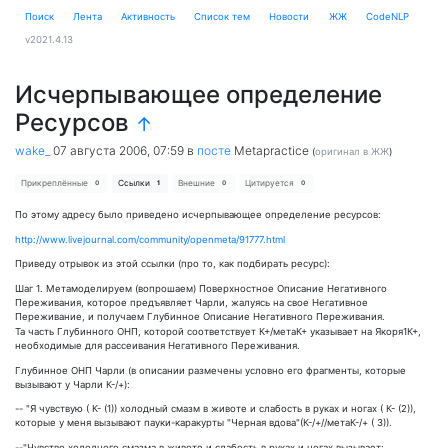
Поиск
Лента
Активность
Cписок тем
Новости
ЖЖ
CodeNLP
v2021.4.13
Исчерпывающее определение
Ресурсов
↑
wake_
07 августа 2006, 07:59
в
посте
Metapractice
(
оригинал в ЖЖ
)
Прикреплённые
Ссылки
Внешние
Цитируется
0
1
0
0
По этому адресу было приведено исчерпывающее определение ресурсов:
http://www.livejournal.com/community/openmeta/91777.html
Приведу отрывок из этой ссылки (про то, как подбирать ресурс):
Шаг 1. Метамоделируем (вопрошаем) Поверхностное Описание Негативного
Переживания, которое предъявляет Чарли, жалуясь на свое Негативное
Переживание, и получаем Глубинное Описание Негативного Переживания.
Та часть Глубинного ОНП, которой соответствует К+/метаК+ указывает на Якоря1К+,
необходимые для рассеивания Негативного Переживания.
Глубинное ОНП Чарли (в описании размечены условно его фрагменты, которые
вызывают у Чарли К-/+):
-- "Я чувствую ( К- (1)) холодный смазм в животе и слабость в руках и ногах ( К- (2)),
которые у меня вызывают пауки-каракурты "Черная вдова"(К-/+//метаК-/+ ( 3)).
--"Чувство холодного смазма в животе и слабость в руках и ногах вызывает: