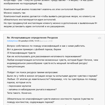
когда надо - раз - покутил ручки (клиент представляет - я якорю) - и настроил
изображение на подходящий лад.
Компонентный анализ позволяет извлечь из этих онтологий Якоря3К+
Можно сказать так:
Компонентный анализ делается чтобы выявить ресурсные якоря, но клиенту не
обязательно инсталлируется идея онтологий.
Но при продвинутой инсталляции клиенту можно в дополнение к выявленным K+
якорям установить идею онтологий и их расширения.
Re: Исчерпывающее определение Ресурсов
</>
metanymous
08 декабря 2006, 14:35
(
оригинал в ЖЖ
)
Вопрос собственно по поводу классификаций и как с ними работать.
Вот в данном примере с фобией пауков, берем
(1) Классификация Чувств
Как ее использовать для рассеивания негативного переживания?
Любая конкретизация онтологии возможных чувств, которая будет богаче, чем
индивидуальное разнообразие чувств есть мощный лечебный ресурс/
пресуппозиция.
Пойдет ли поиск ресурса такими вопросами:
Были ли у тебя в жизни ситуации когда ты испытывал другие чувства к паукам?
Любые: От апатии до язвительности? Например, что ты чувствуешь по поводу
пауков, которые есть
- персонажи мультов
- запаяны в набалдашник рычага в машине?
Типа такого. Конечно.
Обязательна ли классификация чувств именно контексте пауков (чувства по
поводу контекстов, содержащих пауков)?