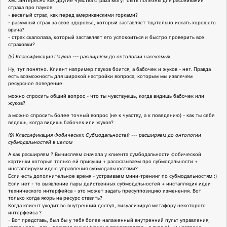
Хм...интересно как другие чувства страха могут быть полезны для рассеивания
страха про пауков.
- веселый страх, как перед американскими горками?
- разумный страх за свое здоровье, который заставляет тщательно искать хорошего
врача?
- страх скалолаза, который заставляет его успокоиться и быстро проверить все
страховки?
(5) Классификация Пауков --- расширяем до онтологии насекомых
Ну, тут понятно. Клиент например пауков боится, а бабочек и жуков - нет. Правда
есть возможность для широкой настройки вопроса, которым мы извлечем
ресурсное поведение:
можно спросить общий вопрос - что ты чувствуешь, когда видишь бабочек или
жуков?
а можно спросить более точный вопрос (не к чувству, а к поведению) - как ты себя
ведешь, когда видишь бабочек или жуков?
(9) Классификация Фобических Субмодальностей --- расширяем до онтологии
субмодальностей в целом
А как расширяем ? Вычисляем сначала у клиента сумбодальности фобической
картинки которые только ей присущи + рассказываем про субмодальности +
инсталлируем идею управления субмодальностями?
Если есть дополнительное время - устраиваем мини-тренинг по субмодальностям :)
Если нет - то выявление пары действенных субмодальностей + инсталляция идеи
технического интерфейса - это может задать пресуппозицию изменения. Вот
только когда якорь на ресурс ставить?
Когда клиент уходит во внутренний доступ, визуализируя метафору некоторого
интерфейса ?
- Вот представь, был бы у тебя более налаженный внутренний пульт управления,