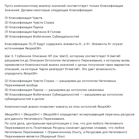
Пусть компонентному анализу значений соответствует только Классификации
Значений. Делаем некоторые следующие Классификации:
(1) Классификация Чувств
(2) Классификация Чувств Страха
(5) Классификация Пауков
(7) Классификация Картинок В Голове
(9) Классификация Фобических Субмодальностей
Классификации (1),(7) будут содержать элементы К-, и К+. Элементы К+ служат
источниками Якорей3К+.
Шаг 3. Глубинное Описание НП (см. Шаг2), которому соответствует К-/метаК-
расширяется до Описания Онтологии Негативного Переживания, к которому вновь
применяется Компонентный анализ значений с целью получения таких вариантов
описаний, на которые Чарли реагирует К+/метаК+. Это дает возможность
определить Якоря3К+.
(2) Классификация Чувств Страха --- расширяем до онтологии Негативных
Переживаний вообще
(5) Классификация Пауков --- расширяем до онтологии насекомых
(9) Классификация Фобических Субмодальностей --- расширяем до онтологии
субмодальностей в целом
Компонентный анализ позволяет извлечь из этих онтологий Якоря3К+
(Якоря1К+) + (Якоря2К+) + (Якоря3К+) определяют исчерпывающий перечень ресурсов
для данного Негативного Переживания.
По сути дела, центральная пресуппозиция о том, что для любого Негативного
Переживания есть Позитивные Ресурсы означает другими словами, что любое
Негативное Переживание = Ограниченному Опыту, а Ресурсами для Негативного
Переживания является Обширный Опыт.