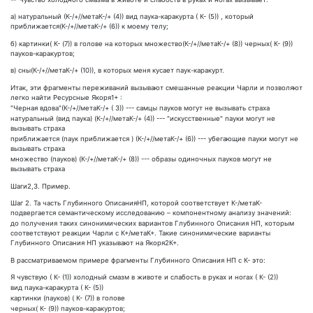
а) натуральный (К-/+//метаК-/+ (4)) вид паука-каракурта ( К- (5)) , который
приближается(К-/+//метаК-/+ (6)) к моему телу;
б) картинки( К- (7)) в голове на которых множество(К-/+//метаК-/+ (8)) черных( К- (9))
пауков-каракуртов;
в) сны(К-/+//метаК-/+ (10)), в которых меня кусает паук-каракурт.
Итак, эти фрагменты переживаний вызывают смешанные реакции Чарли и позволяют
легко найти Ресурсные Якоря1+ :
"Черная вдова"(К-/+//метаК-/+ ( 3)) --- самцы пауков могут не вызывать страха
натуральный (вид паука) (К-/+//метаК-/+ (4)) --- "искусственные" пауки могут не
вызывать страха
приближается (паук приближается ) (К-/+//метаК-/+ (6)) --- убегающие пауки могут не
вызывать страха
множество (пауков) (К-/+//метаК-/+ (8)) --- образы одиночных пауков могут не
вызывать страха
Шаги2,3. Пример.
Шаг 2. Та часть Глубинного ОписанияНП, которой соответствует К-/метаК-
подвергается семантическому исследованию – компонентному анализу значений:
до получения таких синонимических вариантов Глубинного Описания НП, которым
соответствуют реакции Чарли с К+/метаК+. Такие синонимические варианты
Глубинного Описания НП указывают на Якоря2К+.
В рассматриваемом примере фрагменты Глубинного Описания НП с К- это:
Я чувствую ( К- (1)) холодный смазм в животе и слабость в руках и ногах ( К- (2))
вид паука-каракурта ( К- (5))
картинки (пауков) ( К- (7)) в голове
черных( К- (9)) пауков-каракуртов;