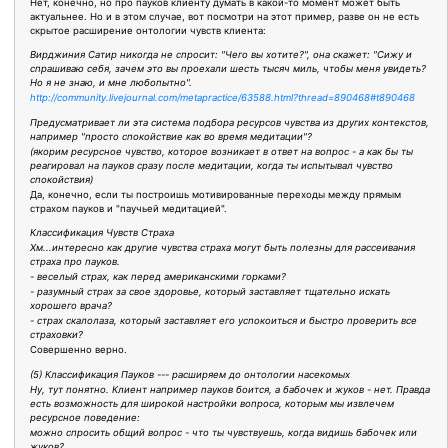
Нет, конечно, но про пауков клиенту думать в какой-то момент может быть
актуальнее. Но и в этом случае, вот посмотри на этот пример, разве он не есть
скрытое расширение онтологии чувств клиента:
Вирджиния Сатир никогда не спросит: "Чего вы хотите?", она скажет: "Сижу и
спрашиваю себя, зачем это вы проехали шесть тысяч миль, чтобы меня увидеть?
Но я не знаю, и мне любопытно".
http://community.livejournal.com/metapractice/63588.html?thread=890468#t890468
Предусматривает ли эта система подбора ресурсов чувства из других контекстов,
например "просто спокойствие как во время медитации"?
(якорим ресурсное чувство, которое возникает в ответ на вопрос - а как бы ты
реагировал на пауков сразу после медитации, когда ты испытывал чувство
спокойствия)
Да, конечно, если ты построишь мотивированные переходы между прямым
страхом пауков и "паучьей медитацией".
Классификация Чувств Страха
Хм...интересно как другие чувства страха могут быть полезны для рассеивания
страха про пауков.
- веселый страх, как перед американскими горками?
- разумный страх за свое здоровье, который заставляет тщательно искать
хорошего врача?
- страх скалолаза, который заставляет его успокоиться и быстро проверить все
страховки?
Совершенно верно.
(5) Классификация Пауков --- расширяем до онтологии насекомых
Ну, тут понятно. Клиент например пауков боится, а бабочек и жуков - нет. Правда
есть возможность для широкой настройки вопроса, которым мы извлечем
ресурсное поведение:
можно спросить общий вопрос - что ты чувствуешь, когда видишь бабочек или
жуков?