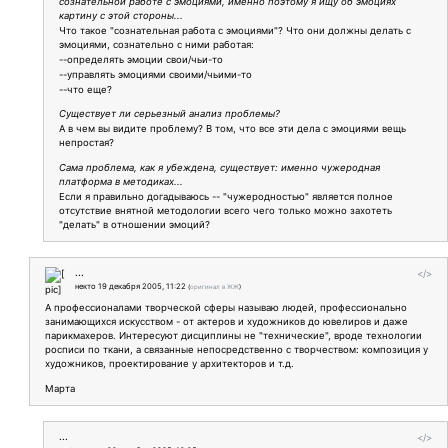
сознательной работе с эмоциями, именно поэтому я ищу об эмоциях
картину с этой стороны...
Что такое "сознательная работа с эмоциями"? Что они должны делать с
эмоциями, сознательно с ними работая:
--определять эмоции свои/чьи-то
--управлять эмоциями своими/чьими-то
--что еще?
Существует ли серьезный анализ проблемы?
А в чем вы видите проблему? В том, что все эти дела с эмоциями вещь
непростая?
Сама проблема, как я убеждена, существует: именно чужеродная
платформа в методиках...
Если я правильно догадываюсь -- "чужеродностью" является полное
отсутствие внятной методологии всего чего только можно захотеть
"делать" в отношении эмоций?
...
</>
некто
19 декабря 2005, 11:22
(
оригинал в ЖЖ
)
А профессионалами творческой сферы называю людей, профессионально
занимающихся искусством - от актеров и художников до ювелиров и даже
парикмахеров. Интересуют дисциплины не "технические", вроде технологии
росписи по ткани, а связанные непосредственно с творчеством: композиция у
художников, проектирование у архитекторов и т.д.
Марта
...
</>