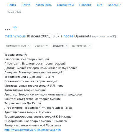
Поиск
Лента
Активность
Cписок тем
Новости
ЖЖ
CodeNLP
v2021.4.13
...
↑
metanymous
10 июня 2005, 10:57
в
посте
Openmeta
(
оригинал в ЖЖ
)
Прикреплённые
Ссылки
Внешние
Цитируется
0
0
1
0
Теории эмоций:
Биологические теории эмоций
П.К.Анохин: Биологическая теория эмоций
Даффи: Эмоция как организмическое возбуждение
Линдсли: Активационная теория эмоций
Теория эмоций У.Джемса - Г.Ланге
Психоаналитические теории эмоций
Мотивационная теория эмоций У.Липера
Когнитивные теории эмоций
Арнольд: Эмоция как функция когнитивных процессов
Шехтер: Двухфакторная теория эмоций
Теория эмоций Дж.Келли
Л.Фестингер: Теория когнитивного диссонанса
Адаптационная теория Плутчика
Теория дифференциальных эмоций К.Э.Изарда
Информационная теория эмоций Симонова
Эмоции в рамках учения А.Н.Леонтьева
http://www.psycheya.ru/lib/emoc_yula.html