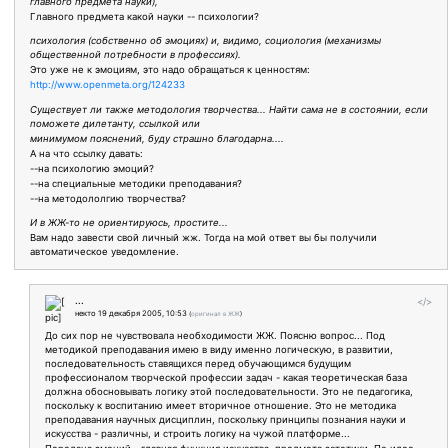
главного предмета науки),
Главного предмета какой науки -- психологии?
психология (собственно об эмоциях) и, видимо, социология (механизмы
общественной потребности в профессиях).
Это уже не к эмоциям, это надо обращаться к ценностям:
http://www.openmeta.org/124233
Существует ли также методология творчества... Найти сама не в состоянии, если
поможете дилетанту, ссылкой или
минимумом пояснений, буду страшно благодарна....
А на что ссылку давать:
--на психологию эмоций?
--на специальные методики преподавания?
--на методололгию творчества?
И в ЖЖ-то не ориентируюсь, простите...
Вам надо завести свой личный жж. Тогда на мой ответ вы бы получили
автоматическое уведомление.
...
</>
некто
19 декабря 2005, 10:53
(
оригинал в ЖЖ
)
До сих пор не чувствовала необходимости ЖЖ. Поясню вопрос... Под
методикой преподавания имею в виду именно логическую, в развитии,
последовательность ставящихся перед обучающимся будущим
профессионалом творческой профессии задач - какая теоретическая база
должна обосновывать логику этой последовательности. Это не педагогика,
поскольку к воспитанию имеет вторичное отношение. Это не методика
преподавания научных дисциплин, поскольку принципы познания науки и
искусства - различны, и строить логику на чужой платформе...