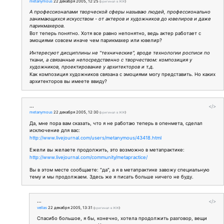
metanymous
22 декабря 2005, 12:25
(
оригинал в ЖЖ
)
А профессионалами творческой сферы называю людей, профессионально
занимающихся искусством - от актеров и художников до ювелиров и даже
парикмахеров.
Вот теперь понятно. Хотя все равно непонятно, ведь актер работает с
эмоциями совсем иначе чем парикмахер или ювелир?
Интересуют дисциплины не "технические", вроде технологии росписи по
ткани, а связанные непосредственно с творчеством: композиция у
художников, проектирование у архитекторов и т.д.
Как композиция художников связана с эмоциями могу представить. Но каких
архитекторов вы имеете ввиду?
...
</>
metanymous
22 декабря 2005, 12:30
(
оригинал в ЖЖ
)
Да, мне пора вам сказать, что я не работаю теперь в опенмета, сделал
исключение для вас:
http://www.livejournal.com/users/metanymous/43418.html
Ежели вы желаете продолжить, это возможно в метапрактике:
http://www.livejournal.com/community/metapractice/
Вы в этом месте сообщаете: "да", а я в метапрактике завожу специальную
тему и мы продолжаем. Здесь же я писать больше ничего не буду.
...
</>
vellas
22 декабря 2005, 13:31
(
оригинал в ЖЖ
)
Спасибо большое, я бы, конечно, хотела продолжить разговор, вещи