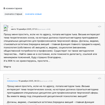
8
комментариев
сначала старые
сначала новые
...
</>
некто
19 декабря 2005, 07:23
(
оригинал в ЖЖ
)
Прошу меня простить, если не по адресу, попала методом тыка. Весьма интересует
тема теоретических основ, на которых должна строиться методика преподавания
специальных дисциплин для профессионалов творческой сферы. Должны, видимо,
стыковаться эстетика (передача эмоций - главная функция главного предмета науки),
психология (собственно об эмоциях) и, видимо, социология (механизмы
общественной потребности в профессиях). Существует ли также методология
творчества... Найти сама не в состоянии, если поможете дилетанту, ссылкой или
минимумом пояснений, буду страшно благодарна...
И в ЖЖ-то не ориентируюсь, простите...
Марта
...
</>
metanymous
19 декабря 2005, 08:33
(
оригинал в ЖЖ
)
Прошу меня простить, если не по адресу, попала методом тыка. Весьма
интересует тема теоретических основ, на которых должна строиться методика
преподавания специальных дисциплин для профессионалов творческой сферы.
Вы имеете ввиду под специальной дисциплиной психологию эмоций?
Должны, видимо, стыковаться эстетика (передача эмоций - главная функция