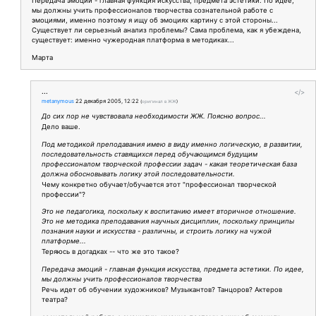
Передача эмоций - главная функция искусства, предмета эстетики. По идее,
мы должны учить профессионалов творчества сознательной работе с
эмоциями, именно поэтому я ищу об эмоциях картину с этой стороны...
Существует ли серьезный анализ проблемы? Сама проблема, как я убеждена,
существует: именно чужеродная платформа в методиках...
Марта
...
</>
metanymous
22 декабря 2005, 12:22
(
оригинал в ЖЖ
)
До сих пор не чувствовала необходимости ЖЖ. Поясню вопрос...
Дело ваше.
Под методикой преподавания имею в виду именно логическую, в развитии,
последовательность ставящихся перед обучающимся будущим
профессионалом творческой профессии задач - какая теоретическая база
должна обосновывать логику этой последовательности.
Чему конкретно обучает/обучается этот "профессионал творческой
профессии"?
Это не педагогика, поскольку к воспитанию имеет вторичное отношение.
Это не методика преподавания научных дисциплин, поскольку принципы
познания науки и искусства - различны, и строить логику на чужой
платформе...
Теряюсь в догадках -- что же это такое?
Передача эмоций - главная функция искусства, предмета эстетики. По идее,
мы должны учить профессионалов творчества
Речь идет об обучении художников? Музыкантов? Танцоров? Актеров
театра?