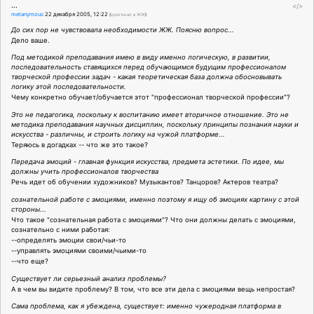
...
</>
metanymous
22 декабря 2005, 12:22
(
оригинал в ЖЖ
)
До сих пор не чувствовала необходимости ЖЖ. Поясню вопрос...
Дело ваше.
Под методикой преподавания имею в виду именно логическую, в развитии,
последовательность ставящихся перед обучающимся будущим профессионалом
творческой профессии задач - какая теоретическая база должна обосновывать
логику этой последовательности.
Чему конкретно обучает/обучается этот "профессионал творческой профессии"?
Это не педагогика, поскольку к воспитанию имеет вторичное отношение. Это не
методика преподавания научных дисциплин, поскольку принципы познания науки и
искусства - различны, и строить логику на чужой платформе...
Теряюсь в догадках -- что же это такое?
Передача эмоций - главная функция искусства, предмета эстетики. По идее, мы
должны учить профессионалов творчества
Речь идет об обучении художников? Музыкантов? Танцоров? Актеров театра?
сознательной работе с эмоциями, именно поэтому я ищу об эмоциях картину с этой
стороны...
Что такое "сознательная работа с эмоциями"? Что они должны делать с эмоциями,
сознательно с ними работая:
--определять эмоции свои/чьи-то
--управлять эмоциями своими/чьими-то
--что еще?
Существует ли серьезный анализ проблемы?
А в чем вы видите проблему? В том, что все эти дела с эмоциями вещь непростая?
Сама проблема, как я убеждена, существует: именно чужеродная платформа в