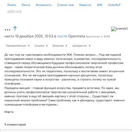
Поиск
Лента
Активность
Cписок тем
Новости
ЖЖ
CodeNLP
v2021.4.13
...
↑
некто
19 декабря 2005, 10:53
в
посте
Openmeta
(
оригинал в ЖЖ
)
Прикреплённые
Ссылки
Внешние
Цитируется
0
0
0
0
До сих пор не чувствовала необходимости ЖЖ. Поясню вопрос... Под методикой
преподавания имею в виду именно логическую, в развитии, последовательность
ставящихся перед обучающимся будущим профессионалом творческой профессии
задач - какая теоретическая база должна обосновывать логику этой
последовательности. Это не педагогика, поскольку к воспитанию имеет вторичное
отношение. Это не методика преподавания научных дисциплин, поскольку
принципы познания науки и искусства - различны, и строить логику на чужой
платформе...
Передача эмоций - главная функция искусства, предмета эстетики. По идее, мы
должны учить профессионалов творчества сознательной работе с эмоциями,
именно поэтому я ищу об эмоциях картину с этой стороны... Существует ли
серьезный анализ проблемы? Сама проблема, как я убеждена, существует: именно
чужеродная платформа в методиках...
Марта
1
комментарий