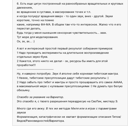
б. Есть еще цигун построенный на разнообразных вращательных и круговых
движениях,
во вращеннии в суставах, в массировании точек и т.п.
и когда полукруг вращения вверх - то один звук, вниз - другой. Звуки
короткие, точно на помню
какие, например ФА-МА. В общем там что-то интересное. Жалко что я его
перестал делать,
будь тогда у меня нынешняя сенсорная чувствительность... эээх.
Тут море для моделирования.
Ох, эх, ах... :)
А вот и интересный простой первый результат собирания примеров:
1 Надо проводить эксперименты на длительное воспроизведение
отдельных звуко-букв.
2 Кажется, этого никто не делал - эх, ресурсы бы иметь для этой
проработки!!!
--------------------------------
Ну, я наверно попробую. Звук А вполне себе корневая тибетская мантра.
1 Нееее, тибетсике пресуппозиции дадут тибетские результаты :)
2 Надо забыть про тибет и мантры и просто прошарашить это самое ААААА,
в максимальной мере с нулевыми пресуппозициями :) Не думать про белую
обезьяну.
Спасибо за указание на Вариатор.
Это
спасибо
я, с твоего разрешения переадресую на СвоПик, мистеру Э.
Много где его вижу. В тех же методах Миля или в играх с параметрами
звуков
Формализация, катастрфически не хватает формализации описания Типов/
Видов/Разновидностей/Вариатора.