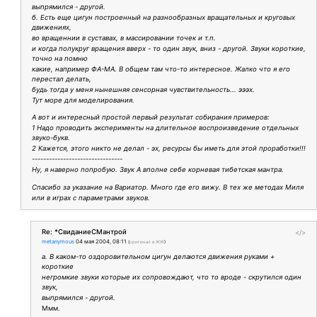
выпрямился - другой.
б. Есть еще цигун построенный на разнообразных вращательных и круговых
движениях,
во вращеннии в суставах, в массировании точек и т.п.
и когда полукруг вращения вверх - то один звук, вниз - другой. Звуки короткие,
точно на помню
какие, например ФА-МА. В общем там что-то интересное. Жалко что я его
перестал делать,
будь тогда у меня нынешняя сенсорная чувствительность... эээх.
Тут море для моделирования.
А вот и интересный простой первый результат собирания примеров:
1 Надо проводить эксперименты на длительное воспроизведение отдельных
звуко-букв.
2 Кажется, этого никто не делал - эх, ресурсы бы иметь для этой проработки!!!
--------------------------------
Ну, я наверно попробую. Звук А вполне себе корневая тибетская мантра.
Спасибо за указание на Вариатор. Много где его вижу. В тех же методах Миля
или в играх с параметрами звуков.
Re: *СвиданиеСМантрой
</>
metanymous
04 мая 2004, 08:11
(
оригинал в ЖЖ
)
а. В каком-то оздоровительном цигун делаются движения руками +
короткие
негромкие звуки которые их сопровождают, что то вроде - скрутился один
звук,
выпрямился - другой.
Ммм.