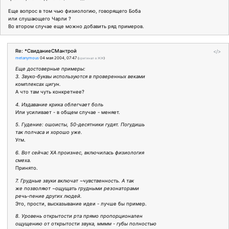
Еще вопрос в том чью физиологию, говорящего Боба
или слушающего Чарли ?
Во втором случае еще можно добавить ряд примеров.
Re: *СвиданиеСМантрой
</>
metanymous
04 мая 2004, 07:47
(
оригинал в ЖЖ
)
Еще достоверные примеры:
3. Звуко-буквы используются в проверенных веками
комплексах цигун.
А что там чуть конкретнее?
4. Издавание крика облегчает боль
Или усиливает - в общем случае - меняет.
5. Гудение: ошоисты, 50-десятники гудят. Погудишь
так полчаса и хорошо уже.
Угм.
6. Вот сейчас ХА произнес, включилась физиология
смеха.
Принято.
7. Грудные звуки включат ~чувственность. А так
же позволяют ~ощущать грудными резонаторами
речь-пение других людей.
Это, прости, высказывание идеи - лучше бы пример.
8. Уровень открытости рта прямо пропорционален
ощущению от открытости звука, мммм - губы полностью