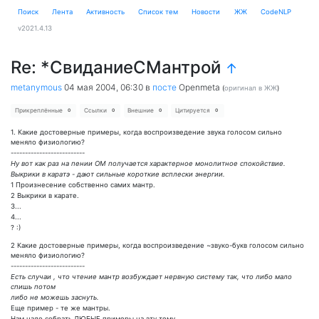
Поиск
Лента
Активность
Cписок тем
Новости
ЖЖ
CodeNLP
v2021.4.13
Re: *СвиданиеСМантрой
↑
metanymous
04 мая 2004, 06:30
в
посте
Openmeta
(
оригинал в ЖЖ
)
Прикреплённые
Ссылки
Внешние
Цитируется
0
0
0
0
1. Какие достоверные примеры, когда воспроизведение звука голосом сильно
меняло физиологию?
--------------------------
Ну вот как раз на пении ОМ получается характерное монолитное спокойствие.
Выкрики в каратэ - дают сильные короткие всплески энергии.
1 Произнесение собственно самих мантр.
2 Выкрики в карате.
3...
4...
? :)
2 Какие достоверные примеры, когда воспроизведение ~звуко-букв голосом сильно
меняло физиологию?
--------------------------
Есть случаи , что чтение мантр возбуждает нервную систему так, что либо мало
спишь потом
либо не можешь заснуть.
Еще пример - те же мантры.
Нам надо собрать ЛЮБЫЕ примеры на эту тему.