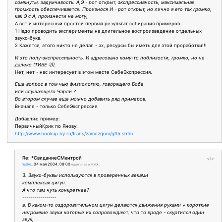
сомкнуты, задумчивость. А,Э - рот открыт, экспрессивность, максимальная
громкость обеспечивается. Произнося И - рот открыт, но лично я его так громко,
как Э с А, произнести не могу,
А вот и интересный простой первый результат собирания примеров:
1 Надо проводить эксперименты на длительное воспроизведение отдельных
звуко-букв.
2 Кажется, этого никто не делал - эх, ресурсы бы иметь для этой проработки!!!
И это полу-экспрессивность. И адресовано кому-то поблизости, громко, но не
далеко (ТИБЕ :))).
Нет, нет - нас интересует в этом месте СебеЭкспрессия.
Еще вопрос в том чью физиологию, говорящего Боба
или слушающего Чарли ?
Во втором случае еще можно добавить ряд примеров.
Вначале - только СебеЭкспрессия.
Добавляю пример:
ПервичныйКрик по Янову:
http://www.bookap.by.ru/trans/zamozgom/gl15.shtm
Re: *СвиданиеСМантрой
</>
wake_
04 мая 2004, 08:00
(
оригинал в ЖЖ
)
3. Звуко-буквы используются в проверенных веками
комплексах цигун.
А что там чуть конкретнее?
-----------------
а. В каком-то оздоровительном цигун делаются движения руками + короткие
негромкие звуки которые их сопровождают, что то вроде - скуртился один
звук,