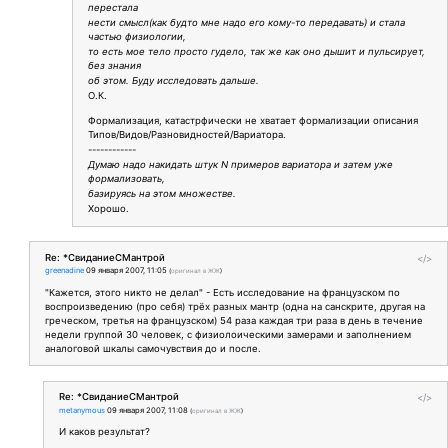
перестала
нести смысл(как будто мне надо его кому-то передавать) и стала
частью физиологии,
то есть мое тело просто гудело, так же как оно дышит и пульсирует,
без знания
об этом. Буду исследовать дальше.
О.К.
Формализация, катастрфически не хватает формализации описания
Типов/Видов/Разновидностей/Вариатора.
------------
Думаю надо накидать штук N примеров вариатора и затем уже
формализовать,
базируясь на этом множестве.
Хорошо.
Re: *СвиданиеСМантрой
</>
greenadine
09 января 2007, 11:05
(
оригинал в ЖЖ
)
"Кажется, этого никто не делал" - Есть исследование на французском по
воспроизведению (про себя) трёх разных мантр (одна на санскрите, другая на
греческом, третья на французском) 54 раза каждая три раза в день в течение
недели группой 30 человек, с физиолоическими замерами и заполнением
аналоговой шкалы самочувствия до и после.
Re: *СвиданиеСМантрой
</>
metanymous
09 января 2007, 11:08
(
оригинал в ЖЖ
)
И каков результат?