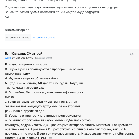
Когда пел кришнаитскую махамантру - ничего кроме отупления не ощущал.
Но как то раз во время массового пения увидел ауру ведущего.
Хм.
8
комментариев
сначала старые
сначала новые
Re: *СвиданиеСМантрой
</>
wake_
04 мая 2004, 07:01
(
оригинал в ЖЖ
)
Еще достоверные примеры:
3. Звуко-буквы используются в проверенных веками
комплексах цигун.
4. Издавание крика облегчает боль
5. Гудение: ошоисты, 50-десятники гудят. Погудишь
так полчаса и хорошо уже.
6. Вот сейчас ХА произнес, включилась физиология
смеха.
7. Грудные звуки включат ~чувственность. А так
же позволяют ~ощущать грудными резонаторами
речь-пение других людей.
8. Уровень открытости рта прямо пропорционален
ощущению от открытости звука, мммм - губы полностью
сомкнуты, задумчивость. А,Э - рот открыт, экспрессивность, максимальная громкость
обеспечивается. Произнося И - рот открыт, но лично я его так громко, как Э с А,
произнести не могу, И это полу-экспрессивность. И адресовано кому-то поблизости,
громко, но не далеко (ТИБЕ :))).