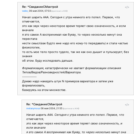
Re: *СвиданиеСМантрой
</>
wake_
06 мая 2004, 07:03
(
оригинал в ЖЖ
)
Начал шарить ААА. Сегодня с утра немного его попел. Первое, что
отмечается,
это как звук через некоторое время теряет свою означенность, и если
вначале
я это самое А воспринимал как букву, то через несколько минут она
перестала
нести смысл(как будто мне надо его кому-то передавать) и стала частью
физиологии,
то есть мое тело просто гудело, так же как оно дышит и пульсирует, без
знания
об этом. Буду исследовать дальше.
Формализация, катастрфически не хватает формализации описания
Типов/Видов/Разновидностей/Вариатора.
------------
Думаю надо накидать штук N примеров вариатора и затем уже
формализовать,
базируясь на этом множестве.
Re: *СвиданиеСМантрой
</>
metanymous
06 мая 2004, 21:55
(
оригинал в ЖЖ
)
Начал шарить ААА. Сегодня с утра немного его попел. Первое, что
отмечается,
это как звук через некоторое время теряет свою означенность, и
если вначале
я это самое А воспринимал как букву, то через несколько минут она