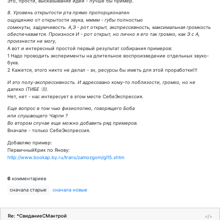
Это, прости, высказывание идеи - лучше бы пример.
8. Уровень открытости рта прямо пропорционален
ощущению от открытости звука, мммм - губы полностью
сомкнуты, задумчивость. А,Э - рот открыт, экспрессивность, максимальная громкость
обеспечивается. Произнося И - рот открыт, но лично я его так громко, как Э с А,
произнести не могу,
А вот и интересный простой первый результат собирания примеров:
1 Надо проводить эксперименты на длительное воспроизведение отдельных звуко-
букв.
2 Кажется, этого никто не делал - эх, ресурсы бы иметь для этой проработки!!!
И это полу-экспрессивность. И адресовано кому-то поблизости, громко, но не
далеко (ТИБЕ :))).
Нет, нет - нас интересует в этом месте СебеЭкспрессия.
Еще вопрос в том чью физиологию, говорящего Боба
или слушающего Чарли ?
Во втором случае еще можно добавить ряд примеров.
Вначале - только СебеЭкспрессия.
Добавляю пример:
ПервичныйКрик по Янову:
http://www.bookap.by.ru/trans/zamozgom/gl15.shtm
6
комментариев
сначала старые
сначала новые
Re: *СвиданиеСМантрой
</>