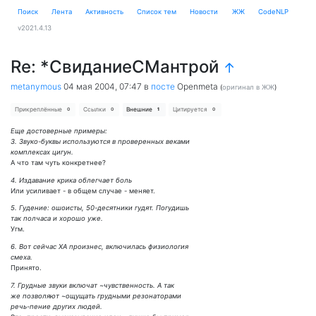
Поиск
Лента
Активность
Cписок тем
Новости
ЖЖ
CodeNLP
v2021.4.13
Re: *СвиданиеСМантрой
↑
metanymous
04 мая 2004, 07:47
в
посте
Openmeta
(
оригинал в ЖЖ
)
Прикреплённые
Ссылки
Внешние
Цитируется
0
0
1
0
Еще достоверные примеры:
3. Звуко-буквы используются в проверенных веками
комплексах цигун.
А что там чуть конкретнее?
4. Издавание крика облегчает боль
Или усиливает - в общем случае - меняет.
5. Гудение: ошоисты, 50-десятники гудят. Погудишь
так полчаса и хорошо уже.
Угм.
6. Вот сейчас ХА произнес, включилась физиология
смеха.
Принято.
7. Грудные звуки включат ~чувственность. А так
же позволяют ~ощущать грудными резонаторами
речь-пение других людей.