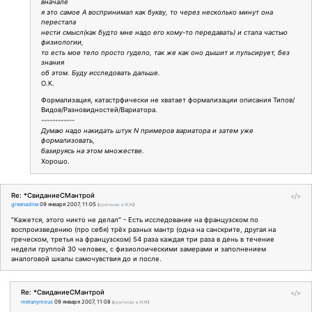
вначале
я это самое А воспринимал как букву, то через несколько минут она
перестала
нести смысл(как будто мне надо его кому-то передавать) и стала частью
физиологии,
то есть мое тело просто гудело, так же как оно дышит и пульсирует, без
знания
об этом. Буду исследовать дальше.
О.К.
Формализация, катастрфически не хватает формализации описания Типов/
Видов/Разновидностей/Вариатора.
------------
Думаю надо накидать штук N примеров вариатора и затем уже
формализовать,
базируясь на этом множестве.
Хорошо.
Re: *СвиданиеСМантрой
</>
greenadine
09 января 2007, 11:05
(
оригинал в ЖЖ
)
"Кажется, этого никто не делал" - Есть исследование на французском по
воспроизведению (про себя) трёх разных мантр (одна на санскрите, другая на
греческом, третья на французском) 54 раза каждая три раза в день в течение
недели группой 30 человек, с физиолоическими замерами и заполнением
аналоговой шкалы самочувствия до и после.
Re: *СвиданиеСМантрой
</>
metanymous
09 января 2007, 11:08
(
оригинал в ЖЖ
)