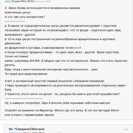
wake_
04 мая 2004, 08:00
(
оригинал в ЖЖ
)
3. Звуко-буквы используются в проверенных веками
комплексах цигун.
А что там чуть конкретнее?
-----------------
а. В каком-то оздоровительном цигун делаются движения руками + короткие
негромкие звуки которые их сопровождают, что то вроде - скуртился один звук,
выпрямился - другой.
б. Есть еще цигун построенный на разнообразных вращательных и круговых
движениях,
во вращеннии в суставах, в массировании точек и т.п.
и когда полукруг вращения вверх - то один звук, вниз - другой. Звуки короткие,
точно на помню
какие, например ФА-МА. В общем там что-то интересное. Жалко что я его перестал
делать,
будь тогда у меня нынешняя сенсорная чувствительность... эээх.
Тут море для моделирования.
А вот и интересный простой первый результат собирания примеров:
1 Надо проводить эксперименты на длительное воспроизведение отдельных звуко-
букв.
2 Кажется, этого никто не делал - эх, ресурсы бы иметь для этой проработки!!!
--------------------------------
Ну, я наверно попробую. Звук А вполне себе корневая тибетская мантра.
Спасибо за указание на Вариатор. Много где его вижу. В тех же методах Миля
или в играх с параметрами звуков.
Re: *СвиданиеСМантрой
</>