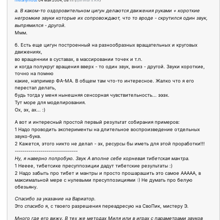
metanymous
04 мая 2004, 08:11
(
оригинал в ЖЖ
)
а. В каком-то оздоровительном цигун делаются движения руками + короткие
негромкие звуки которые их сопровождают, что то вроде - скрутился один звук,
выпрямился - другой.
Ммм.
б. Есть еще цигун построенный на разнообразных вращательных и круговых
движениях,
во вращеннии в суставах, в массировании точек и т.п.
и когда полукруг вращения вверх - то один звук, вниз - другой. Звуки короткие,
точно на помню
какие, например ФА-МА. В общем там что-то интересное. Жалко что я его
перестал делать,
будь тогда у меня нынешняя сенсорная чувствительность... эээх.
Тут море для моделирования.
Ох, эх, ах... :)
А вот и интересный простой первый результат собирания примеров:
1 Надо проводить эксперименты на длительное воспроизведение отдельных
звуко-букв.
2 Кажется, этого никто не делал - эх, ресурсы бы иметь для этой проработки!!!
--------------------------------
Ну, я наверно попробую. Звук А вполне себе корневая тибетская мантра.
1 Нееее, тибетсике пресуппозиции дадут тибетские результаты :)
2 Надо забыть про тибет и мантры и просто прошарашить это самое ААААА, в
максимальной мере с нулевыми пресуппозициями :) Не думать про белую
обезьяну.
Спасибо за указание на Вариатор.
Это
спасибо
я, с твоего разрешения переадресую на СвоПик, мистеру Э.
Много где его вижу. В тех же методах Миля или в играх с параметрами звуков