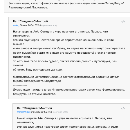
Формализация, катастрфически не хватает формализации описания Типов/Видов/
Разновидностей/Вариатора.
Re: *СвиданиеСМантрой
</>
wake_
06 мая 2004, 07:03
(
оригинал в ЖЖ
)
Начал шарить ААА. Сегодня с утра немного его попел. Первое, что
отмечается,
это как звук через некоторое время теряет свою означенность, и если
вначале
я это самое А воспринимал как букву, то через несколько минут она перестала
нести смысл(как будто мне надо его кому-то передавать) и стала частью
физиологии,
то есть мое тело просто гудело, так же как оно дышит и пульсирует, без
знания
об этом. Буду исследовать дальше.
Формализация, катастрфически не хватает формализации описания Типов/
Видов/Разновидностей/Вариатора.
------------
Думаю надо накидать штук N примеров вариатора и затем уже формализовать,
базируясь на этом множестве.
Re: *СвиданиеСМантрой
</>
metanymous
06 мая 2004, 21:55
(
оригинал в ЖЖ
)
Начал шарить ААА. Сегодня с утра немного его попел. Первое, что
отмечается,
это как звук через некоторое время теряет свою означенность, и если