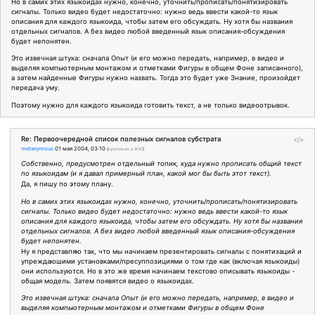
Но в самих этих языкоидах нужно, конечно, уточнить/прописать/понятизировать
сигналы. Только видео будет недостаточно: нужно ведь ввести какой-то язык
описания для каждого языкоида, чтобы затем его обсуждать. Ну хотя бы названия
отдельных сигналов. А без видео любой введенный язык описания-обсуждения
будет непонятен.
Это извечная штука: сначала Опыт (и его можно передать, например, в видео и
выделяя компьютерным монтажом и отметками Фигуры в общем Фоне записанного),
а затем найденные Фигуры нужно назвать. Тогда это будет уже Знание, произойдет
передача уму.
Поэтому нужно для каждого языкоида готовить текст, а не только видеоотрывок.
Re: Первоочередной список полезных сигналов субстрата
</>
metanymous
01 мая 2004, 03:10
(
оригинал в ЖЖ
)
Собственно, предусмотрен отдельный топик, куда нужно прописать общий текст
по языкоидам (и я давал примерный план, какой мог бы быть этот текст).
Да, я пишу по этому плану.
Но в самих этих языкоидах нужно, конечно, уточнить/прописать/понятизировать
сигналы. Только видео будет недостаточно: нужно ведь ввести какой-то язык
описания для каждого языкоида, чтобы затем его обсуждать. Ну хотя бы названия
отдельных сигналов. А без видео любой введенный язык описания-обсуждения
будет непонятен.
Ну я представляю так, что мы начинаем презентировать сигналы с понятизаций и
упреждаюшими установками/пресуппозициями о том где как (включая языкоиды)
они используются. Но в это же время начинаем текстово описывать языкоиды -
общая модель. Затем появятся видео о языкоидах.
Это извечная штука: сначала Опыт (и его можно передать, например, в видео и
выделяя компьютерным монтажом и отметками Фигуры в общем Фоне