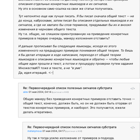
описания отдельных конкретных языкоидов и их сигналов.
Ну это в основном само-ссылка на свои же статьи получилась.
Тут непонятно еще как лучше писать. Я бы писал сначала общий текст -- не
до конца, набросками, затем писал бы описания отдельных языкоидов и их
сигналов, а где не хватало бы слов-терминов, придумывал бы их и вносил
изменения в черновик общего текста.
Ну т.е. общую, не слишком ориентрованную на приведение конкретных
примеров в первую очередь, манеру изложения отставить?
И дальше прописывал бы следующие языкоиды, исходя из этого
измененного на предыдущих примерах понимания общей теории. То бишь
я бы делал итерации в ходе написания, переходя от общей теории
языкоидов к описанию конкретных языкоидов и обратно -- чтобы любые
общие идеи прошли в текст, а потом и процедуру проверки путем задания
МножестваКП тоже в тексте, а не "в уме".
Да, идея итераций. <:-|
Re: Первоочередной список полезных сигналов субстрата
</>
ailev
01 мая 2004, 04:14
(
оригинал в ЖЖ
)
Общую манеру без приведения конкретных примеров отставить точно --
общий текст, конечно, должен быть, но он не должен быть оторван от
текстов конкретных примеров, и наоборот. Это получается, ежели
делать итеративно.
Re: Первоочередной список полезных сигналов субстрата
</>
metanymous
01 мая 2004, 04:17
(
оригинал в ЖЖ
)
Ну так я тогда усилю изложение от примеров э-подхода.