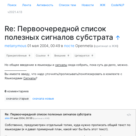
Поиск
Лента
Активность
Cписок тем
Новости
ЖЖ
CodeNLP
v2021.4.13
Re: Первоочередной список
полезных сигналов субстрата
↑
metanymous
01 мая 2004, 00:49
в
посте
Openmeta
(
оригинал в ЖЖ
)
Прикреплённые
Ссылки
Внешние
Цитируется
0
0
0
0
Но общее введение в языкоиды и
сигналы
сюда собрать, пока суть да дело, можно.
__________________
Вы имеете ввиду, что надо уточнять/прописывать/понятизировать в комлекте с
Языкоидами
Сигналы
?
6
комментариев
сначала старые
сначала новые
Re: Первоочередной список полезных сигналов субстрата
</>
ailev
01 мая 2004, 00:59
(
оригинал в ЖЖ
)
Собственно, предусмотрен отдельный топик, куда нужно прописать общий текст по
языкоидам (и я давал примерный план, какой мог бы быть этот текст).