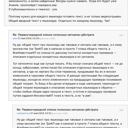
записанного), а затем найденные Фигуры нужно назвать. Тогда это будет уже
Знание, произойдет передача уму.
(Глубокомысленно и тяжело) - угм.
Поэтому нужно для каждого языкоида готовить текст, а не только видеоотрывок.
Общий вводный текст о языкоидах. Отдельно по каждому языкоиду. Так?
Re: Первоочередной список полезных сигналов субстрата
</>
ailev
01 мая 2004, 03:29
(
оригинал в ЖЖ
)
Ну да: общий текст про языкоиды как таковые и сигналы как таковые, а к нему
множество (не ТриКП как я написал в пункте 7 плана общего текста, а
ВсеИзвестныеКП из списка по данному постингу) конкретных примеров --
описания отдельных конкретных языкоидов и их сигналов.
Тут непонятно еще как лучше писать. Я бы писал сначала общий текст -- не до
конца, набросками, затем писал бы описания отдельных языкоидов и их
сигналов, а где не хватало бы слов-терминов, придумывал бы их и вносил
изменения в черновик общего текста. И дальше прописывал бы следующие
языкоиды, исходя из этого измененного на предыдущих примерах понимания
общей теории. То бишь я бы делал итерации в ходе написания, переходя от
общей теории языкоидов к описанию конкретных языкоидов и обратно --
чтобы любые общие идеи прошли в текст, а потом и процедуру проверки
путем задания МножестваКП тоже в тексте, а не "в уме".
Re: Первоочередной список полезных сигналов субстрата
</>
metanymous
01 мая 2004, 03:52
(
оригинал в ЖЖ
)
Ну да: общий текст про языкоиды как таковые и сигналы как таковые, а к
нему множество (не ТриКП как я написал в пункте 7 плана общего текста, а
ВсеИзвестныеКП из списка по данному постингу) конкретных примеров --