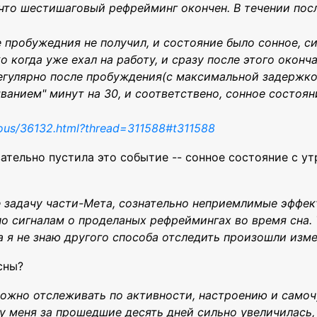
 что шестишаговый рефрейминг окончен. В течении по
е пробужедния не получил, и состояние было сонное, си
 когда уже ехал на работу, и сразу после этого оконч
егулярно после пробуждения(с максимальной задержкой
ыванием" минут на 30, и соответствено, сонное состоя
mous/36132.html?thread=311588#t311588
ательно пустила это событие -- сонное состояние с ут
е задачу части-Мета, сознательно неприемлимые эффек
о сигналам о проделаных рефреймингах во время сна. 
 я не знаю другого способа отследить произошли изме
сны?
ожно отслеживать по активности, настроению и самоч
 меня за прошедшие десять дней сильно увеличилась,