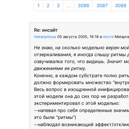
1
2
3
…
3086
3087
3088
Re: инсайт
metanymous
05 августа 2005, 16:18
в
посте
Metapra
Не знаю, на сколько модельно верен мой
отзеркаливания, я иногда слышу ритмы д
озвучивалка того, что видишь. Значит м
движениями ее ритму.
Конечно, в каждом субстрате полно рит
должно формировать множество "внутре
Весь вопрос в изощренной инифицирова
этой модели она до сих пор не разработ
экспериментировал с этой моделью:
--напевал про себя определенные значим
это были "ритмы")
--наблюдал возникающий эффект/отклик