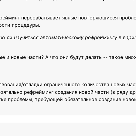
фрейминг перерабатывает явные повторяющиеся пробле
ости процедуры.
но ли научиться автоматическому рефреймингу в вари
е и новые части? А что они будут делать -- такое мн
твования/отладки ограниченного количества новых час
тоятельно рефрейминг создания новой части (в ряду др
тке проблемы, требующей обязательное создание новой