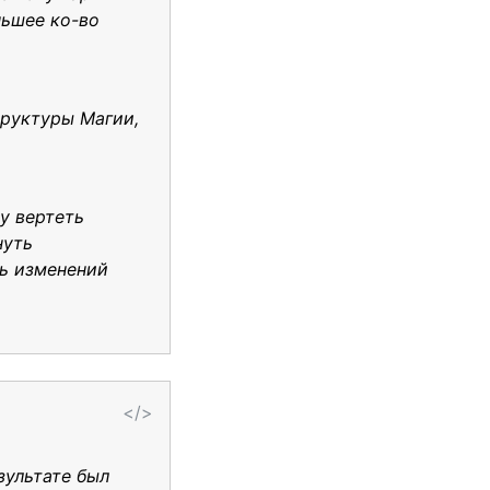
ньшее ко-во
труктуры Магии,
ду вертеть
нуть
ть изменений
</>
зультате был