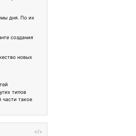
мы дня. По их
анте создания
ожество новых
тей
угих типов
 части такое
</>