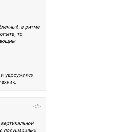
бленный, в ритме
опыта, то
жающим
о и удосужился
техник.
</>
и вертикальной
м с полушариями