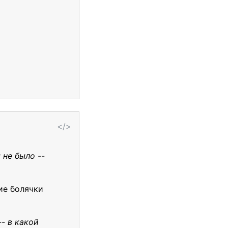
</>
 не было --
ие болячки
- в какой