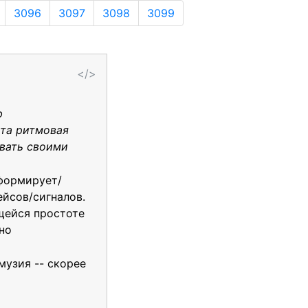
3096
3097
3098
3099
</>
ю
эта ритмовая
овать своими
 формирует/
йсов/сигналов.
щейся простоте
но
музия -- скорее