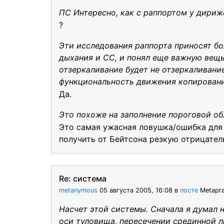
ПС Интересно, как с раппортом у дириж
?
Эти исследования раппорта приносят бо
дыхания и СС, и понял еще важную вещь
отзеркаливание будет не отзеркаливан
функциональность движения копирован
Да.
Это похоже на заполнение пороговой об
Это самая ужасная ловушка/ошибка для м
получить от Бейтсона резкую отрицател
Re: система
metanymous
05 августа 2005, 16:08
в
посте
Metapra
Насчет этой системы. Сначала я думал н
оси туловища, пересечении срединной л