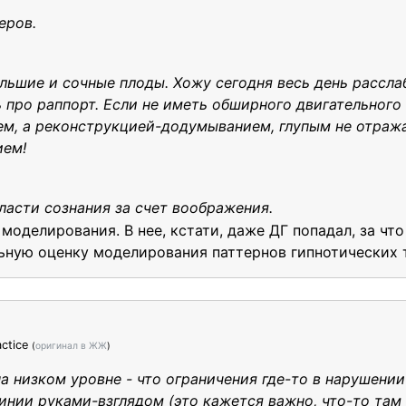
еров.
льшие и сочные плоды. Хожу сегодня весь день рассла
 про раппорт. Если не иметь обширного двигательного 
ием, а реконструкцией-додумыванием, глупым не отра
ием!
ласти сознания за счет воображения.
оделирования. В нее, кстати, даже ДГ попадал, за чт
ьную оценку моделирования паттернов гипнотических 
ctice
(
оригинал в ЖЖ
)
а низком уровне - что ограничения где-то в нарушени
инии руками-взглядом (это кажется важно, что-то та