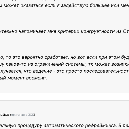
м может оказаться если я задействую большее или ме
рительно напоминает мне критерии конгруэтности из С
о, то это вероятно сработает, но вот если при этом бу
шу какое-то из ограничений системы, тк может возник
лучается, что ведение - это просто последовательнос
ный момент времени.
ctice
(
оригинал в ЖЖ
)
альную процедуру автоматического рефрейминга. В ре