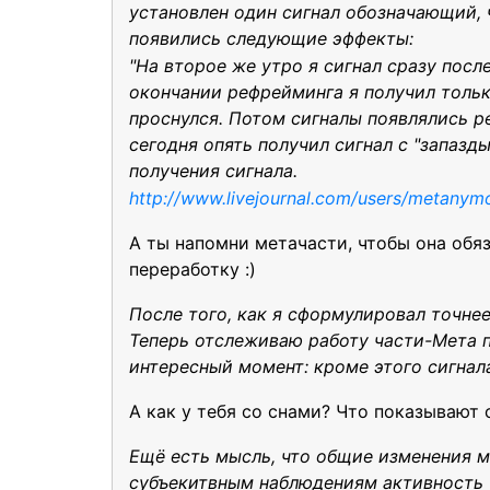
установлен один сигнал обозначающий,
появились следующие эффекты:
"На второе же утро я сигнал сразу посл
окончании рефрейминга я получил только
проснулся. Потом сигналы появлялись р
сегодня опять получил сигнал с "запазд
получения сигнала.
http://www.livejournal.com/users/metany
А ты напомни метачасти, чтобы она обяз
переработку :)
После того, как я сформулировал точне
Теперь отслеживаю работу части-Мета п
интересный момент: кроме этого сигнала
А как у тебя со снами? Что показывают 
Ещё есть мысль, что общие изменения м
субъекитвным наблюдениям активность у