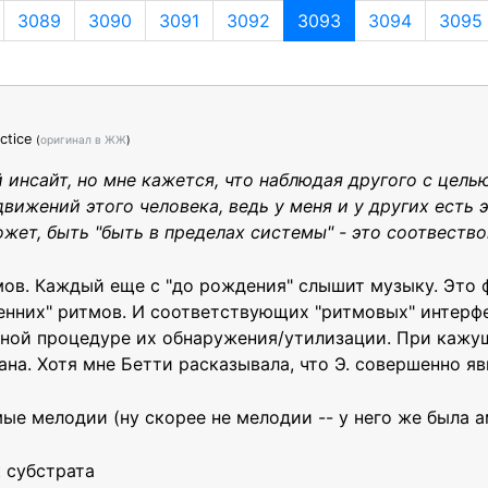
3089
3090
3091
3092
3093
3094
3095
ctice
(
оригинал в ЖЖ
)
 инсайт, но мне кажется, что наблюдая другого с цель
вижений этого человека, ведь у меня и у других есть 
ожет, быть "быть в пределах системы" - это соотвеств
мов. Каждый еще с "до рождения" слышит музыку. Это
нних" ритмов. И соответствующих "ритмовых" интерфе
ной процедуре их обнаружения/утилизации. При кажу
ана. Хотя мне Бетти расказывала, что Э. совершенно яв
ые мелодии (ну скорее не мелодии -- у него же была а
 субстрата