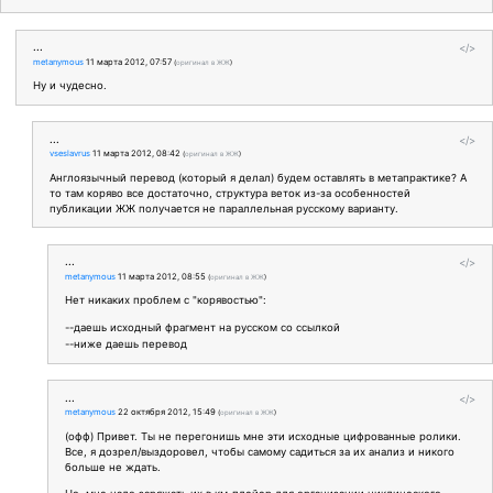
...
</>
metanymous
11 марта 2012, 07:57
(
оригинал в ЖЖ
)
Ну и чудесно.
...
</>
vseslavrus
11 марта 2012, 08:42
(
оригинал в ЖЖ
)
Англоязычный перевод (который я делал) будем оставлять в метапрактике? А
то там коряво все достаточно, структура веток из-за особенностей
публикации ЖЖ получается не параллельная русскому варианту.
...
</>
metanymous
11 марта 2012, 08:55
(
оригинал в ЖЖ
)
Нет никаких проблем с "корявостью":
--даешь исходный фрагмент на русском со ссылкой
--ниже даешь перевод
...
</>
metanymous
22 октября 2012, 15:49
(
оригинал в ЖЖ
)
(офф) Привет. Ты не перегонишь мне эти исходные цифрованные ролики.
Все, я дозрел/выздоровел, чтобы самому садиться за их анализ и никого
больше не ждать.