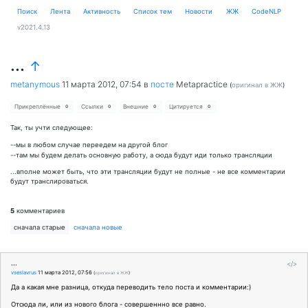
Поиск
Лента
Активность
Cписок тем
Новости
ЖЖ
CodeNLP
v2021.4.13
...
↑
metanymous
11 марта 2012, 07:54
в
посте
Metapractice
(
оригинал в ЖЖ
)
Прикреплённые
Ссылки
Внешние
Цитируется
0
0
0
0
Так, ты учти следующее:
--мы в любом случае переедем на другой блог
--там мы будем делать основную работу, а сюда будут иди только трансляции
...вполне может быть, что эти трансляции будут не полные - не все комментарии
будут транслироваться.
5
комментариев
сначала старые
сначала новые
...
</>
vseslavrus
11 марта 2012, 07:56
(
оригинал в ЖЖ
)
Да а какая мне разница, откуда переводить тело поста и комментарии:)
Отсюда ли, или из нового блога - совершеннно все равно.