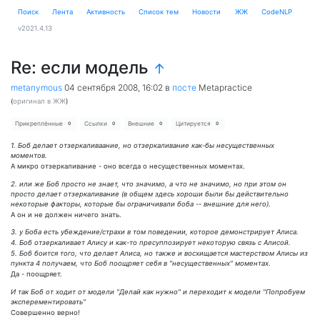
Поиск
Лента
Активность
Cписок тем
Новости
ЖЖ
CodeNLP
v2021.4.13
Re: если модель
↑
metanymous
04 сентября 2008, 16:02
в
посте
Metapractice
(
оригинал в ЖЖ
)
Прикреплённые
Ссылки
Внешние
Цитируется
0
0
0
0
1. Боб делает отзеркаливаание, но отзеркаливание как-бы несущественных
моментов.
А микро отзеркаливание - оно всегда о несущественных моментах.
2. или же Боб просто не знает, что значимо, а что не значимо, но при этом он
просто делает отзеркаливание (в общем здесь хороши были бы действительно
некоторые факторы, которые бы ограничивали боба -- внешние для него).
А он и не должен ничего знать.
3. у Боба есть убеждение/страхи в том поведении, которое демонстрирует Алиса.
4. Боб отзеркаливает Алису и как-то пресуппозирует некоторую связь с Алисой.
5. Боб боится того, что делает Алиса, но также и восхищается мастерством Алисы из
пункта 4 получаем, что Боб поощряет себя в "несущественных" моментах.
Да - поощряет.
И так Боб от ходит от модели "Делай как нужно" и переходит к модели "Попробуем
эксперементировать"
Совершенно верно!