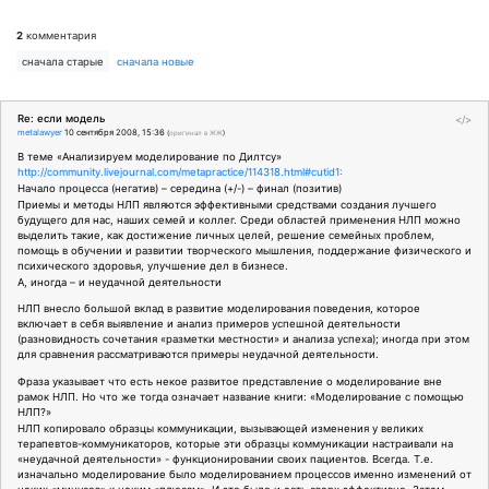
2
комментария
сначала старые
сначала новые
Re: если модель
</>
metalawyer
10 сентября 2008, 15:36
(
оригинал в ЖЖ
)
В теме «Анализируем моделирование по Дилтсу»
http://community.livejournal.com/metapractice/114318.html#cutid1:
Начало процесса (негатив) – середина (+/-) – финал (позитив)
Приемы и методы НЛП являются эффективными средствами создания лучшего
будущего для нас, наших семей и коллег. Среди областей применения НЛП можно
выделить такие, как достижение личных целей, решение семейных проблем,
помощь в обучении и развитии творческого мышления, поддержание физического и
психического здоровья, улучшение дел в бизнесе.
А, иногда – и неудачной деятельности
НЛП внесло большой вклад в развитие моделирования поведения, которое
включает в себя выявление и анализ примеров успешной деятельности
(разновидность сочетания «разметки местности» и анализа успеха); иногда при этом
для сравнения рассматриваются примеры неудачной деятельности.
Фраза указывает что есть некое развитое представление о моделирование вне
рамок НЛП. Но что же тогда означает название книги: «Моделирование с помощью
НЛП?»
НЛП копировало образцы коммуникации, вызывающей изменения у великих
терапевтов-коммуникаторов, которые эти образцы коммуникации настраивали на
«неудачной деятельности» - функционировании своих пациентов. Всегда. Т.е.
изначально моделирование было моделированием процессов именно изменений от