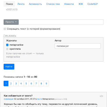
Поиск
Лента
Активность
Cписок тем
Новости
ЖЖ
CodeNLP
v2021.4.13
Просто
Сокращать текст (с потерей форматирования)
Где искать
Журналы
Автор
metapractice
openmeta
Если галочки не стоят — только
metapractice
Найти
Показаны записи
1 - 10
из
90
1
2
3
4
5
6
7
8
9
Как избавиться от всего?
</>
metalawyer
02 октября 2011, 05:37
в
посте
Metapractice
(
оригинал в ЖЖ
)
Хорошо бы как-то обобщить эту тему, перевести на другой логический уровень,