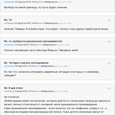
metalawyer
02 августа 2010, 14:12
в
посте
Metapractice
(
оригинал в ЖЖ
)
Вообще ни какой разницы, ну пусть будет нижняя.
Re: (1)
</>
metalawyer
01 августа 2010, 14:50
в
посте
Metapractice
(
оригинал в ЖЖ
)
Нижняя. Правша. В хоккей играл "на левую", лопату тоже держу левой рукой внизу.
Re: но требуются разъяснения программистов
</>
metalawyer
23 июля 2010, 15:00
в
посте
Metapractice
(
оригинал в ЖЖ
)
Сильно напоминает речь Мастера Йода из "Звездных войн"
Re: Четырех этапное исследование
</>
metalawyer
05 мая 2010, 15:12
в
посте
Metapractice
(
оригинал в ЖЖ
)
Ну так что: начинать описывать аварийные ситуации в которых я, например,
побывал?
Re: В два этапа
</>
metalawyer
04 мая 2010, 15:12
в
посте
Metapractice
(
оригинал в ЖЖ
)
Не понятно!
Любая музыка имеет вступление, которое длится от нескольких секунд до минуты и
может сильно отличаться от основной части музыкального произведения.
Само музыкальное произведение - если конечно это не симфония, опера и т.п., а
обычная инструментальная музыка или песня, тоже длится несколько минут от