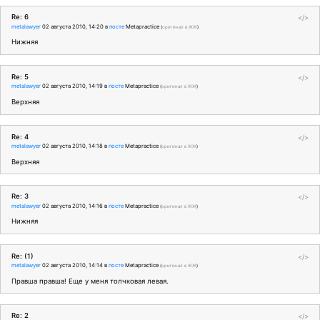
Re: 6
</>
metalawyer
02 августа 2010, 14:20
в
посте
Metapractice
(
оригинал в ЖЖ
)
Нижняя
Re: 5
</>
metalawyer
02 августа 2010, 14:19
в
посте
Metapractice
(
оригинал в ЖЖ
)
Верхняя
Re: 4
</>
metalawyer
02 августа 2010, 14:18
в
посте
Metapractice
(
оригинал в ЖЖ
)
Верхняя
Re: 3
</>
metalawyer
02 августа 2010, 14:16
в
посте
Metapractice
(
оригинал в ЖЖ
)
Нижняя
Re: (1)
</>
metalawyer
02 августа 2010, 14:14
в
посте
Metapractice
(
оригинал в ЖЖ
)
Правша правша! Еще у меня толчковая левая.
Re: 2
</>