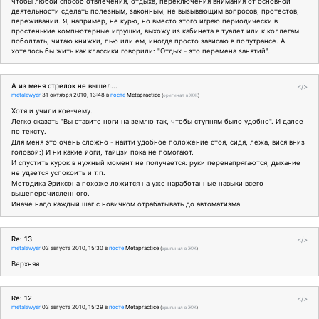
чтобы любой способ отвлечения, отдыха, переключения внимания от основной
деятельности сделать полезным, законным, не вызывающим вопросов, протестов,
переживаний. Я, например, не курю, но вместо этого играю периодически в
простенькие компьютерные игрушки, выхожу из кабинета в туалет или к коллегам
поболтать, читаю книжки, пью или ем, иногда просто зависаю в полутрансе. А
хотелось бы жить как классики говорили: "Отдых - это перемена занятий".
А из меня стрелок не вышел...
</>
metalawyer
31 октября 2010, 13:48
в
посте
Metapractice
(
оригинал в ЖЖ
)
Хотя и учили кое-чему.
Легко сказать "Вы ставите ноги на землю так, чтобы ступням было удобно". И далее
по тексту.
Для меня это очень сложно - найти удобное положение стоя, сидя, лежа, вися вниз
головой:) И ни какие йоги, тайцзи пока не помогают.
И спустить курок в нужный момент не получается: руки перенапрягаются, дыхание
не удается успокоить и т.п.
Методика Эриксона похоже ложится на уже наработанные навыки всего
вышеперечисленного.
Иначе надо каждый шаг с новичком отрабатывать до автоматизма
Re: 13
</>
metalawyer
03 августа 2010, 15:30
в
посте
Metapractice
(
оригинал в ЖЖ
)
Верхняя
Re: 12
</>
metalawyer
03 августа 2010, 15:29
в
посте
Metapractice
(
оригинал в ЖЖ
)