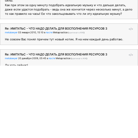
силы.
Как при этом за одну минуту подобрать идеальную музыку и что дальше делать,
даже если удастся подобрать - ведь она же кончится через несколько минут, а дело
то как правило на часы! Ее что закольцовывать что ли эту идеальную музыку?
Re: ИМПУЛЬС - ЧТО НАДО ДЕЛАТЬ ДЛЯ ВОСПОЛНЕНИЯ РЕСУРСОВ З
</>
metalawyer
03 января 2010, 15:10
в
посте
Metapractice
(
оригинал в ЖЖ
)
Не совсем Вас понял причем тут новый нотик. Я на нем каждый день работаю.
Re: ИМПУЛЬС - ЧТО НАДО ДЕЛАТЬ ДЛЯ ВОСПОЛНЕНИЯ РЕСУРСОВ З
</>
metalawyer
20 декабря 2009, 05:45
в
посте
Metapractice
(
оригинал в ЖЖ
)
Да хоть сейчас!
Был бы стимул
</>
metalawyer
18 декабря 2009, 16:26
в
посте
Metapractice
(
оригинал в ЖЖ
)
Когда я сильно тороплюсь, еду почти как этот классный водитель, но это -
исключение из правила!
Re: ИМПУЛЬС - ЧТО НАДО ДЕЛАТЬ ДЛЯ ВОСПОЛНЕНИЯ РЕСУРСОВ З
</>
metalawyer
18 декабря 2009, 16:03
в
посте
Metapractice
(
оригинал в ЖЖ
)
А я для себя формулировал: "Хочу, чтобы моя кожа была гладкая, чистая,
прохладная". А вообще некоторое время назад подумал, что хорошо бы в качестве
пресуппозиций/ХСР/самооправдывающего пророчества/просто задач,
сформулировать подробные пожелания к здоровью, прямо-таки субмодальные