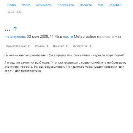
Поиск
Лента
Активность
Cписок тем
Новости
ЖЖ
CodeNLP
v2021.4.13
...
↑
metanymous
03 мая 2008, 14:45
в
посте
Metapractice
(
оригинал в ЖЖ
)
Прикреплённые
Ссылки
Внешние
Цитируется
0
0
0
0
Вы очень хорошо разобрали. Нда и правда при таких ляпах - наука ли социология?
А я еще не закончил разбирать. Что там твориться с социологией мне по большому
счету неинтересно. Из ошибок социологии я извлекаю уроки моделирования "для
себя" - для метапрактика.