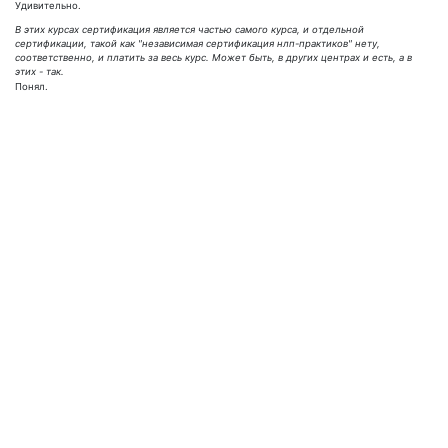
Удивительно.
В этих курсах сертификация является частью самого курса, и отдельной
сертификации, такой как "независимая сертификация нлп-практиков" нету,
соответственно, и платить за весь курс. Может быть, в других центрах и есть, а в
этих - так.
Понял.