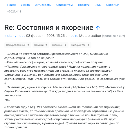
Поиск
Лента
Активность
Cписок тем
Новости
ЖЖ
CodeNLP
v2021.4.13
Re: Состояния и якорение
↑
metanymous
08 февраля 2008, 15:26
в
посте
Metapractice
(
оригинал в ЖЖ
)
Прикреплённые
Ссылки
Внешние
Цитируется
0
0
0
0
--Вы сами не захотели сертифицироваться как мастер? Или, вы пошли на
сертификацию, но вам ее не дали?
--Я пошёл на сертификацию, но по её итогам сертификат не получил.
--Понятно. Планируете ли повторный заход? Надо ли перед ним повторно
проходить весь курс мастера? Надо ли отдельно платить за сертификацию?
Спрашиваю с умыслом. Вот, планируем разворачивать свою собственную
сертификацию. Надо чтобы она сильно отличалось и по форме. По содержанию уже
:)
--Не планирую, а уже в процессе: Мастерский у МуЗаКенов в МЦ НЛП, Мастерский у
Сергея Колесника сотоварищи ("международная ассоциация тренеров нлп") на базе
Универсала.
Угм.
В прошлом году в МЦ НЛП поставили эксперимент по "повторной сертификации",
разрешив людям, по тем или иным причинам не прошедшим сертификацию раньше,
присоединяться с готовыми проектами/моделями на 5-й или 6-й ступени, с тем,
чтобы участвовать во всех сертификационных процедурах (которые в МЦ идут
ступени три как минимум, в разных видах). Пришёл только один человек, да и то
только один раз.