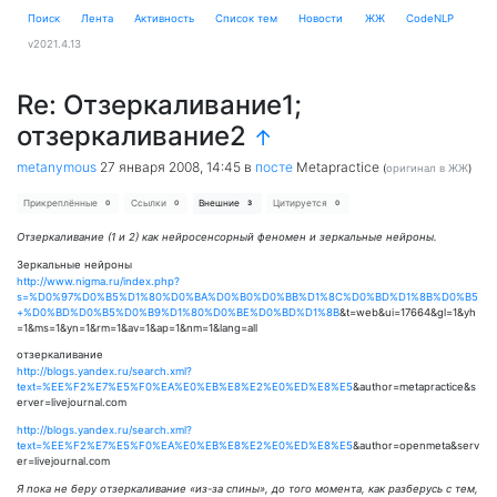
Поиск
Лента
Активность
Cписок тем
Новости
ЖЖ
CodeNLP
v2021.4.13
Re: Отзеркаливание1;
отзеркаливание2
↑
metanymous
27 января 2008, 14:45
в
посте
Metapractice
(
оригинал в ЖЖ
)
Прикреплённые
Ссылки
Внешние
Цитируется
0
0
3
0
Отзеркаливание (1 и 2) как нейросенсорный феномен и зеркальные нейроны.
Зеркальные нейроны
http://www.nigma.ru/index.php?
s=%D0%97%D0%B5%D1%80%D0%BA%D0%B0%D0%BB%D1%8C%D0%BD%D1%8B%D0%B5
+%D0%BD%D0%B5%D0%B9%D1%80%D0%BE%D0%BD%D1%8B
&t=web&ui=17664&gl=1&yh
=1&ms=1&yn=1&rm=1&av=1&ap=1&nm=1&lang=all
отзеркаливание
http://blogs.yandex.ru/search.xml?
text=%EE%F2%E7%E5%F0%EA%E0%EB%E8%E2%E0%ED%E8%E5
&author=metapractice&s
erver=livejournal.com
http://blogs.yandex.ru/search.xml?
text=%EE%F2%E7%E5%F0%EA%E0%EB%E8%E2%E0%ED%E8%E5
&author=openmeta&serv
er=livejournal.com
Я пока не беру отзеркаливание «из-за спины», до того момента, как разберусь с тем,