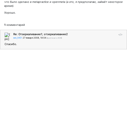
что было сделано в metapractice и openmeta (а это, я предполагаю, займёт некоторое
время).
Хорошо.
1
комментарий
Re: Отзеркаливание1; отзеркаливание2
</>
ext_1451
27 января 2008, 18:04
(
оригинал в ЖЖ
)
Спасибо.