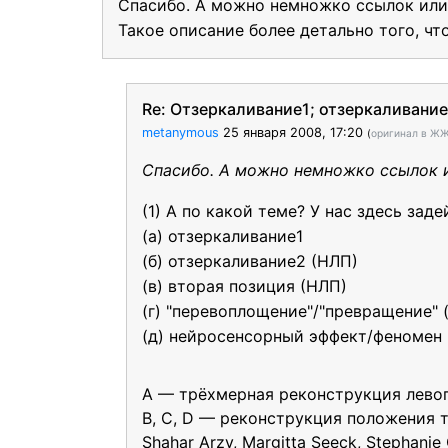
Спасибо. А можно немножко ссылок или
Такое описание более детально того, чт
Re: Отзеркаливание1; отзеркаливани
metanymous
25 января 2008, 17:20
(
оригинал в Ж
Спасибо. А можно немножко ссылок 
(1) А по какой теме? У нас здесь зад
(а) отзеркаливание1
(б) отзеркаливание2 (НЛП)
(в) вторая позиция (НЛП)
(г) "перевоплощение"/"превращение" (
(д) нейросенсорный эффект/феномен "
A — трёхмерная реконструкция левого
B, C, D — реконструкция положения 
Shahar Arzy, Margitta Seeck, Stephanie O