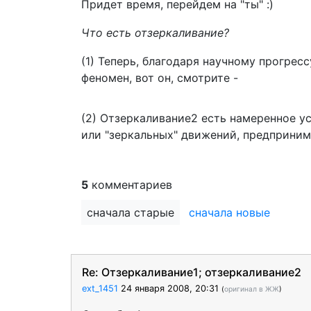
Придет время, перейдем на "ты" :)
Что есть отзеркаливание?
(1) Теперь, благодаря научному прогре
феномен, вот он, смотрите -
(2) Отзеркаливание2 есть намеренное у
или "зеркальных" движений, предприни
5
комментариев
сначала старые
сначала новые
Re: Отзеркаливание1; отзеркаливание2
ext_1451
24 января 2008, 20:31
(
оригинал в ЖЖ
)