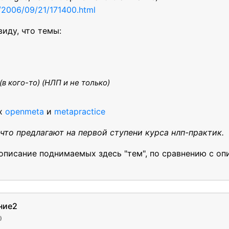
h/2006/09/21/171400.html
виду, что темы:
в кого-то) (НЛП и не только)
ах
openmeta
и
metapractice
 что предлагают на первой ступени курса нлп-практик.
 описание поднимаемых здесь "тем", по сравнению с о
ние2
)