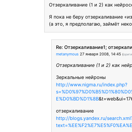
Отзеркаливание (1 и 2) как нейро
Я пока не беру отзеркаливание «из
(а это, я предполагаю, займёт нек
Re: Отзеркаливание1; отзеркал
metanymous
27 января 2008, 14:45
(
ориг
Отзеркаливание (1 и 2) как не
Зеркальные нейроны
http://www.nigma.ru/index.php?
s=%D0%97%D0%B5%D1%80%D
E%D0%BD%D1%8B
&t=web&ui=17
отзеркаливание
http://blogs.yandex.ru/search.xml
text=%EE%F2%E7%E5%F0%EA%