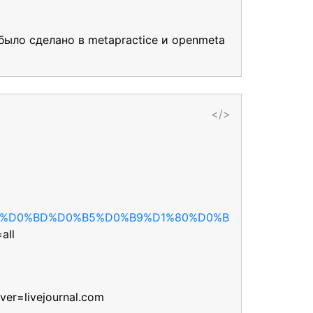
 было сделано в metapractice и openmeta
</>
+%D0%BD%D0%B5%D0%B9%D1%80%D0%B
all
ver=livejournal.com