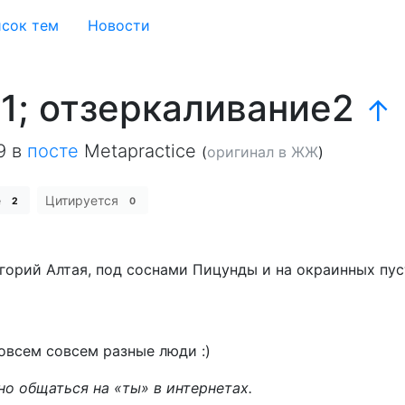
сок тем
Новости
1; отзеркаливание2
↑
9
в
посте
Metapractice
(
оригинал в ЖЖ
)
е
Цитируется
2
0
дгорий Алтая, под соснами Пицунды и на окраинных пу
)
овсем совсем разные люди :)
но общаться на «ты» в интернетах.