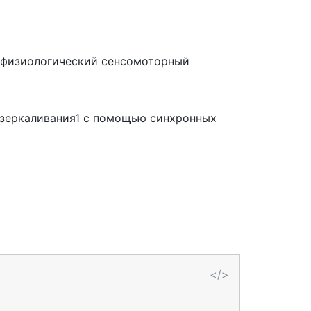
йрофизиологический сенсомоторный
тзеркаливания1 с помощью синхронных
</>