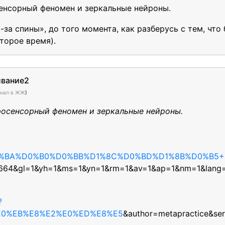
сенсорный феномен и зеркальные нейроны.
-за спины», до того момента, как разберусь с тем, что
оторое время).
ивание2
инал в ЖЖ
)
йросенсорный феномен и зеркальные нейроны.
0%BA%D0%B0%D0%BB%D1%8C%D0%BD%D1%8B%D0%B5
664&gl=1&yh=1&ms=1&yn=1&rm=1&av=1&ap=1&nm=1&lang=
?
E0%EB%E8%E2%E0%ED%E8%E5
&author=metapractice&ser