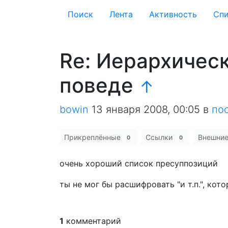
Поиск
Лента
Активность
Cпи
Re: Иерархичес
поведе
↑
bowin
13 января 2008, 00:05
в
по
Прикреплённые
Ссылки
Внешни
0
0
очень хороший список пресуппозиций
ты не мог бы расшифровать "и т.п.", ко
1
комментарий