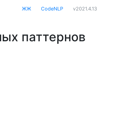
ЖЖ
CodeNLP
v2021.4.13
ных паттернов