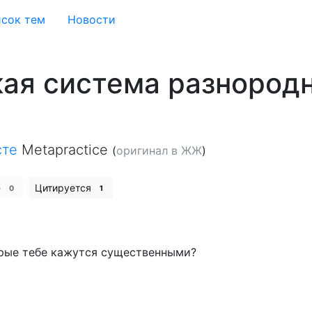
сок тем
Новости
кая система разнород
сте
Metapractice
(
оригинал в ЖЖ
)
е
Цитируется
0
1
торые тебе кажутся существенными?