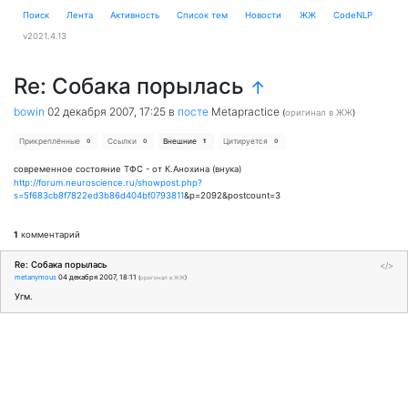
Поиск
Лента
Активность
Cписок тем
Новости
ЖЖ
CodeNLP
v2021.4.13
Re: Собака порылась
↑
bowin
02 декабря 2007, 17:25
в
посте
Metapractice
(
оригинал в ЖЖ
)
Прикреплённые
Ссылки
Внешние
Цитируется
0
0
1
0
современное состояние ТФС - от К.Анохина (внука)
http://forum.neuroscience.ru/showpost.php?
s=5f683cb8f7822ed3b86d404bf0793811
&p=2092&postcount=3
1
комментарий
Re: Собака порылась
</>
metanymous
04 декабря 2007, 18:11
(
оригинал в ЖЖ
)
Угм.