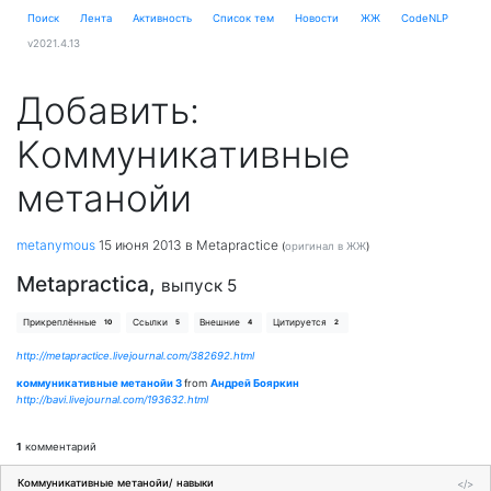
Поиск
Лента
Активность
Cписок тем
Новости
ЖЖ
CodeNLP
v2021.4.13
Добавить:
Kоммуникативные
метанойи
metanymous
15 июня 2013
в Metapractice
(
оригинал в ЖЖ
)
Metapractica,
выпуск 5
Прикреплённые
Ссылки
Внешние
Цитируется
10
5
4
2
http://metapractice.livejournal.com/382692.html
коммуникативные метанойи 3
from
Андрей Бояркин
http://bavi.livejournal.com/193632.html
1
комментарий
Коммуникативные метанойи/ навыки
</>