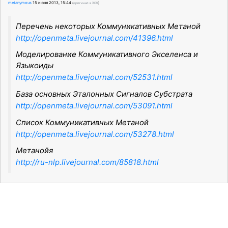
metanymous
15 июня 2013, 15:44
(
оригинал в ЖЖ
)
Перечень некоторых Коммуникативных Метаной
http://openmeta.livejournal.com/41396.html
Моделирование Коммуникативного Экселенса и
Языкоиды
http://openmeta.livejournal.com/52531.html
База основных Эталонных Сигналов Субстрата
http://openmeta.livejournal.com/53091.html
Список Коммуникативных Метаной
http://openmeta.livejournal.com/53278.html
Метанойя
http://ru-nlp.livejournal.com/85818.html