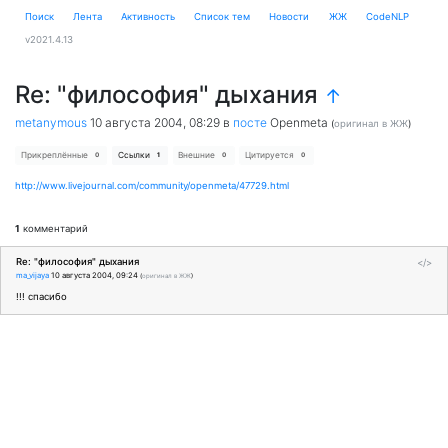
Поиск
Лента
Активность
Cписок тем
Новости
ЖЖ
CodeNLP
v2021.4.13
Re: "философия" дыхания
↑
metanymous
10 августа 2004, 08:29
в
посте
Openmeta
(
оригинал в ЖЖ
)
Прикреплённые
Ссылки
Внешние
Цитируется
0
1
0
0
http://www.livejournal.com/community/openmeta/47729.html
1
комментарий
Re: "философия" дыхания
</>
ma_vijaya
10 августа 2004, 09:24
(
оригинал в ЖЖ
)
!!! спасибо