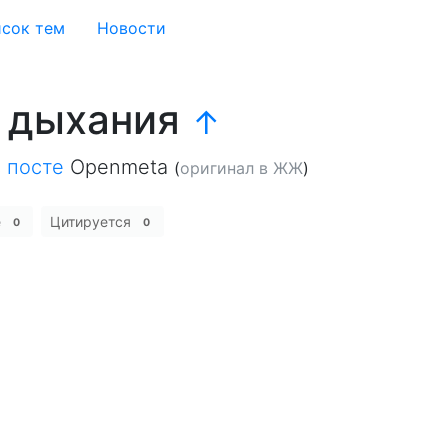
сок тем
Новости
" дыхания
↑
в
посте
Openmeta
(
оригинал в ЖЖ
)
е
Цитируется
0
0