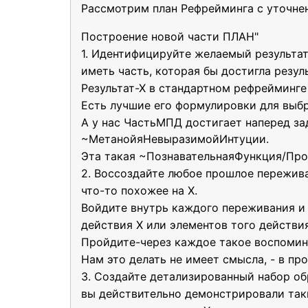
Рассмотрим план Рефрейминга с уточне
Построение новой части ПЛАН"
1. Идентифицируйте желаемый результат
иметь часть, которая бы достигла резуль
Результат-Х в стандартном рефрейминге
Есть лучшие его формулировки для выбра
А у нас ЧастьМПД достигает наперед за
~МетанойяНевыразимойИнтуции.
Эта такая ~ПознавательнаяФункция/Про
2. Воссоздайте любое прошлое пережива
что-то похожее на X.
Войдите внутрь каждого переживания и 
действия Х или элементов того действия
Пройдите-через каждое такое воспомин
Нам это делать не имеет смысла, - в про
3. Создайте детализированный набор обр
вы действительно демонстрировали так