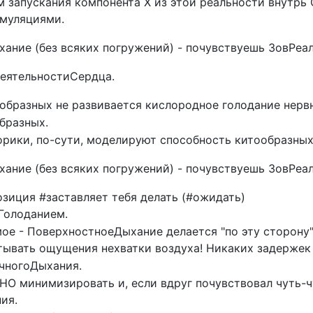
 запускания компонента X из этой реальности внутрь 
имуляциями.
ание (без всяких погружений) - почувствуешь ЗовРеа
еятельностиСердца.
тообразных не развивается кислородное голодание нерв
бразных.
рики, по-сути, моделируют способность китообразных
ание (без всяких погружений) - почувствуешь ЗовРеа
зиция #заставляет тебя делать (#ожидать)
олоданием.
мое - ПоверхностноеДыхание делается "по эту сторону
ытывать ощущения нехватки воздуха! Никаких задержек
ычногоДыхания.
минимизировать и, если вдруг почувствовал чуть-чу
ия.