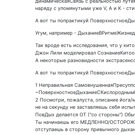
динамическаяСвязь с реальностью путем
наряду с упомянутыми уже V, A и K - ст
А вот ты попрактикуй ПоверхностноеДых
Угум, например - ДыханиеВРитмеЖизнед
Так вроде есть исследования, что у ки
Джон Лили моделировал СознаниеКитоо
А некоторые разновидности экстрасенсо
А вот ты попрактикуй ПоверхностноеДых
1 Неправильная СамовнушеннаяПресуппо
~ПоверхностноеДыханиеСКислороднымГ
2 Посмотри, пожалуста, описание йога/
не на секунду не заставляешь себя исп
ПовДых делается ОТ ("со стороны") Об
Ты начинаешь его МЕДЛЕННО/ОСТОРОЖНО 
отступаешь в сторону привычного дыхан