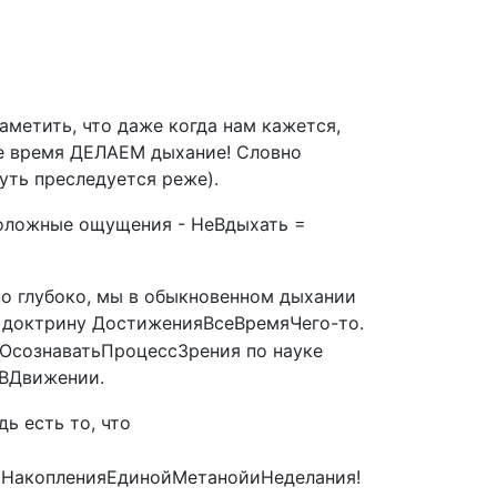
аметить, что даже когда нам кажется,
се время ДЕЛАЕМ дыхание! Словно
уть преследуется реже).
оложные ощущения - НеВдыхать =
о глубоко, мы в обыкновенном дыхании
ю доктрину ДостиженияВсеВремяЧего-то.
я ОсознаватьПроцессЗрения по науке
яВДвижении.
ь есть то, что
ДляНакопленияЕдинойМетанойиНеделания!