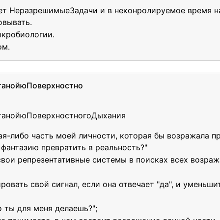
йдет НеразрешимыеЗадачи и в неконролируемое время н
овывать.
икробиологии.
ом.
танойюПоверхностно
танойюПоверхностногоДыхания
кая-либо часть моей личности, которая бы возражала пр
у фантазию превратить в реальность?"
 свои репрезентативные системы в поисках всех возра
овать свой сигнал, если она отвечает "да", и уменьшит
о ты для меня делаешь?";