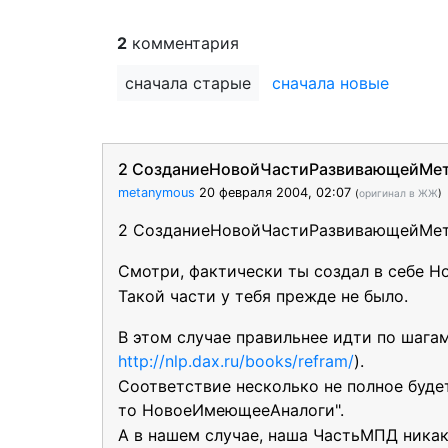
2
комментария
сначала старые
сначала новые
2 СозданиеНовойЧастиРазвивающейМе
metanymous
20 февраля 2004, 02:07
(
оригинал в ЖЖ
)
2 СозданиеНовойЧастиРазвивающейМе
Смотри, фактически ты создал в себе
Такой части у тебя прежде не было.
В этом случае правильнее идти по шага
http://nlp.dax.ru/books/refram/
).
Соответствие несколько не полное будет
то НовоеИмеющееАналоги".
А в нашем случае, наша ЧастьМПД никаки