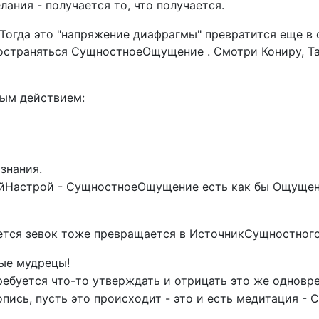
лания - получается то, что получается.
 Тогда это "напряжение диафрагмы" превратится еще в
остраняться СущностноеОщущение . Смотри Кониру, Т
ым действием:
знания.
ыйНастрой - СущностноеОщущение есть как бы Ощуще
ется зевок тоже превращается в ИсточникСущностно
ные мудрецы!
ебуется что-то утверждать и отрицать это же одновр
опись, пусть это происходит - это и есть медитация - 