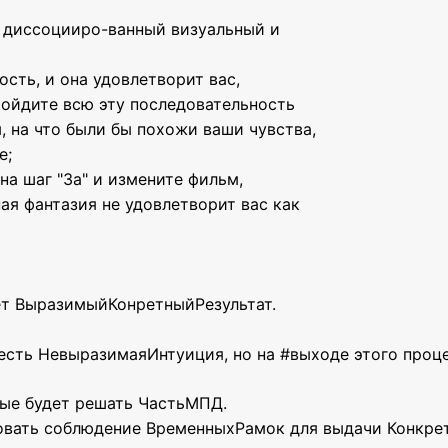
й диссоцииро-ванный визуальный и
ость, и она удовлетворит вас,
ройдите всю эту последовательность
, на что были бы похожи ваши чувства,
е;
на шаг "За" и измените фильм,
ная фантазия не удовлетворит вас как
ет ВыразимыйКонретныйРезультат.
 есть НевыразимаяИнтуиция, но на #выходе этого про
орые будет решать ЧастьМПД.
вать соблюдение ВременныхРамок для выдачи Конкрет