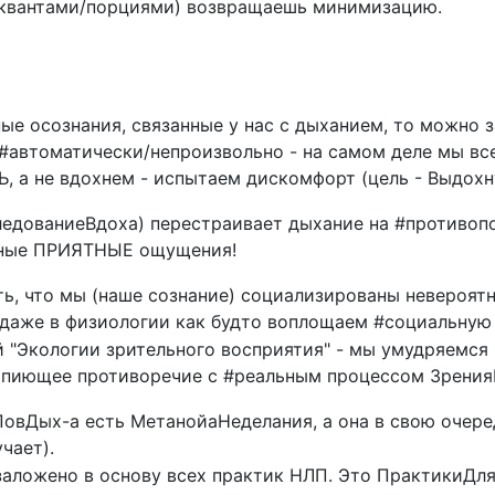
(квантами/порциями) возвращаешь минимизацию.
е осознания, связанные у нас с дыханием, то можно з
 #автоматически/непроизвольно - на самом деле мы в
, а не вдохнем - испытаем дискомфорт (цель - Выдохн
едованиеВдоха) перестраивает дыхание на #противоп
льные ПРИЯТНЫЕ ощущения!
, что мы (наше сознание) социализированы невероятн
, даже в физиологии как будто воплощаем #социальну
ей "Экологии зрительного восприятия" - мы умудряемс
вопиющее противоречие с #реальным процессом Зрени
овДых-а есть МетанойаНеделания, а она в свою очеред
чает).
о заложено в основу всех практик НЛП. Это Практики