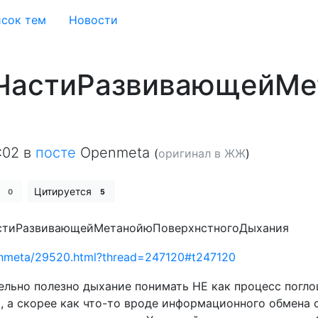
сок тем
Новости
ЧастиРазвивающейМе
:02
в
посте
Openmeta
(
оригинал в ЖЖ
)
е
Цитируется
0
5
стиРазвивающейМетанойюПоверхнстногоДыхания
penmeta/29520.html?thread=247120#t247120
ельно полезно дыхание понимать НЕ как процесс погл
, а скорее как что-то вроде информационного обмена 