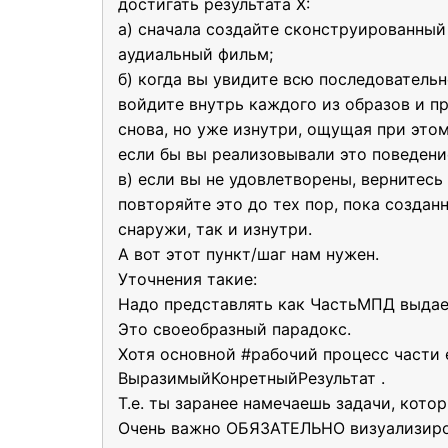
достигать результата X:
а) сначала создайте сконструированны
аудиальный фильм;
б) когда вы увидите всю последовательн
войдите внутрь каждого из образов и п
снова, но уже изнутри, ощущая при этом
если бы вы реализовывали это поведени
в) если вы не удовлетворены, вернитесь 
повторяйте это до тех пор, пока создан
снаружи, так и изнутри.
А вот этот пункт/шаг нам нужен.
Уточнения такие:
Надо представлять как ЧастьМПД выда
Это своеобразный парадокс.
Хотя основной #рабочий процесс части
ВыразимыйКонретныйРезультат .
Т.е. ты заранее намечаешь задачи, кот
Очень важно ОБЯЗАТЕЛЬНО визуализиро