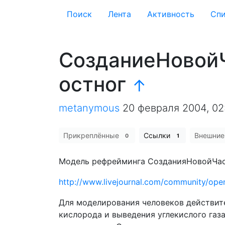
Поиск
Лента
Активность
Cпи
СозданиеНовой
остног
↑
metanymous
20 февраля 2004, 02
Прикреплённые
Ссылки
Внешни
0
1
Модель рефрейминга СозданияНовойЧа
http://www.livejournal.com/community/o
Для моделирования человеков действит
кислорода и выведения углекислого газа