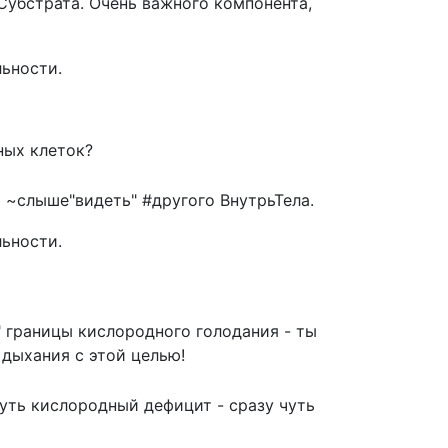
Субстрата. Очень важного компонента,
льности.
ных клеток?
 ~слыше"видеть" #другого ВнутрьТела.
льности.
" границы кислородного голодания - ты
 дыхания с этой целью!
ть кислородный дефицит - сразу чуть