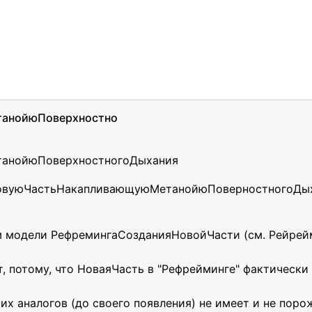
танойюПоверхностно
танойюПоверхностногоДыхания
 НовуюЧастьНакапливающуюМетанойюПоверностногоДых
м модели РефремингаСозданияНовойЧасти (см. Рейрейм
, потому, что НоваяЧасть в "Рефрейминге" фактически
х аналогов (до своего появления) не имеет и не порож