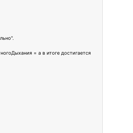
льно".
ногоДыхания = а в итоге достигается