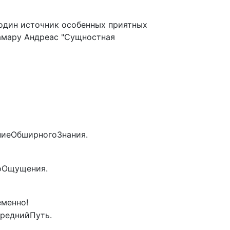
 один источник особенных приятных
амару Андреас "Сущностная
ниеОбширногоЗнания.
гоОщущения.
еменно!
СреднийПуть.