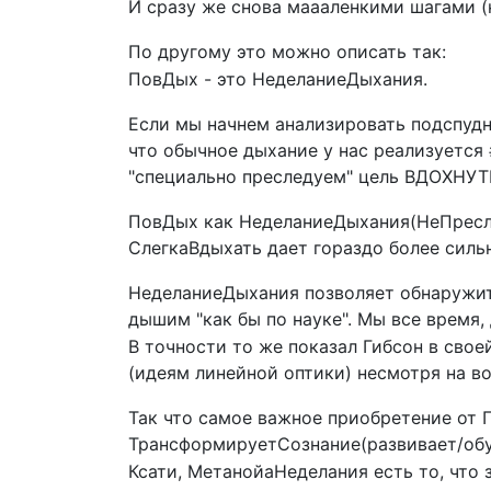
И сразу же снова маааленкими шагами 
По другому это можно описать так:
ПовДых - это НеделаниеДыхания.
Если мы начнем анализировать подспудны
что обычное дыхание у нас реализуется
"специально преследуем" цель ВДОХНУТЬ
ПовДых как НеделаниеДыхания(НеПресл
СлегкаВдыхать дает гораздо более си
НеделаниеДыхания позволяет обнаружить
дышим "как бы по науке". Мы все время
В точности то же показал Гибсон в сво
(идеям линейной оптики) несмотря на 
Так что самое важное приобретение от П
ТрансформируетСознание(развивает/обу
Ксати, МетанойаНеделания есть то, чт