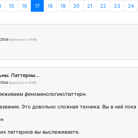
4
15
16
17
18
19
20
21
22
23
24
ctice
(
оригинал в ЖЖ
)
ны. Паттерны...
ctice
(
оригинал в ЖЖ
)
леживаем феноменологию/паттерн.
звание. Это довольно сложная техника. Вы в неё пока
рн
их паттернов вы выслеживаете.