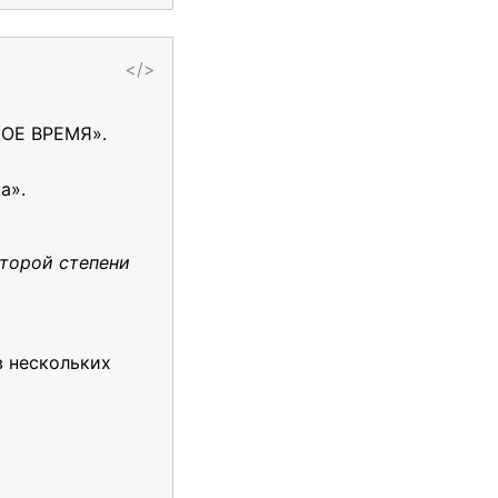
</>
НОЕ ВРЕМЯ».
а».
оторой степени
в нескольких