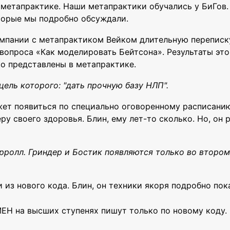
в метапрактике. Наши метапрактики обучались у БиГов
оторые мы подробно обсуждали.
компании с метапрактиком Вейком длительную переписк
вопроса «Как моделировать Бейтсона». Результаты это
о представлены в метапрактике.
ель которого: "дать прочную базу НЛП".
ожет появиться по специально оговоренному расписани
у своего здоровья. Блин, ему лет-то сколько. Но, он р
рролл. Гриндер и Бостик появляются только во втором
и из нового кода. Блин, он техники якоря подробно пок
 на высших ступенях пишут только по новому коду.