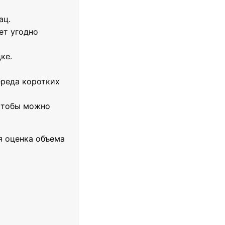
ац.
ет угодно
ке.
ереда коротких
 Чтобы можно
ая оценка объема