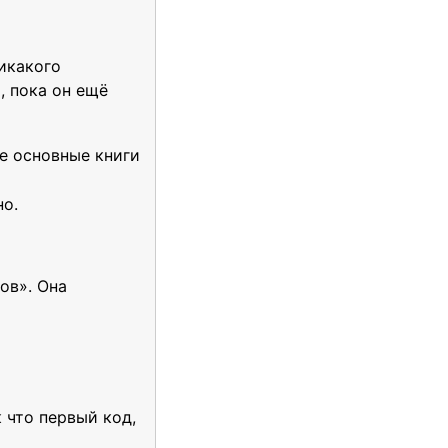
икакого
, пока он ещё
се основные книги
о.
ов». Она
 что первый код,