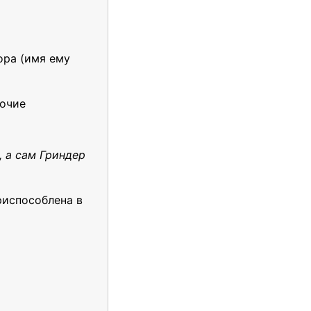
ора (имя ему
рочие
, а сам Гриндер
риспособлена в