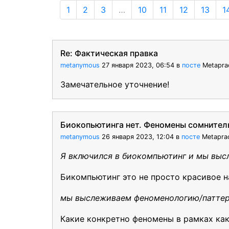
1
2
3
…
10
11
12
13
1
Re: Фактическая правка
metanymous
27 января 2023, 06:54
в
посте
Metapra
Замечательное уточнение!
Биокопьютинга нет. Феномены сомнитель
metanymous
26 января 2023, 12:04
в
посте
Metapra
Я включился в биокомпьютинг и мы выс
Бикомпьютинг это не просто красивое на
мы выслеживаем феноменологию/патте
Какие конкретно феномены в рамках как