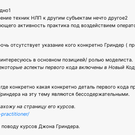
одно1
ение техник НЛП к другим субъектам нечто другое2
ающего активность практика под воздействием операт
очь отсутствует указание кого конкретно Гриндер ( п
/ интересуюсь в основном позицией/ ролью моделиста.
некоторые аспекты первого кода включены в Новый Код
 где конкретно какая конкретно деталь первого кода п
 Гриндера на эту тему являются бессодержательными.
ахожу на страницу его курсов.
practitioner/
о поводу курсов Джона Гриндера.