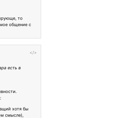
ирующе, то
ямое общение с
</>
ра есть в
ивности.
:
жащий хотя бы
ом смысле),