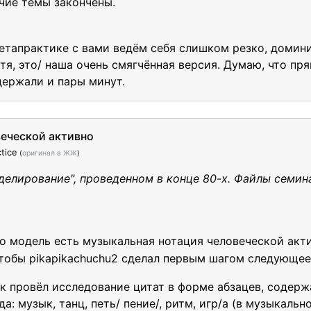
очие темы закончены.
 метапрактике с вами ведём себя слишком резко, домин
отя, это/ наша очень смягчённая версия. Думаю, что пр
держали и пары минут.
веческой активно
tice
(
оригинал в ЖЖ
)
елирование", проведенном в конце 80-х. Файлы семина
о модель есть музыкальная нотация человеческой акт
чтобы pikapikachuchu2 сделал первым шагом следующее
ок провёл исследование цитат в форме абзацев, содер
а: музык, танц, петь/ пение/, ритм, игр/а (в музыкальн