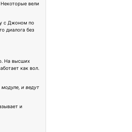
. Некоторые вели
у с Джоном по
го диалога без
ю. На высших
аботает как вол.
 модуле, и ведут
азывает и