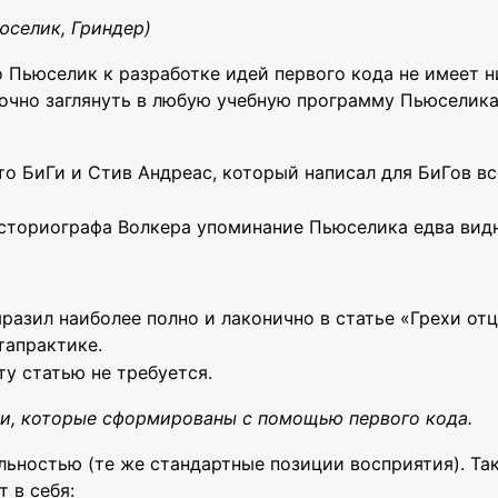
ьюселик, Гриндер)
о Пьюселик к разработке идей первого кода не имеет н
очно заглянуть в любую учебную программу Пьюселика
то БиГи и Стив Андреас, который написал для БиГов в
сториографа Волкера упоминание Пьюселика едва видн
разил наиболее полно и лаконично в статье «Грехи отц
тапрактике.
у статью не требуется.
ки, которые сформированы с помощью первого кода.
ьностью (те же стандартные позиции восприятия). Так
 в себя: