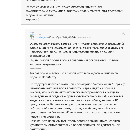
Но тут же вспомнил, что лучше будет обнаружить это
самостоятельно путем проб. Поэтому прошу считать, что последний
вопрос я не задавал;)
Хорошо :)
...
</>
bionycks
03 октября 2004, 03:54
(
оригинал в ЖЖ
)
Очень хочется задать вопрос, что у ЧАрли останется в сознании (в
плане эмоция по отношению ко мне) после того, как я выдащу его
Я наружу чуть больше, чем он привык проявлять в обычной
коммуникации.
Ни, ни. Чарли проявит это в поведении и отношениях. Прямые
вопросы запрещаются.
----------
Так вопрос мне вовсе не к Чарли хотелось задать, а выложить
сюда - в ОпенМету.
По ходу тренировок в моменты чрезмерной "активизации" Чарли у
меня возникает какая-то неловкость. Чарли идет на близкий
контакт, мои эмоции автоматически подстраиваются к эмоциям
собеседника, и тогда сенсорная чувствительность к ЯЗ снижается.
Когда же сознательно в эмоциях не иду за собеседником, а ЯЗ
продолжаю собирать на якорь, то возникает какое-то чувство
собственной неискренности, что ли, к собеседнику. Или это
просто чувство "мышечной" неловкости оттого, что делаю что-то
новое и непривычное.
Похоже, что надо учиться, тренироваться сохранять сенсорную
чувствительность в состоянии более динамичной двигательной
подстройки.