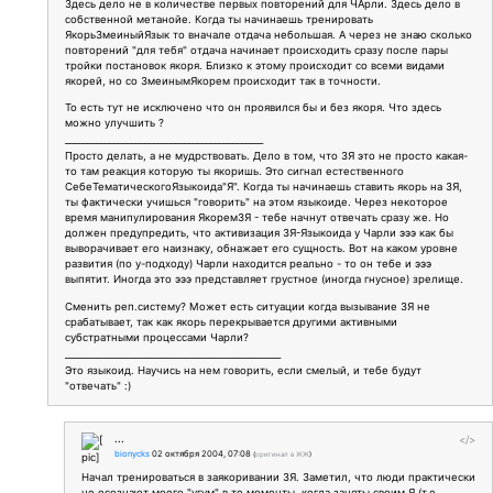
Здесь дело не в количестве первых повторений для ЧАрли. Здесь дело в
собственной метанойе. Когда ты начинаешь тренировать
ЯкорьЗмеиныйЯзык то вначале отдача небольшая. А через не знаю сколько
повторений "для тебя" отдача начинает происходить сразу после пары
тройки постановок якоря. Близко к этому происходит со всеми видами
якорей, но со ЗмеинымЯкорем происходит так в точности.
То есть тут не исключено что он проявился бы и без якоря. Что здесь
можно улучшить ?
_____________________________________________
Просто делать, а не мудрствовать. Дело в том, что ЗЯ это не просто какая-
то там реакция которую ты якоришь. Это сигнал естественного
СебеТематическогоЯзыкоида"Я". Когда ты начинаешь ставить якорь на ЗЯ,
ты фактически учишься "говорить" на этом языкоиде. Через некоторое
время манипулирования ЯкоремЗЯ - тебе начнут отвечать сразу же. Но
должен предупредить, что активизация ЗЯ-Языкоида у Чарли эээ как бы
выворачивает его наизнаку, обнажает его сущность. Вот на каком уровне
развития (по у-подходу) Чарли находится реально - то он тебе и эээ
выпятит. Иногда это эээ представляет грустное (иногда гнусное) зрелище.
Сменить реп.систему? Может есть ситуации когда вызывание ЗЯ не
срабатывает, так как якорь перекрывается другими активными
субстратными процессами Чарли?
_________________________________________________
Это языкоид. Научись на нем говорить, если смелый, и тебе будут
"отвечать" :)
...
</>
bionycks
02 октября 2004, 07:08
(
оригинал в ЖЖ
)
Начал тренироваться в заякоривании ЗЯ. Заметил, что люди практически
не осознают моего "угум" в те моменты, когда заняты своим Я (т.е.