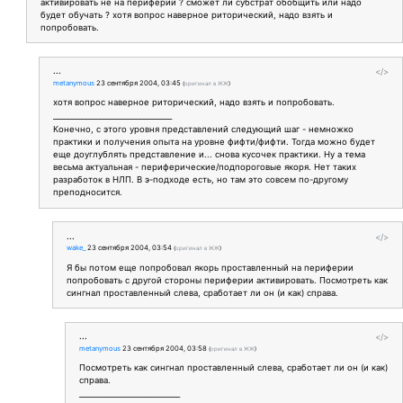
активировать не на периферии ? сможет ли субстрат обобщить или надо
будет обучать ? хотя вопрос наверное риторический, надо взять и
попробовать.
...
</>
metanymous
23 сентября 2004, 03:45
(
оригинал в ЖЖ
)
хотя вопрос наверное риторический, надо взять и попробовать.
_________________________________
Конечно, с этого уровня представлений следующий шаг - немножко
практики и получения опыта на уровне фифти/фифти. Тогда можно будет
еще доуглублять представление и... снова кусочек практики. Ну а тема
весьма актуальная - периферические/подпороговые якоря. Нет таких
разработок в НЛП. В э-подходе есть, но там это совсем по-другому
преподносится.
...
</>
wake_
23 сентября 2004, 03:54
(
оригинал в ЖЖ
)
Я бы потом еще попробовал якорь проставленный на периферии
попробовать с другой стороны периферии активировать. Посмотреть как
сингнал проставленный слева, сработает ли он (и как) справа.
...
</>
metanymous
23 сентября 2004, 03:58
(
оригинал в ЖЖ
)
Посмотреть как сингнал проставленный слева, сработает ли он (и как)
справа.
____________________________