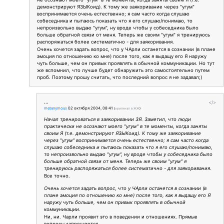
демонстрируют ЯЗЫКоид). К тому же заякоривание через "угум"
воспринимается очень естественно; я сам часто когда слушаю
собеседника и пытаюсь показать что я его слушаю/понимаю, то
непроизвольно выдаю "угум", ну вроде чтобы у собеседника было
больше обратной связи от меня. Теперь же своим "угум" я тренируюсь
распоряжаться более систематично - для заякоривания.
Очень хочется задать вопрос, что у ЧАрли останется в сознании (в плане
эмоция по отношению ко мне) после того, как я выдащу его Я наружу
чуть больше, чем он привык проявлять в обычной коммуникации. Но тут
же вспомнил, что лучше будет обнаружить это самостоятельно путем
проб. Поэтому прошу считать, что последний вопрос я не задавал;)
...
</>
metanymous
02 октября 2004, 08:41
(
оригинал в ЖЖ
)
Начал тренироваться в заякоривании ЗЯ. Заметил, что люди
практически не осознают моего "угум" в те моменты, когда заняты
своим Я (т.е. демонстрируют ЯЗЫКоид). К тому же заякоривание
через "угум" воспринимается очень естественно; я сам часто когда
слушаю собеседника и пытаюсь показать что я его слушаю/понимаю,
то непроизвольно выдаю "угум", ну вроде чтобы у собеседника было
больше обратной связи от меня. Теперь же своим "угум" я
тренируюсь распоряжаться более систематично - для заякоривания.
Все точно.
Очень хочется задать вопрос, что у ЧАрли останется в сознании (в
плане эмоция по отношению ко мне) после того, как я выдащу его Я
наружу чуть больше, чем он привык проявлять в обычной
коммуникации.
Ни, ни. Чарли проявит это в поведении и отношениях. Прямые
вопросы запрещаются.