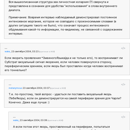
Вся вышеописаннная структура эээ личностная холархия (?) свернута и
представлена в сознании для удобства "использования" в слова внутреннего
диалога.
Примечание: Вовремя интервью наблюдаемый демонстрировал постоянное
интенсивное моргание, которое не совпадало с произносимыми словами (в
других ситуациях такого не было), что означает процесс интенсивного
обдумывания какой-то информации, по-видимому, не связанной с содержанием
интервью.
...
</>
wake_
23 сентября 2004, 03:23
(
оригинал в ЖЖ
)
Если якорить проявления *ЗмеиногоЯзыка(да и не только его), то воспринимает ли
Субстрат визуальный сигнал якорения, если человек повернулся в сторону,
перефирическим зрением, если якорь был проставлен когда человек воспринимал
его тоннельно?
...
</>
metanymous
23 сентября 2004, 03:37
(
оригинал в ЖЖ
)
Т.е. по-простому, твой вопрос - удасться ли поставить визуальный якорь
(ТебеЯкорь), если он демонстрируется на самой периферии зрения для Чарли?
Конечно. Даже еще лучше :)
...
</>
wake_
23 сентября 2004, 03:39
(
оригинал в ЖЖ
)
А если потом этот якорь, проставленный на периферии, попытаться