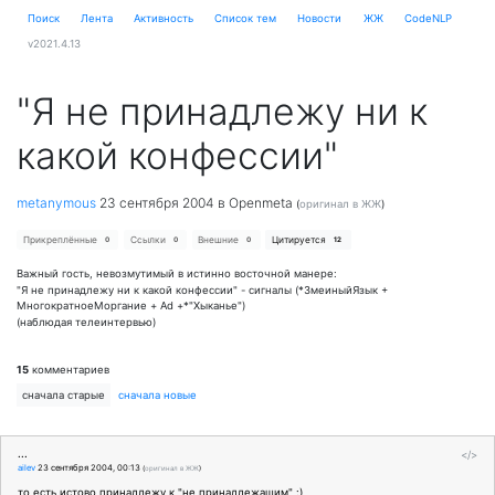
Поиск
Лента
Активность
Cписок тем
Новости
ЖЖ
CodeNLP
v2021.4.13
"Я не принадлежу ни к
какой конфессии"
metanymous
23 сентября 2004
в Openmeta
(
оригинал в ЖЖ
)
Прикреплённые
Ссылки
Внешние
Цитируется
0
0
0
12
Важный гость, невозмутимый в истинно восточной манере:
"Я не принадлежу ни к какой конфессии" - сигналы (*ЗмеиныйЯзык +
МногократноеМоргание + Ad +*"Хыканье")
(наблюдая телеинтервью)
15
комментариев
сначала старые
сначала новые
...
</>
ailev
23 сентября 2004, 00:13
(
оригинал в ЖЖ
)
то есть истово принадлежу к "не принадлежащим" :)