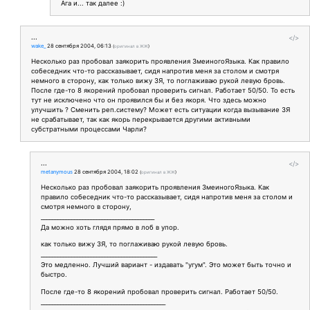
Ага и... так далее :)
...
</>
wake_
28 сентября 2004, 06:13
(
оригинал в ЖЖ
)
Несколько раз пробовал заякорить проявления ЗмеиногоЯзыка. Как правило
собеседник что-то рассказывает, сидя напротив меня за столом и смотря
немного в сторону, как только вижу ЗЯ, то поглаживаю рукой левую бровь.
После где-то 8 якорений пробовал проверить сигнал. Работает 50/50. То есть
тут не исключено что он проявился бы и без якоря. Что здесь можно
улучшить ? Сменить реп.систему? Может есть ситуации когда вызывание ЗЯ
не срабатывает, так как якорь перекрывается другими активными
субстратными процессами Чарли?
...
</>
metanymous
28 сентября 2004, 18:02
(
оригинал в ЖЖ
)
Несколько раз пробовал заякорить проявления ЗмеиногоЯзыка. Как
правило собеседник что-то рассказывает, сидя напротив меня за столом и
смотря немного в сторону,
_________________________________________
Да можно хоть глядя прямо в лоб в упор.
как только вижу ЗЯ, то поглаживаю рукой левую бровь.
__________________________________________
Это медленно. Лучший вариант - издавать "угум". Это может быть точно и
быстро.
После где-то 8 якорений пробовал проверить сигнал. Работает 50/50.
_____________________________________________