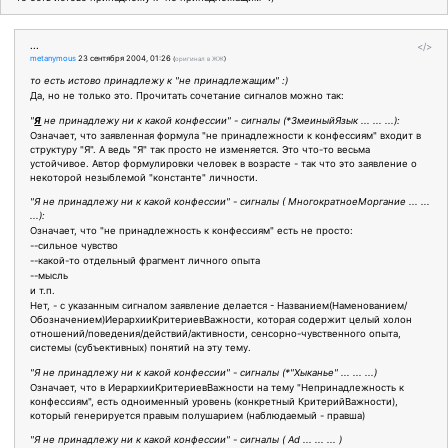
...
</>
metanymous
23 сентября 2004, 01:26
(
оригинал в ЖЖ
)
то есть истово принадлежу к "не принадлежащим" :)
Да, но не только это. Прочитать сочетание сигналов можно так:
"
Я
не принадлежу ни к какой конфессии" - сигналы (*ЗмеиныйЯзык ... ... ...):
Означает, что заявленная формула "не принадлежности к конфессиям" входит в
структуру "Я". А ведь "Я" так просто не изменяется. Это что-то весьма
устойчивое. Автор формулировки человек в возрасте - так что это заявление о
некоторой незыблемой "константе" личности.
"Я не принадлежу ни к какой конфессии" - сигналы ( МногократноеМоргание ... ...
...):
Означает, что "не принадлежность к конфессиям" есть не просто:
--сильное чувство
--какой-то отдельный фрагмент личного опыта
--мысль
и т.п.
Нет, - с указанным сигналом заявление делается - Названием(Наменованием/
Обозначением)ИерархииКритериевВажности, которая содержит целый холон
отношений/поведения/действий/активности, сенсорно-чувственного опыта,
системы (субъективных) понятий на эту тему.
"Я не принадлежу ни к какой конфессии" - сигналы (*"Хыканье" ... ... ...)
Означает, что в ИерархииКритериевВажности на тему "Непринадлежность к
конфессиям", есть одноименный уровень (конкретный КритерийВажности),
который генерируется правым полушарием (наблюдаемый - правша)
"Я не принадлежу ни к какой конфессии" - сигналы ( Ad ... ... ... )