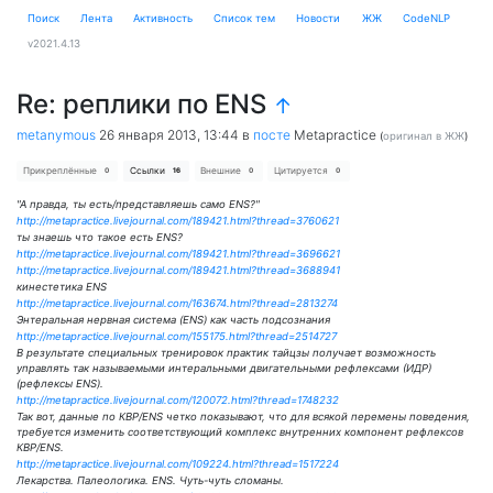
Поиск
Лента
Активность
Cписок тем
Новости
ЖЖ
CodeNLP
v2021.4.13
Re: реплики по ENS
↑
metanymous
26 января 2013, 13:44
в
посте
Metapractice
(
оригинал в ЖЖ
)
Прикреплённые
Ссылки
Внешние
Цитируется
0
16
0
0
"А правда, ты есть/представляешь само ENS?"
http://metapractice.livejournal.com/189421.html?thread=3760621
ты знаешь что такое есть ENS?
http://metapractice.livejournal.com/189421.html?thread=3696621
http://metapractice.livejournal.com/189421.html?thread=3688941
кинестетика ENS
http://metapractice.livejournal.com/163674.html?thread=2813274
Энтеральная нервная система (ENS) как часть подсознания
http://metapractice.livejournal.com/155175.html?thread=2514727
В результате специальных тренировок практик тайцзы получает возможность
управлять так называемыми интеральными двигательными рефлексами (ИДР)
(рефлексы ENS).
http://metapractice.livejournal.com/120072.html?thread=1748232
Так вот, данные по КВР/ENS четко показывают, что для всякой перемены поведения,
требуется изменить соответствующий комплекс внутренних компонент рефлексов
КВР/ENS.
http://metapractice.livejournal.com/109224.html?thread=1517224
Лекарства. Палеологика. ENS. Чуть-чуть сломаны.