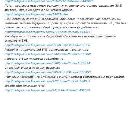
http://metapractice.livejournal.com/104027.html?thread=1443163
По отношению к мышечным ощущениям учеников, внутренние ощущения (ENS)
зрителей будут на другом логическом уровне.
http://metapractice.livejournal.com/59029.html
В кинестетику состояний в большом количестве "подмешана" кинестетика ENS
(нервной системы внутренних органов), а где в ход пошла активность ENS, там без
долгих лет восточно-подобной практики ничего не добьешься.
http://metapractice.livejournal.com/47357.html?thread=634365
МетаЧувство отличается от Ощущений ибо в нем нет никаких компонентов
активности ENS.
http://metapractice.livejournal.com/31868.html?thread=556156
Рефрейминг проявлений ENS, генерализация сигналинга
http://metapractice.livejournal.com/33604.html?thread=518980
пересмотр формулировок рефрейминга
http://metapractice.livejournal.com/33604.html?thread=517444
Спокойная сила высосанная из пальца
http://metapractice.livejournal.com/28941.html?thread=500493
Павловцы показали, что ENS связана с ЦНС прямыми двигательными рефлексами.
http://metapractice.livejournal.com/27387.html?thread=484347
second abdominal brain*ENS
http://metapractice.livejournal.com/24118.html?thread=438070