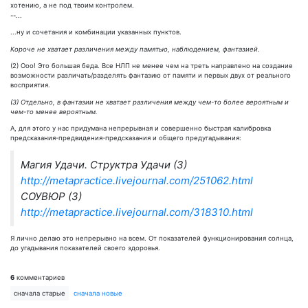
хотению, а не под твоим контролем.
--...
...ну и сочетания и комбинации указанных пунктов.
Короче не хватает различения между памятью, наблюдением, фантазией.
(2) Ооо! Это большая беда. Все НЛП не менее чем на треть направлено на создание
возможности различать/разделять фантазию от памяти и первых двух от реального
восприятия.
(3) Отдельно, в фантазии не хватает различения между чем-то более вероятным и
чем-то менее вероятным.
А, для этого у нас придумана непрерывная и совершенно быстрая калибровка
предсказания-предвидения-предсказания и общего предугадывания:
Магия Удачи. Структра Удачи (3)
http://metapractice.livejournal.com/251062.html
СОУВЮР (3)
http://metapractice.livejournal.com/318310.html
Я лично делаю это непрерывно на всем. От показателей функционирования солнца,
до угадывания показателей своего здоровья.
6
комментариев
сначала старые
сначала новые