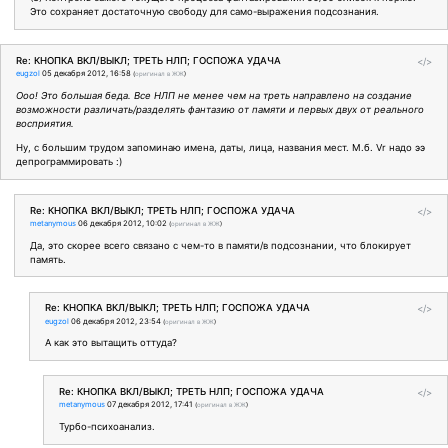
Это сохраняет достаточную свободу для само-выражения подсознания.
Re: КНОПКА ВКЛ/ВЫКЛ; ТРЕТЬ НЛП; ГОСПОЖА УДАЧА
</>
eugzol
05 декабря 2012, 16:58
(
оригинал в ЖЖ
)
Ооо! Это большая беда. Все НЛП не менее чем на треть направлено на создание
возможности различать/разделять фантазию от памяти и первых двух от реального
восприятия.
Ну, с большим трудом запоминаю имена, даты, лица, названия мест. М.б. Vr надо ээ
депрограммировать :)
Re: КНОПКА ВКЛ/ВЫКЛ; ТРЕТЬ НЛП; ГОСПОЖА УДАЧА
</>
metanymous
06 декабря 2012, 10:02
(
оригинал в ЖЖ
)
Да, это скорее всего связано с чем-то в памяти/в подсознании, что блокирует
память.
Re: КНОПКА ВКЛ/ВЫКЛ; ТРЕТЬ НЛП; ГОСПОЖА УДАЧА
</>
eugzol
06 декабря 2012, 23:54
(
оригинал в ЖЖ
)
А как это вытащить оттуда?
Re: КНОПКА ВКЛ/ВЫКЛ; ТРЕТЬ НЛП; ГОСПОЖА УДАЧА
</>
metanymous
07 декабря 2012, 17:41
(
оригинал в ЖЖ
)
Турбо-психоанализ.