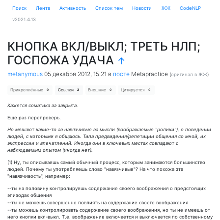
Поиск
Лента
Активность
Cписок тем
Новости
ЖЖ
CodeNLP
v2021.4.13
КНОПКА ВКЛ/ВЫКЛ; ТРЕТЬ НЛП;
ГОСПОЖА УДАЧА
↑
metanymous
05 декабря 2012, 15:21
в
посте
Metapractice
(
оригинал в ЖЖ
)
Прикреплённые
Ссылки
Внешние
Цитируется
0
2
0
0
Кажется соматика ээ закрыта.
Еще раз перепроверь.
Но мешают какие-то ээ навязчивые ээ мысли (воображаемые "ролики"), о поведении
людей, с которыми я общаюсь. Типа предвидения/репетиции общения со мной, их
экспрессии и впечатлений. Иногда они в ключевых местах совпадают с
наблюдаемым опытом (иногда нет).
(1) Ну, ты описываешь самый обычный процесс, которым занимаются большинство
людей. Почему ты употребляешь слово "навязчивые"? На что похожа эта
"навязчивость", например:
--ты на половину контролируешь содержание своего воображения о предстоящих
эпизодах общения
--ты не можешь совершенно повлиять на содержание своего воображения
--ты можешь контролировать содержание своего воображения, но ты не имеешь от
него кнопки вкл-выкл. Т.е. воображение включается и выключается по собственному