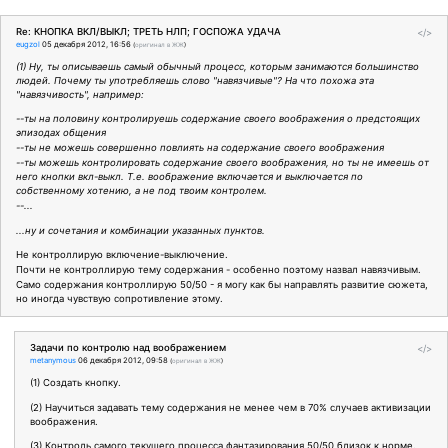
Re: КНОПКА ВКЛ/ВЫКЛ; ТРЕТЬ НЛП; ГОСПОЖА УДАЧА
</>
eugzol
05 декабря 2012, 16:56
(
оригинал в ЖЖ
)
(1) Ну, ты описываешь самый обычный процесс, которым занимаются большинство
людей. Почему ты употребляешь слово "навязчивые"? На что похожа эта
"навязчивость", например:
--ты на половину контролируешь содержание своего воображения о предстоящих
эпизодах общения
--ты не можешь совершенно повлиять на содержание своего воображения
--ты можешь контролировать содержание своего воображения, но ты не имеешь от
него кнопки вкл-выкл. Т.е. воображение включается и выключается по
собственному хотению, а не под твоим контролем.
--...
...ну и сочетания и комбинации указанных пунктов.
Не контроллирую включение-выключение.
Почти не контроллирую тему содержания - особенно поэтому назвал навязчивым.
Само содержания контроллирую 50/50 - я могу как бы направлять развитие сюжета,
но иногда чувствую сопротивление этому.
Задачи по контролю над воображением
</>
metanymous
06 декабря 2012, 09:58
(
оригинал в ЖЖ
)
(1) Создать кнопку.
(2) Научиться задавать тему содержания не менее чем в 70% случаев активизации
воображения.
(3) Контроль самого текущего процесса фантазирования 50/50 близок к норме.