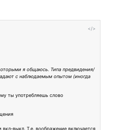
</>
которыми я общаюсь. Типа предвидения/
впадают с наблюдаемым опытом (иногда
ему ты употребляешь слово
бщения
 вкл-выкл. Т.е. воображение включается