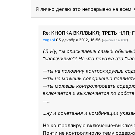
Я лично делаю это непрерывно на всем.
Re: КНОПКА ВКЛ/ВЫКЛ; ТРЕТЬ НЛП;
eugzol
05 декабря 2012, 16:56
(
оригинал в ЖЖ
)
(1) Ну, ты описываешь самый обычны
"навязчивые"? На что похожа эта "нав
--ты на половину контролируешь со
--ты не можешь совершенно повлият
--ты можешь контролировать содержа
включается и выключается по собств
--...
...ну и сочетания и комбинации указа
Не контроллирую включение-выключе
Почти не контроллирую тему содержа