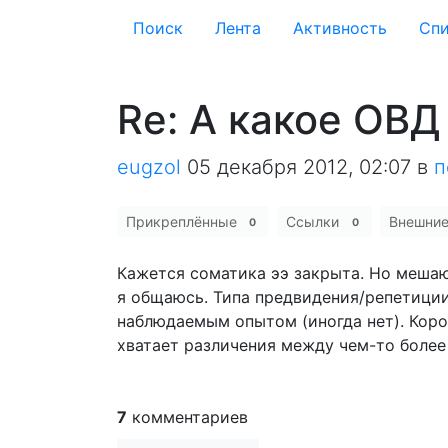
Поиск
Лента
Активность
Cпи
Re: А какое ОВД
eugzol
05 декабря 2012, 02:07
в
п
Прикреплённые
Ссылки
Внешни
0
0
Кажется соматика ээ закрыта. Но мешаю
я общаюсь. Типа предвидения/репетиции
наблюдаемым опытом (иногда нет). Коро
хватает различения между чем-то более
7
комментариев