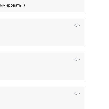
аммировать :)
</>
</>
</>