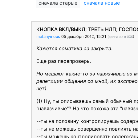
сначала старые
сначала новые
КНОПКА ВКЛ/ВЫКЛ; ТРЕТЬ НЛП; ГОСП
metanymous
05 декабря 2012, 15:21
(
оригинал в ЖЖ
)
Кажется соматика ээ закрыта.
Еще раз перепроверь.
Но мешают какие-то ээ навязчивые ээ м
репетиции общения со мной, их экспрес
нет).
(1) Ну, ты описываешь самый обычный 
"навязчивые"? На что похожа эта "навяз
--ты на половину контролируешь содер
--ты не можешь совершенно повлиять н
--ты можешь контролировать содержание