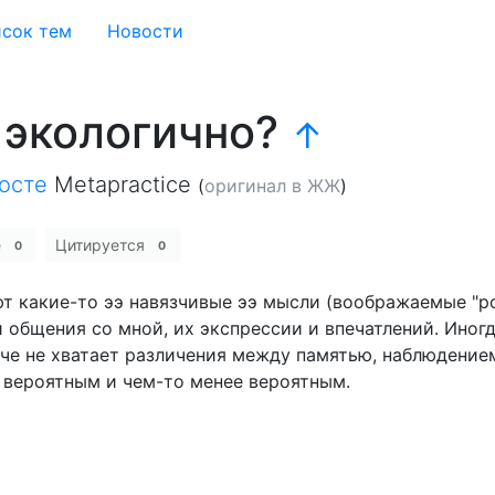
сок тем
Новости
 экологично?
↑
осте
Metapractice
(
оригинал в ЖЖ
)
е
Цитируется
0
0
т какие-то ээ навязчивые ээ мысли (воображаемые "ро
 общения со мной, их экспрессии и впечатлений. Иног
че не хватает различения между памятью, наблюдением
 вероятным и чем-то менее вероятным.