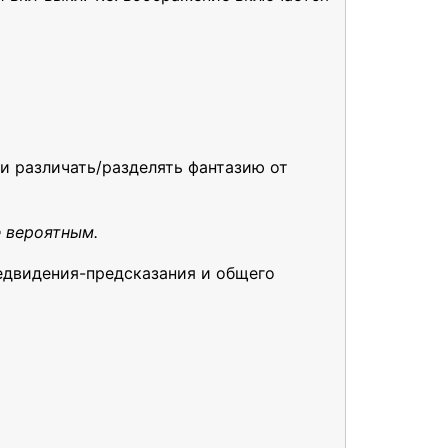
ти различать/разделять фантазию от
е вероятным.
редвидения-предсказания и общего