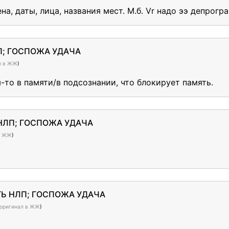
, даты, лица, названия мест. М.б. Vr надо ээ депрогр
ЛП; ГОСПОЖА УДАЧА
л в ЖЖ
)
м-то в памяти/в подсознании, что блокирует память.
 НЛП; ГОСПОЖА УДАЧА
в ЖЖ
)
ЕТЬ НЛП; ГОСПОЖА УДАЧА
оригинал в ЖЖ
)