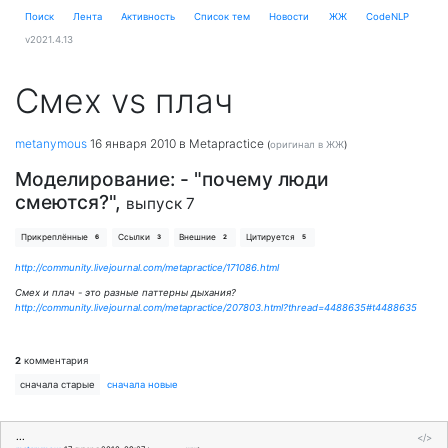
Поиск
Лента
Активность
Cписок тем
Новости
ЖЖ
CodeNLP
v2021.4.13
Смех vs плач
metanymous
16 января 2010
в Metapractice
(
оригинал в ЖЖ
)
Моделирование: - "почему люди
смеются?",
выпуск 7
Прикреплённые
Ссылки
Внешние
Цитируется
6
3
2
5
http://community.livejournal.com/metapractice/171086.html
Смех и плач - это разные паттерны дыхания?
http://community.livejournal.com/metapractice/207803.html?thread=4488635#t4488635
2
комментария
сначала старые
сначала новые
...
</>