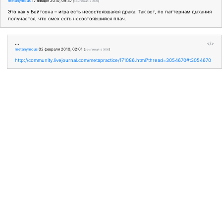
metanymous
17 января 2010, 09:37
(
оригинал в ЖЖ
)
Это как у Бейтсона – игра есть несостоявшаяся драка. Так вот, по паттернам дыхания
получается, что смех есть несостоявшийся плач.
...
</>
metanymous
02 февраля 2010, 02:01
(
оригинал в ЖЖ
)
http://community.livejournal.com/metapractice/171086.html?thread=3054670#t3054670