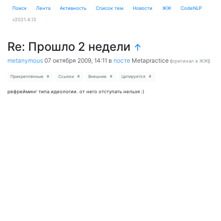
Поиск
Лента
Активность
Cписок тем
Новости
ЖЖ
CodeNLP
v2021.4.13
Re: Прошло 2 недели
↑
metanymous
07 октября 2009, 14:11
в
посте
Metapractice
(
оригинал в ЖЖ
)
Прикреплённые
Ссылки
Внешние
Цитируется
0
0
0
0
рефрейминг типа идеологии. от него отступать нельзя :)