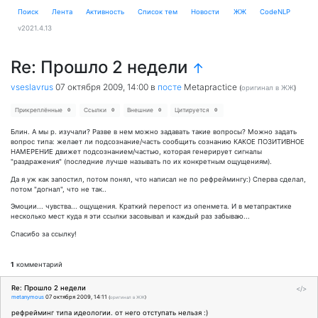
Поиск
Лента
Активность
Cписок тем
Новости
ЖЖ
CodeNLP
v2021.4.13
Re: Прошло 2 недели
↑
vseslavrus
07 октября 2009, 14:00
в
посте
Metapractice
(
оригинал в ЖЖ
)
Прикреплённые
Ссылки
Внешние
Цитируется
0
0
0
0
Блин. А мы р. изучали? Разве в нем можно задавать такие вопросы? Можно задать
вопрос типа: желает ли подсознание/часть сообщить сознанию КАКОЕ ПОЗИТИВНОЕ
НАМЕРЕНИЕ движет подсознанием/частью, которая генерирует сигналы
"раздражения" (последние лучше называть по их конкретным ощущениям).
Да я уж как запостил, потом понял, что написал не по рефреймингу:) Сперва сделал,
потом "догнал", что не так..
Эмоции... чувства... ощущения. Краткий перепост из опенмета. И в метапрактике
несколько мест куда я эти ссылки засовывал и каждый раз забываю...
Спасибо за ссылку!
1
комментарий
Re: Прошло 2 недели
</>
metanymous
07 октября 2009, 14:11
(
оригинал в ЖЖ
)
рефрейминг типа идеологии. от него отступать нельзя :)