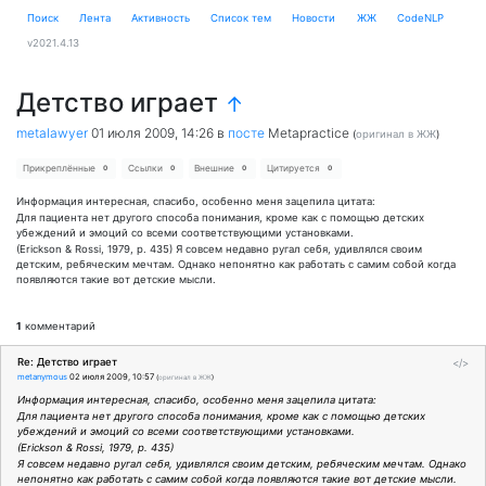
Поиск
Лента
Активность
Cписок тем
Новости
ЖЖ
CodeNLP
v2021.4.13
Детство играет
↑
metalawyer
01 июля 2009, 14:26
в
посте
Metapractice
(
оригинал в ЖЖ
)
Прикреплённые
Ссылки
Внешние
Цитируется
0
0
0
0
Информация интересная, спасибо, особенно меня зацепила цитата:
Для пациента нет другого способа понимания, кроме как с помощью детских
убеждений и эмоций со всеми соответствующими установками.
(Erickson & Rossi, 1979, p. 435) Я совсем недавно ругал себя, удивлялся своим
детским, ребяческим мечтам. Однако непонятно как работать с самим собой когда
появляются такие вот детские мысли.
1
комментарий
Re: Детство играет
</>
metanymous
02 июля 2009, 10:57
(
оригинал в ЖЖ
)
Информация интересная, спасибо, особенно меня зацепила цитата:
Для пациента нет другого способа понимания, кроме как с помощью детских
убеждений и эмоций со всеми соответствующими установками.
(Erickson & Rossi, 1979, p. 435)
Я совсем недавно ругал себя, удивлялся своим детским, ребяческим мечтам. Однако
непонятно как работать с самим собой когда появляются такие вот детские мысли.