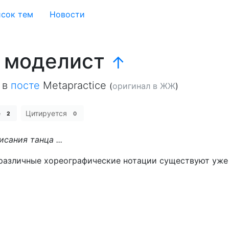
сок тем
Новости
= моделист
↑
в
посте
Metapractice
(
оригинал в ЖЖ
)
е
Цитируется
2
0
сания танца ...
, различные хореографические нотации существуют уже 