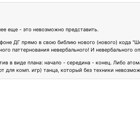
нее еще - это невозможно представить.
фоне ДГ прямо в свою библию нового (нового) кода "Ше
ого паттернования невербального! И невербального оп
тив в виде плана: начало - середина - конец. Либо ат
ют для комп. игр) танца, который без техники невозмо