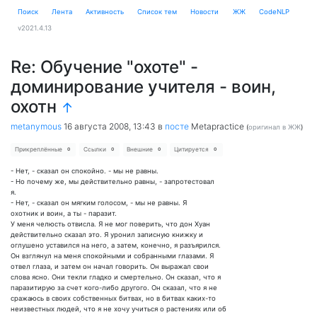
Поиск
Лента
Активность
Cписок тем
Новости
ЖЖ
CodeNLP
v2021.4.13
Re: Обучение "охоте" -
доминирование учителя - воин,
охотн
↑
metanymous
16 августа 2008, 13:43
в
посте
Metapractice
(
оригинал в ЖЖ
)
Прикреплённые
Ссылки
Внешние
Цитируется
0
0
0
0
- Нет, - сказал он спокойно. - мы не равны.
- Но почему же, мы действительно равны, - запротестовал
я.
- Нет, - сказал он мягким голосом, - мы не равны. Я
охотник и воин, а ты - паразит.
У меня челюсть отвисла. Я не мог поверить, что дон Хуан
действительно сказал это. Я уронил записную книжку и
оглушено уставился на него, а затем, конечно, я разъярился.
Он взглянул на меня спокойными и собранными глазами. Я
отвел глаза, и затем он начал говорить. Он выражал свои
слова ясно. Они текли гладко и смертельно. Он сказал, что я
паразитирую за счет кого-либо другого. Он сказал, что я не
сражаюсь в своих собственных битвах, но в битвах каких-то
неизвестных людей, что я не хочу учиться о растениях или об