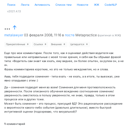
Поиск
Лента
Активность
Cписок тем
Новости
ЖЖ
CodeNLP
v2021.4.13
...
↑
metalawyer
03 февраля 2008, 11:16
в
посте
Metapractice
(
оригинал в ЖЖ
)
Прикреплённые
Ссылки
Внешние
Цитируется
0
0
0
0
Еще про мои комментарии. После того, как я оценивал действия водителя как
правильные или неправильные с моей точки зрения, я себя как бы обрывал фразой
типа: «Водитель сам знает как ехать, ему виднее, он более опытен, за рулем он, а не
я».
Фразы комментариев короткие, но это не только междометия, но и слова.
Аааа, тебя подводили сомнения - типа ехать - не ехать, а в итоге, ты выезжал, уже
явно опаздывая с этим :)
Да – сомнения подводят меня во всем! Сомнения для меня противоположность
уверенности. После описанного обучения вождению соотношение сомнение/
уверенность сместилось в пользу уверенности, не знаю, правда, только в этом
процессе или в других тоже.
Может быть сомнения – это процесс, присущий ВД? Это рациональное рассуждение
о вероятности какого-либо события (довольно длительное), вместо быстрой
интуитивной оценки (подозреваю, что визуальной)?
1
комментарий