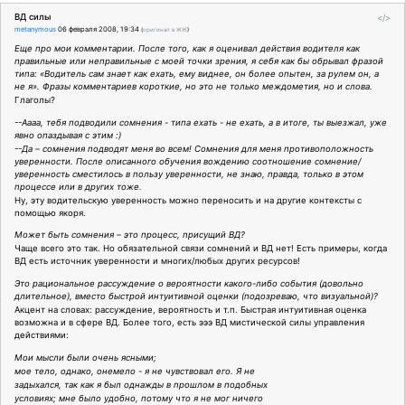
ВД силы
</>
metanymous
06 февраля 2008, 19:34
(
оригинал в ЖЖ
)
Еще про мои комментарии. После того, как я оценивал действия водителя как
правильные или неправильные с моей точки зрения, я себя как бы обрывал фразой
типа: «Водитель сам знает как ехать, ему виднее, он более опытен, за рулем он, а
не я». Фразы комментариев короткие, но это не только междометия, но и слова.
Глаголы?
--Аааа, тебя подводили сомнения - типа ехать - не ехать, а в итоге, ты выезжал, уже
явно опаздывая с этим :)
--Да – сомнения подводят меня во всем! Сомнения для меня противоположность
уверенности. После описанного обучения вождению соотношение сомнение/
уверенность сместилось в пользу уверенности, не знаю, правда, только в этом
процессе или в других тоже.
Ну, эту водительскую уверенность можно переносить и на другие контексты с
помощью якоря.
Может быть сомнения – это процесс, присущий ВД?
Чаще всего это так. Но обязательной связи сомнений и ВД нет! Есть примеры, когда
ВД есть источник уверенности и многих/любых других ресурсов!
Это рациональное рассуждение о вероятности какого-либо события (довольно
длительное), вместо быстрой интуитивной оценки (подозреваю, что визуальной)?
Акцент на словах: рассуждение, вероятность и т.п. Быстрая интуитивная оценка
возможна и в сфере ВД. Более того, есть эээ ВД мистической силы управления
действиями:
Мои мысли были очень ясными;
мое тело, однако, онемело - я не чувствовал его. Я не
задыхался, так как я был однажды в прошлом в подобных
условиях; мне было удобно, потому что я не мог ничего