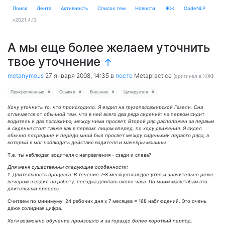
Поиск
Лента
Активность
Cписок тем
Новости
ЖЖ
CodeNLP
v2021.4.13
А мы еще более желаем уточнить
твое уточнение
↑
metanymous
27 января 2008, 14:35
в
посте
Metapractice
(
оригинал в ЖЖ
)
Прикреплённые
Ссылки
Внешние
Цитируется
0
0
0
0
Хочу уточнить то, что происходило. Я ездил на грузопассажирской Газели. Она
отличается от обычной тем, что в ней всего два ряда сидений: на первом сидит
водитель и два пассажира, между ними просвет. Второй ряд расположен за первым
и сиденья стоят также как в первом: лицом вперед, по ходу движения. Я сидел
обычно посредине и передо мной был просвет между сиденьями первого ряда, в
который я мог наблюдать действия водителя и маневры машины.
Т.е. ты наблюдал водителя с направления - сзади и слева?
Для меня существенны следующие особенности:
1. Длительность процесса. В течение 7-8 месяцев каждое утро и значительно реже
вечером я ездил на работу, поездка длилась около часа. По моим масштабам это
длительный процесс.
Считаем по минимуму: 24 рабочих дня х 7 месяцев = 168 наблюдений. Это очень
даже солидная цифра.
Хотя возможно обучение произошло и за гораздо более короткий период.