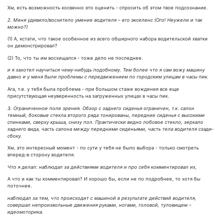
Хм, есть возможность косвенно это оценить - спросить об этом твое подсознание.
2. Меня удивило/восхитило умение водителя – его экселенс (Ого! Неужели и так
можно?)
(1) А, кстати, что такое особенное из всего обширного набора водительской хватки
он демонстрировал?
(2) То, что ты им восхищался - тоже дело не последнее.
и я захотел научиться чему-нибудь подобному. Тем более что я сам вожу машину
давно и у меня были проблемы с передвижением по городским улицам в часы пик.
Ага, т.е. у тебя была проблема - при большом стаже вождения все еще
присутствующая неуверенность на загруженных улицах в часы пик.
3. Ограниченное поле зрения. Обзор с заднего сиденья ограничен, т.к. салон
темный, боковые стекла второго ряда тонированы, передние сиденья с высокими
спинками, сверху крыша, снизу пол. Практически видно лобовое стекло, зеркало
заднего вида, часть салона между передними сиденьями, часть тела водителя сзади-
сбоку.
Хм, это интересный момент - по сути у тебя не было выбора - только смотреть
вперед-в сторону водителя.
Что я делал: наблюдал за действиями водителя и про себя комментировал их,
А что и как ты комментировал? И хорошо бы, если не по подробнее, то хотя бы
поточнее.
наблюдал за тем, что происходит с машиной в результате действий водителя,
совершал непроизвольные движения руками, ногами, головой, туловищем –
идеомоторика.