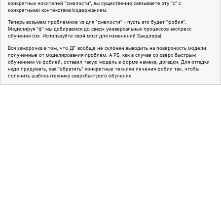
конкретных носителей "смелости", вы существенно связываете эту "с" с
конкретными контекстами/содержанием.
Теперь возьмем проблемное vs для "смелости" - пусть это будет "фобия".
Моделируя "ф" мы добираемся до сверх универсальных процессов экспресс
обучения (см. Используйте свой мозг для изменений Бандлера).
Вся заморочка в том, что ДГ вообще не склонен выводить на поверхность модели,
полученные от моделирования проблем. А РБ, как в случае со сверх быстрым
обучением vs фобией, оставил такую модель в форме намека, догадки. Для отгадки
надо придумать, как "обратить" конкретные техники лечения фобии так, чтобы
получить шаблон/технику сверхбыстрого обучения.