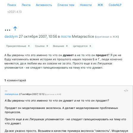
Поиск
Лента
Активность
Cписок тем
Новости
ЖЖ
CodeNLP
v2021.4.13
...
↑
daddym
27 октября 2007, 10:56
в
посте
Metapractice
(
оригинал в ЖЖ
)
Прикреплённые
Ссылки
Внешние
Цитируется
0
0
0
0
А Вы уверены что это именно то что он
думает
а не то что он
продает
? Я уж не
буду напоминать всякие истории из прошлого наших героев Б и Г, люди конечно
меняются, да и любим мы их совсем не за это. Просто еще в их Лягушеках
упоминается - не следует галюционировать на тему кто что думает.
1
комментарий
...
</>
metanymous
27 октября 2007, 13:12
(
оригинал в ЖЖ
)
А Вы уверены что это именно то что он думает а не то что он продает?
Продает он моделирование экселенса. А делает моделирование проблемных
процессов.
Просто еще в их Лягушеках упоминается - не следует галюционировать на тему кто
что думает.
Да все ужасно просто. Возьмем в качестве примера эксленса "смелость". Моделируя