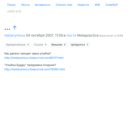
Поиск
Лента
Активность
Cписок тем
Новости
ЖЖ
CodeNLP
v2021.4.13
...
↑
metanymous
04 октября 2007, 11:59
в
посте
Metapractice
(
оригинал в ЖЖ
)
Прикреплённые
Ссылки
Внешние
Цитируется
0
0
2
1
Как далеко заходит ваша улыбка?
http://metanymous.livejournal.com/80117.html
"Улыбка Будды" придумана позднее?
http://metanymous.livejournal.com/79390.html