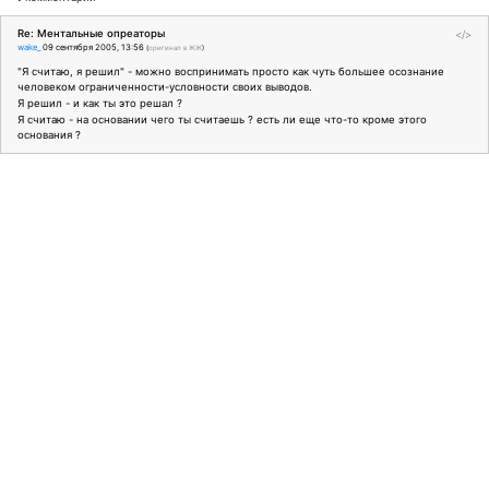
Re: Ментальные опреаторы
</>
wake_
09 сентября 2005, 13:56
(
оригинал в ЖЖ
)
"Я считаю, я решил" - можно воспринимать просто как чуть большее осознание
человеком ограниченности-условности своих выводов.
Я решил - и как ты это решал ?
Я считаю - на основании чего ты считаешь ? есть ли еще что-то кроме этого
основания ?