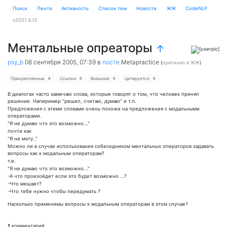
Поиск
Лента
Активность
Cписок тем
Новости
ЖЖ
CodeNLP
v2021.4.13
Ментальные опреаторы
↑
psy_b
08 сентября 2005, 07:39
в
посте
Metapractice
(
оригинал в ЖЖ
)
Прикреплённые
Ссылки
Внешние
Цитируется
0
0
0
0
В диалогах часто замечаю слова, которые говорят о том, что человек принял
решение. Напиример "решил, считаю, думаю" и т.п.
Предложения с этими словами очень похожи на предложения с модальными
операторами.
"Я не думаю что это возможно..."
почти как
"Я не могу.."
Можно ли в случае использования собеседником ментальных операторов задавать
вопросы как к модальным операторам?
т.е.
"Я не думаю что это возможно..."
-А что произойдет если это будет возможно ...?
-Что мешает?
-Что тебе нужно чтобы передумать ?
Насколько применимы вопросы к модальным операторам в этом случае?
1
комментарий