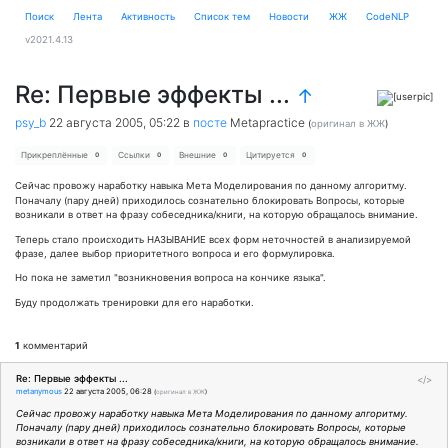
Поиск
Лента
Активность
Cписок тем
Новости
ЖЖ
CodeNLP
v2021.4.13
Re: Первые эффекты ...
↑
psy_b
22 августа 2005, 05:22
в
посте
Metapractice
(
оригинал в ЖЖ
)
Прикреплённые
Ссылки
Внешние
Цитируется
0
0
0
0
Сейчас провожу наработку навыка Мета Моделирования по данному алгоритму.
Поначалу (пару дней) приходилось сознательно блокировать Вопросы, которые
возникали в ответ на фразу собеседника/книги, на которую обращалось внимание.
Теперь стало происходить НАЗЫВАНИЕ всех форм неточностей в анализируемой
фразе, далее выбор приоритетного вопроса и его формулировка.
Но пока не заметил "возникновения вопроса на кончике языка".
Буду продолжать тренировки для его наработки.
1
комментарий
Re: Первые эффекты ...
</>
metanymous
22 августа 2005, 06:28
(
оригинал в ЖЖ
)
Сейчас провожу наработку навыка Мета Моделирования по данному алгоритму.
Поначалу (пару дней) приходилось сознательно блокировать Вопросы, которые
возникали в ответ на фразу собеседника/книги, на которую обращалось внимание.