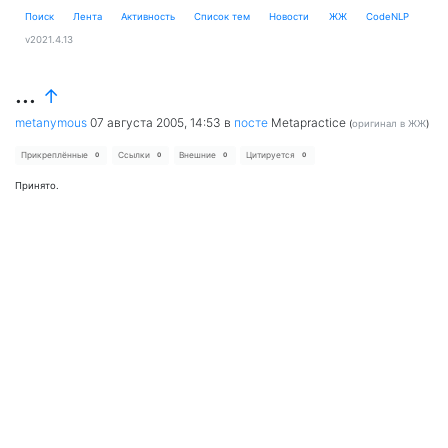
Поиск
Лента
Активность
Cписок тем
Новости
ЖЖ
CodeNLP
v2021.4.13
...
↑
metanymous
07 августа 2005, 14:53
в
посте
Metapractice
(
оригинал в ЖЖ
)
Прикреплённые
Ссылки
Внешние
Цитируется
0
0
0
0
Принято.