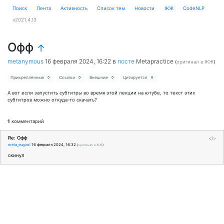
Поиск
Лента
Активность
Cписок тем
Новости
ЖЖ
CodeNLP
v2021.4.13
Офф
↑
metanymous
16 февраля 2024, 16:22
в
посте
Metapractice
(
оригинал в ЖЖ
)
Прикреплённые
Ссылки
Внешние
Цитируется
0
0
0
0
А вот если запустить субтитры во время этой лекции на ютубе, то текст этих
субтитров можно откуда-то скачать?
1
комментарий
Re: Офф
</>
meta_eugzol
16 февраля 2024, 16:32
(
оригинал в ЖЖ
)
скинул