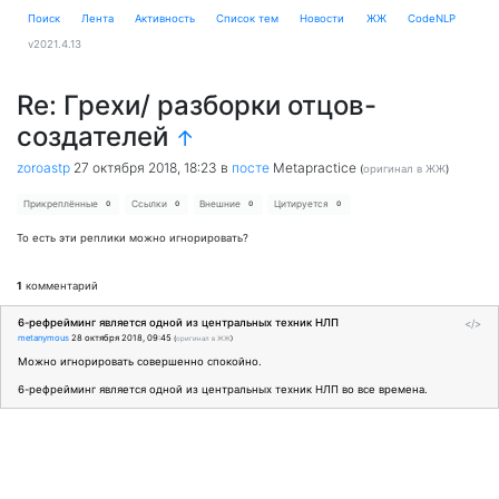
Поиск
Лента
Активность
Cписок тем
Новости
ЖЖ
CodeNLP
v2021.4.13
Re: Грехи/ разборки отцов-
создателей
↑
zoroastp
27 октября 2018, 18:23
в
посте
Metapractice
(
оригинал в ЖЖ
)
Прикреплённые
Ссылки
Внешние
Цитируется
0
0
0
0
То есть эти реплики можно игнорировать?
1
комментарий
6-рефрейминг является одной из центральных техник НЛП
</>
metanymous
28 октября 2018, 09:45
(
оригинал в ЖЖ
)
Можно игнорировать совершенно спокойно.
6-рефрейминг является одной из центральных техник НЛП во все времена.