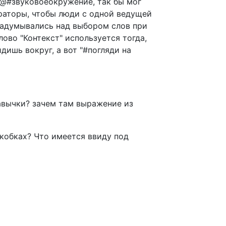
-@#звуковоеокружение, так бы мог
ператоры, чтобы люди с одной ведущей
задумывались над выбором слов при
ово "Контекст" используется тогда,
идишь вокруг, а вот "#погляди на
кавычки? зачем там выражение из
скобках? Что имеется ввиду под