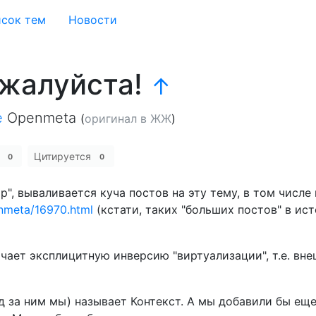
сок тем
Новости
ожалуйста!
↑
е
Openmeta
(
оригинал в ЖЖ
)
е
Цитируется
0
0
", вываливается куча постов на эту тему, в том числе 
nmeta/16970.html
(кстати, таких "больших постов" в ис
ачает эксплицитную инверсию "виртуализации", т.е. вне
д за ним мы) называет Контекст. А мы добавили бы еще