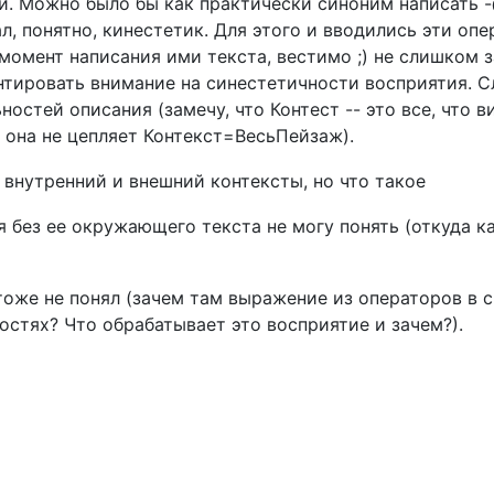
и. Можно было бы как практически синоним написать 
ал, понятно, кинестетик. Для этого и вводились эти о
момент написания ими текста, вестимо ;) не слишком 
нтировать внимание на синестетичности восприятия. Сл
остей описания (замечу, что Контест -- это все, что в
, она не цепляет Контекст=ВесьПейзаж).
 внутренний и внешний контексты, но что такое
я без ее окружающего текста не могу понять (откуда 
тоже не понял (зачем там выражение из операторов в 
остях? Что обрабатывает это восприятие и зачем?).