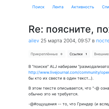
Поиск
Лента
Активность
Cпи
Re: поясните, п
ailev
25 марта 2004, 09:57
в
пост
Прикреплённые
Ссылки
Внешни
0
1
В "поиске" ALJ набираем "размодализатор
http://www.livejournal.com/community/ope
бы кто их свести в один текст...).
В этом тексте описывается, что "-@ озн
обычно это не требуется.
-@#ощущения -- то, что Гриндер (и всле