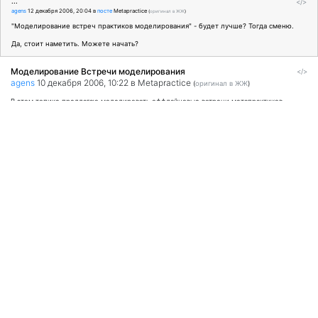
...
</>
agens
12 декабря 2006, 20:04
в
посте
Metapractice
(
оригинал в ЖЖ
)
"Моделирование встреч практиков моделирования" - будет лучше? Тогда сменю.
Да, стоит наметить. Можете начать?
Моделирование Встречи моделирования
</>
agens
10 декабря 2006, 10:22
в Metapractice
(
оригинал в ЖЖ
)
В этом топике предлагаю моделировать оффлайновые встречи метапрактиков.
...
</>
agens
31 июля 2006, 15:46
в
посте
Metapractice
(
оригинал в ЖЖ
)
Ты занимаешься практикой тайцзы просто для освоение навыка? Или ты
моделируешь тайцзы?
Что есть модель тайцзы? Что такого умеет моделист тцц, но не умеет обычный
практик тцц ?
Наоборот - есть ли что-то, что умеет практик, но не умеет моделист?
Можно ли быть моделистом тцц, но не быть практиком?
Re: по свежим следам
</>
agens
28 июля 2006, 15:32
в
посте
Metapractice
(
оригинал в ЖЖ
)
Да, это понятно. Уточню только, что означает «лишние напряженности». «Лишние»
- те, при устранении которых стойка начинает ощущаться как комфортная и
удобная?
Уточнение от тренера: любая "напряжённость" - лишняя. Нужно достигать "лёгкой