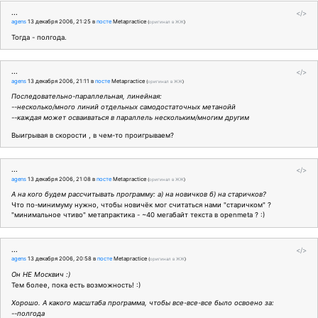
...
</>
agens
13 декабря 2006, 21:25
в
посте
Metapractice
(
оригинал в ЖЖ
)
Тогда - полгода.
...
</>
agens
13 декабря 2006, 21:11
в
посте
Metapractice
(
оригинал в ЖЖ
)
Последовательно-параллельная, линейная:
--несколько/много линий отдельных самодостаточных метанойй
--каждая может осваиваться в параллель нескольким/многим другим
Выигрывая в скорости , в чем-то проигрываем?
...
</>
agens
13 декабря 2006, 21:08
в
посте
Metapractice
(
оригинал в ЖЖ
)
А на кого будем рассчитывать программу: а) на новичков б) на старичков?
Что по-минимуму нужно, чтобы новичёк мог считаться нами "старичком" ?
"минимальное чтиво" метапрактика - ~40 мегабайт текста в openmeta ? :)
...
</>
agens
13 декабря 2006, 20:58
в
посте
Metapractice
(
оригинал в ЖЖ
)
Он НЕ Москвич :)
Тем более, пока есть возможность! :)
Хорошо. А какого масштаба программа, чтобы все-все-все было освоено за:
--полгода