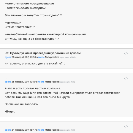
--гипнотическим пресуппозициям
--гипнотическим сценариям
Это вложено в тему "милтон-модель" ?
--декодеру
В теме "состояния" ?
--невербальной компоненте языкоидной коммуникации
В "-MLC, как одна из базовых идей." ?
Re: Суммируя опыт проведения упражнений вдвоем:
</>
agens
26 января 2007, 10:56
в
посте
Metapractice
(
оригинал в ЖЖ
)
интересно, это можно делать в скайпе? :)
...
</>
agens
25 января 2007, 13:19
в
посте
Metapractice
(
оригинал в ЖЖ
)
А это и есть простая честная крутизна.
Вот если бы 6шр (или его элементы) начали бы проявляться в терапевтической
работе той женщины, вот это было бы круто.
Поспешай не торопясь.
-Якоря.
...
</>
agens
24 января 2007, 16:47
в
посте
Metapractice
(
оригинал в ЖЖ
)