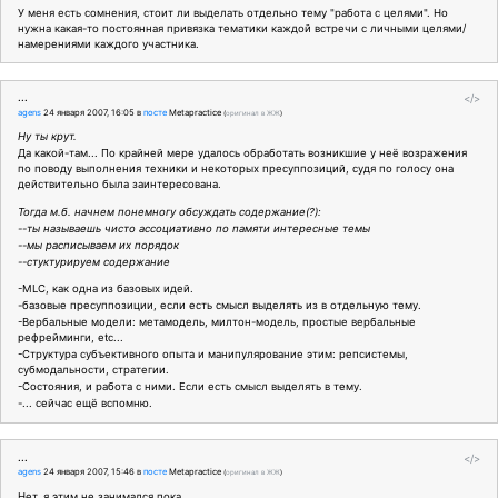
У меня есть сомнения, стоит ли выделать отдельно тему "работа с целями". Но
нужна какая-то постоянная привязка тематики каждой встречи с личными целями/
намерениями каждого участника.
...
</>
agens
24 января 2007, 16:05
в
посте
Metapractice
(
оригинал в ЖЖ
)
Ну ты крут.
Да какой-там... По крайней мере удалось обработать возникшие у неё возражения
по поводу выполнения техники и некоторых пресуппозиций, судя по голосу она
действительно была заинтересована.
Тогда м.б. начнем понемногу обсуждать содержание(?):
--ты называешь чисто ассоциативно по памяти интересные темы
--мы расписываем их порядок
--стуктурируем содержание
-MLC, как одна из базовых идей.
-базовые пресуппозиции, если есть смысл выделять из в отдельную тему.
-Вербальные модели: метамодель, милтон-модель, простые вербальные
рефрейминги, etc...
-Структура субъективного опыта и манипулярование этим: репсистемы,
субмодальности, стратегии.
-Состояния, и работа с ними. Если есть смысл выделять в тему.
-... сейчас ещё вспомню.
...
</>
agens
24 января 2007, 15:46
в
посте
Metapractice
(
оригинал в ЖЖ
)
Нет, я этим не занимался пока.