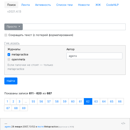
Поиск
Лента
Активность
Cписок тем
Новости
ЖЖ
CodeNLP
v2021.4.13
Просто
Сокращать текст (с потерей форматирования)
Где искать
Журналы
Автор
metapractice
openmeta
Если галочки не стоят — только
metapractice
Найти
Показаны записи
611 - 620
из
687
1
2
3
…
55
56
57
58
59
60
61
62
63
64
65
66
67
68
69
...
</>
agens
28 января 2007, 13:52
в
посте
Metapractice
(
оригинал в ЖЖ
)