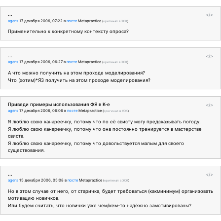
...
</>
agens
17 декабря 2006, 07:22
в
посте
Metapractice
(
оригинал в ЖЖ
)
Применительно к конкретному контексту опроса?
...
</>
agens
17 декабря 2006, 06:27
в
посте
Metapractice
(
оригинал в ЖЖ
)
А что можно получить на этом проходе моделирования?
Что (хотим)*ЯЗ получить на этом проходе моделирования?
Приведи примеры использования ФЯ в К-е
</>
agens
17 декабря 2006, 06:06
в
посте
Metapractice
(
оригинал в ЖЖ
)
Я люблю свою канареечку, потому что по её свисту могу предсказывать погоду.
Я люблю свою канареечку, потому что она постоянно тренируется в мастерстве
свиста.
Я люблю свою канареечку, потому что довольствуется малым для своего
существования.
...
</>
agens
15 декабря 2006, 05:08
в
посте
Metapractice
(
оригинал в ЖЖ
)
Но в этом случае от него, от старичка, будет требоваться (какминимум) организовать
мотивацию новичков.
Или будем считать, что новички уже чем/кем-то надёжно замотивированы?