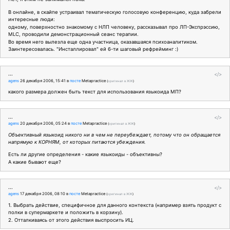
В онлайне, в скайпе устраивал тематическую голосовую конференцию, куда забрели
интересные люди:
одному, поверхностно знакомому с НЛП человеку, рассказывал про ЛП-Экспрэссию,
MLC, проводили демонстрационный сеанс терапии.
Во время него вылезла еще одна участница, оказавшаяся психоаналитиком.
Заинтересовалась. "Инсталлировал" ей 6-ти шаговый рефрейминг :)
...
</>
agens
26 декабря 2006, 15:41
в
посте
Metapractice
(
оригинал в ЖЖ
)
какого размера должен быть текст для использования языкоида МП?
...
</>
agens
20 декабря 2006, 05:24
в
посте
Metapractice
(
оригинал в ЖЖ
)
Объективный языкоид никого ни в чем не переубеждает, потому что он обращается
напрямую к КОРНЯМ, от которых питаются убеждения.
Есть ли другие определения - какие языкоиды - объективны?
А какие бывают еще?
...
</>
agens
17 декабря 2006, 08:10
в
посте
Metapractice
(
оригинал в ЖЖ
)
1. Выбрать действие, специфичное для данного контекста (например взять продукт с
полки в супермаркете и положить в корзину).
2. Отталкиваясь от этого действия выспросить ИЦ.