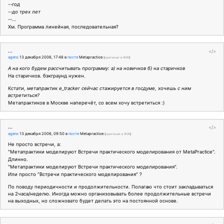
--год
--до трех лет
--...
Хм. Программа линейная, последовательная?
...
</>
agens
13 декабря 2006, 17:48
в
посте
Metapractice
(
оригинал в ЖЖ
)
А на кого будем рассчитывать программу: а) на новичков б) на старичков
На старичков. бэкграунд нужен.
Кстати, метапрактик e_tracker сейчас стажируется в госдуме, хочешь с ним
встретиться?
Метапрактиков в Москве наперечёт, со всем хочу встретиться :)
...
</>
agens
13 декабря 2006, 09:50
в
посте
Metapractice
(
оригинал в ЖЖ
)
Не просто встречи, а:
"Метапрактики моделируют Встречи практического моделирования от MetaPractice".
Длинно.
"Метапрактики моделируют Встречи практического моделирования".
Или просто "Встречи практического моделирования" ?
По поводу периодичности и продолжительности. Полагаю что стоит закладываться
на 2часа/неделю. Иногда можно организовывать более продолжительные встречи
на выходных, но сложновато будет делать это на постоянной основе.