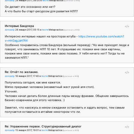
zoroastp
26 января 2017, 06:05
в
посте
Metapractice
(
оригинал в ЖЖ
)
Он делает это осознанно или нет?
А что было бы старт-ресурсом для развития НЛП?
Интервью Бандлера
</>
zoroastp
26 января 2017, 05:15
в
посте
Metapractice
(
оригинал в ЖЖ
)
Интересно интервью нашел на просторах ютуба -
https://www.youtube.com/watch?
v=mhGagJaH744
Особенно понравились слова Бэндлера (вольный перевод) :"Ко мне приходят люди и
говорят, что занимаюсь НЛП 10 лет. Я спрашиваю их: покажи мне свои картины,
покажи мне свои книги, покажи мне свою поэзию. У тебя ничего нет? Тогда ты не
занимался НЛП."
Re: Отчёт по желанию.
</>
zoroastp
16 января 2017, 17:40
в
посте
Metapractice
(
оригинал в ЖЖ
)
Получилось сегодня, как мне кажется.
Мягко прерывал человека (незаметный жест рукой аля стоп).
Уточнял.
Человек начал делать более длинные паузы между фразами. Общение завершилось
бизнес-озарением для этого человека. :)
Заметил, что нахожусь в неком ожидании остановить и задать вопрос, тем самым
получается оставаться в аптайме некотором что ли.
Re: Упражнение первое. Структурированный диалог
</>
zoroastp
15 января 2017, 19:01
в
посте
Metapractice
(
оригинал в ЖЖ
)