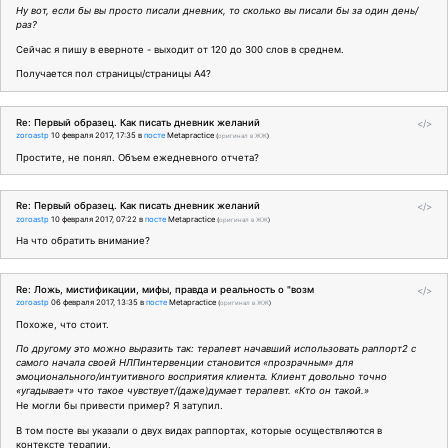
Ну вот, если бы вы просто писали дневник, то сколько вы писали бы за один день/
раз?
Сейчас я пишу в еверноте - выходит от 120 до 300 слов в среднем.
Получается пол страницы/страницы А4?
Re: Первый образец. Как писать дневник желаний
</>
zoroastp
10 февраля 2017, 17:35
в
посте
Metapractice
(
оригинал в ЖЖ
)
Простите, не понял. Объем ежедневного отчета?
Re: Первый образец. Как писать дневник желаний
</>
zoroastp
10 февраля 2017, 07:22
в
посте
Metapractice
(
оригинал в ЖЖ
)
На что обратить внимание?
Re: Ложь, мистификации, мифы, правда и реальность о "возм
</>
zoroastp
06 февраля 2017, 13:35
в
посте
Metapractice
(
оригинал в ЖЖ
)
Похоже, что стоит.
По другому это можно выразить так: терапевт начавший использовать раппорт2 с
самого начала своей НЛПинтервенции становится «прозрачным» для
эмоционального/интуитивного восприятия клиента. Клиент довольно точно
«угадывает» что такое чувствует/(даже)думает терапевт. «Кто он такой.»
Не могли бы привести пример? Я затупил.
В том посте вы указали о двух видах раппортах, которые осуществляются в
контексте терапии.