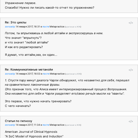
Упражнение первое.
Спасибо! Нужно ли писать какой-то отчет по упражнению?
Re: Это циклы
</>
zoroastp
14 января 2017, 16:31
в
посте
Metapractice
(
оригинал в ЖЖ
)
Потом, ты впрыгиваешь в любой аптайм и экспрессируешь в нем.
Что значит "впрыгнуть"?
и что значит "любой аптайм"
И как его редактировать?
Я думал, что аптайм,эээ, он один...
Re: Коммуникативные метанойи
</>
zoroastp
14 января 2017, 16:03
в
посте
Metapractice
(
оригинал в ЖЖ
)
1. Спустя пару минут диалога Чарли обнаружил, что незаметно для себя, перешел
на сравнительно лаконичные фразы.
(Это признак того, что Алиса имеет интериоризированный процесс Вопрошания.
Она незаметно для себя и Чарли разделяет его/свою речь/и мысли на "кванты".
Это первое, что нужно начать тренировать?
С чего начинать?
Статья по гипнозу
</>
zoroastp
14 января 2017, 11:34
в
посте
Metapractice
(
оригинал в ЖЖ
)
American Journal of Clinical Hypnosis
"A SoC Model of Hypnosis and Induction"