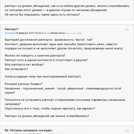
раппорт на уровне убеждений, как и на любом другом уровне, можно откалибровать
по сигналам этого уровня — в данном случае по сигналам убеждений.
Не могли бы подсказать, какие здесь есть сигналы?
Раппорт?
</>
zoroastp
05 февраля 2017, 16:43
в
посте
Metapractice
(
оригинал в ЖЖ
)
Критерий достижения раппорта - возможность "вести", так?
Контекст: девушка выполняет одни мои просьбы (приготовить ужин, навести
порядок на полках) и не выполняет другие (почитать, предлагаемую мной книгу).
Можно ли говорить о наличии раппорта?
Раппорт есть в одном контексте и отсутствует в другом?
Или раппорта нет вообще?
Как установить?
(пока штудирую тему про многоуровневый раппорт)
Ролевой раппорт бывает?
Начальник - подчиненный, умный - тупой, уверенный - сомневающицся из этой
серии?
Получится ли установить раппорт отзеркаливая голосовые параметры начальника,
например?
Подтолкнуть его к тому, чтобы поднял зарплату, как вариант?
Раппорт на уровне убеждений как можно откалибровать?
Re: Ритуалы заговоров «на воде».
</>