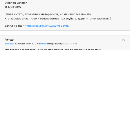
Stephen Lankton
11 April 2015
Начал читать, показалась интересной, но не смог все понять.
Кто хорошо знает язык - ознакомьтесь пожалуйста, вдруг что-то там есть :)
Залил на ЯД -
https://yadi.sk/i/zF0ZOwW538vjh7
Ритуал
</>
zoroastp
13 января 2017, 13:34
в
посте
Metapractice
(
оригинал в ЖЖ
)
Требуется разработать ритуал продуктивного проведения выходных.
Если есть желание, эту тему можно раскрыть в обсуждении в одной из наших
постоянных тем.
Есть! Такое желание есть! :)
Re: Языкоиды: устные, письменные, поведенческие
</>
zoroastp
12 января 2017, 12:21
в
посте
Metapractice
(
оригинал в ЖЖ
)
Умение демонстрировать разный диапазон эмоций с помощью голоса/мимики/
движений?
Вроде как все ОК.
Не мастер перевоплощения, но рассказать о чем-то так чтобы человек загрустил
или порадовался, или задумался, или рассмеялся могу.
Re: Языкоиды: устные, письменные, поведенческие
</>
zoroastp
12 января 2017, 11:07
в
посте
Metapractice
(
оригинал в ЖЖ
)