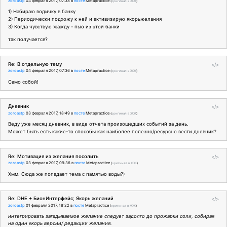
zoroastp
04 февраля 2017, 07:38
в
посте
Metapractice
(
оригинал в ЖЖ
)
1) Набираю водичку в банку
2) Периодически подхожу к ней и активизирую якорьжелания
3) Когда чувствую жажду - пью из этой банки
так получается?
Re: В отдельную тему
</>
zoroastp
04 февраля 2017, 07:36
в
посте
Metapractice
(
оригинал в ЖЖ
)
Само собой!
Дневник
</>
zoroastp
03 февраля 2017, 18:49
в
посте
Metapractice
(
оригинал в ЖЖ
)
Веду уже месяц дневник, в виде отчета произошедших событий за день.
Может быть есть какие-то способы как наиболее полезно/ресурсно вести дневник?
Re: Мотивация из желания посолить
</>
zoroastp
03 февраля 2017, 09:36
в
посте
Metapractice
(
оригинал в ЖЖ
)
Хмм. Сюда же попадает тема с памятью воды?)
Re: DHE + БионИнтерфейс; Якорь желаний
</>
zoroastp
01 февраля 2017, 18:22
в
посте
Metapractice
(
оригинал в ЖЖ
)
интегрировать загадываемое желание следует задолго до прожарки соли, собирая
на один якорь версии/ редакции желания.