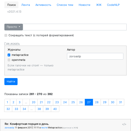
Поиск
Лента
Активность
Cписок тем
Новости
ЖЖ
CodeNLP
v2021.4.13
Просто
Сокращать текст (с потерей форматирования)
Где искать
Журналы
Автор
metapractice
openmeta
Если галочки не стоят — только
metapractice
Найти
Показаны записи
261 - 270
из
392
1
2
3
…
20
21
22
23
24
25
26
27
28
29
30
31
32
33
34
…
38
39
40
Re: Комфортная порция в день.
</>
zoroastp
11 февраля 2017, 11:11
в
посте
Metapractice
(
оригинал в ЖЖ
)