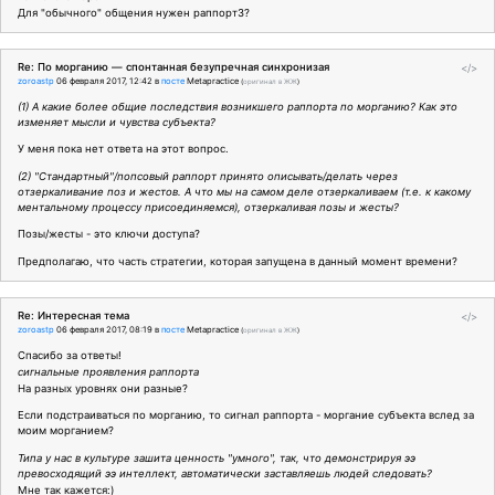
Для "обычного" общения нужен раппорт3?
Re: По морганию — спонтанная безупречная синхронизая
</>
zoroastp
06 февраля 2017, 12:42
в
посте
Metapractice
(
оригинал в ЖЖ
)
(1) А какие более общие последствия возникшего раппорта по морганию? Как это
изменяет мысли и чувства субъекта?
У меня пока нет ответа на этот вопрос.
(2) "Стандартный"/попсовый раппорт принято описывать/делать через
отзеркаливание поз и жестов. А что мы на самом деле отзеркаливаем (т.е. к какому
ментальному процессу присоединяемся), отзеркаливая позы и жесты?
Позы/жесты - это ключи доступа?
Предполагаю, что часть стратегии, которая запущена в данный момент времени?
Re: Интересная тема
</>
zoroastp
06 февраля 2017, 08:19
в
посте
Metapractice
(
оригинал в ЖЖ
)
Спасибо за ответы!
сигнальные проявления раппорта
На разных уровнях они разные?
Если подстраиваться по морганию, то сигнал раппорта - моргание субъекта вслед за
моим морганием?
Типа у нас в культуре зашита ценность "умного", так, что демонстрируя ээ
превосходящий ээ интеллект, автоматически заставляешь людей следовать?
Мне так кажется:)