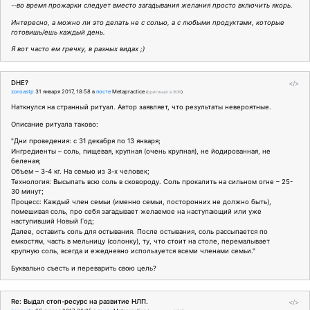
--во время прожарки следует вместо загадывания желания просто включить якорь.
Интересно, а можно ли это делать не с солью, а с любыми продуктами, которые
готовишь/ешь каждый день.
Я вот часто ем гречку, в разных видах ;)
DHE?
</>
zoroastp
31 января 2017, 18:58
в
посте
Metapractice
(
оригинал в ЖЖ
)
Наткнулся на странный ритуал. Автор заявляет, что результаты невероятные.
Описание ритуала таково:
"Дни проведения: с 31 декабря по 13 января;
Ингредиенты – соль, пищевая, крупная (очень крупная), не йодированная, не
беленая;
Объем – 3-4 кг. На семью из 3-х человек;
Технология: Высыпать всю соль в сковороду. Соль прокалить на сильном огне – 25-
30 минут;
Процесс: Каждый член семьи (именно семьи, посторонних не должно быть),
помешивая соль, про себя загадывает желаемое на наступающий или уже
наступивший Новый Год;
Далее, оставить соль для остывания. После остывания, соль рассыпается по
емкостям, часть в мельницу (солонку), ту, что стоит на столе, перемалывает
крупную соль, всегда и ежедневно используется всеми членами семьи."
Буквально съесть и переварить свою цель?
Re: Выдал стоп-ресурс на развитие НЛП.
</>