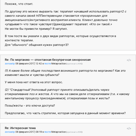
Похоже, что стоит.
По другому это можно выразить так: терапевт начавший использовать раппорт2 с
самого начала своей НЛПинтервенции становится «прозрачным» для
эмоционального/интуитивного восприятия клиента. Клиент довольно точно
«угадывает» что такое чувствует/(даже)думает терапевт. «Кто он такой.»
Не могли бы привести пример? Я затупил.
В том посте вы указали о двух видах раппортах, которые осуществляются в
контексте терапии.
Для "обычного" общения нужен раппорт3?
Re: По морганию — спонтанная безупречная синхронизая
</>
zoroastp
06 февраля 2017, 12:42
в
посте
Metapractice
(
оригинал в ЖЖ
)
(1) А какие более общие последствия возникшего раппорта по морганию? Как это
изменяет мысли и чувства субъекта?
У меня пока нет ответа на этот вопрос.
(2) "Стандартный"/попсовый раппорт принято описывать/делать через
отзеркаливание поз и жестов. А что мы на самом деле отзеркаливаем (т.е. к какому
ментальному процессу присоединяемся), отзеркаливая позы и жесты?
Позы/жесты - это ключи доступа?
Предполагаю, что часть стратегии, которая запущена в данный момент времени?
Re: Интересная тема
</>
zoroastp
06 февраля 2017, 08:19
в
посте
Metapractice
(
оригинал в ЖЖ
)