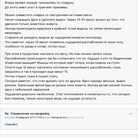
Вчера провел первую тренировку по повдыху.
До этого имел опыт в практике пранаямы.
Решил совместить повдых со смотрением на пламя свечи.
Начал сокращать вдох и удлинять выдох. Через 15-20 минут дошел до того, что
двигался только живот/низ живота.
Иногда происходила задержка в крайней точке выдоха, но затем происходил
микровдох.
Старался не доводить выдохи до ощущения нехватки кислорода.
Что заметил: через 15 минут появилось ощущения расслабления по всем телу,
особенно по рукам и ногам, потом лицо.
При этом я продолжал смотреть на свечу. Из глаз начали капать слезы.
Расслабление происходило как бы ступенчато что ли. Ощущал я это по бедренным/
ягодичным мышцам? Мышцы на которые идет опора, когда сидишь на стуле.
Спустя еще 10 минут наступило состояние сильнейшего расслабления, глаза
закрылись и так я просидел еще минут 15.
Потом открыл глаза и пошел спать.
Сегодня заметил, что стал дышать чуть по другом. Вдох гораздо меньше, выдох
длинее. Маленькая амплитуда на уровне низа живота. Иногда делаю резкий полных
вдох с небольшой задержкой.
Ощущения довольно необычные. Стал поспокойнее и несмотря на то, что сегодня
был переезд, таскал некоторые вещи, не ощущаю усталости.
Re: Упражнение на канарейку
</>
zoroastp
20 февраля 2017, 17:00
в
посте
Metapractice
(
оригинал в ЖЖ
)
спасибо!