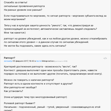
Спасибо за ответы!
сигнальные проявления раппорта
На разных уровнях они разные?
Если подстраиваться по морганию, то сигнал раппорта - моргание субъекта вслед за
моим морганием?
Типа у нас в культуре зашита ценность "умного", так, что демонстрируя ээ
превосходящий ээ интеллект, автоматически заставляешь людей следовать?
Мне так кажется:)
раппорт на уровне убеждений, как и на любом другом уровне, можно откалибровать
по сигналам этого уровня — в данном случае по сигналам убеждений.
Не могли бы подсказать, какие здесь есть сигналы?
Раппорт?
</>
zoroastp
05 февраля 2017, 16:43
в
посте
Metapractice
(
оригинал в ЖЖ
)
Критерий достижения раппорта - возможность "вести", так?
Контекст: девушка выполняет одни мои просьбы (приготовить ужин, навести
порядок на полках) и не выполняет другие (почитать, предлагаемую мной книгу).
Можно ли говорить о наличии раппорта?
Раппорт есть в одном контексте и отсутствует в другом?
Или раппорта нет вообще?
Как установить?
(пока штудирую тему про многоуровневый раппорт)
Ролевой раппорт бывает?
Начальник - подчиненный, умный - тупой, уверенный - сомневающицся из этой
серии?