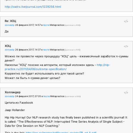
http://vadro.livejournal.com/1229256.html
Re: ХОЦ
</>
zoroastp
26 февраля 2017, 14:57
в
посте
Metapractice
(
оригинал в ЖЖ
)
Да
ХОЦ
</>
zoroastp
26 февраля 2017, 14:37
в
посте
Metapractice
(
оригинал в ЖЖ
)
Можно ли провести через процедуру "ХОЦ" цель - ежемесячный заработок n-суммы
денег?
Наскольк "ХОЦ" похоже на алгоритм, который изложен здесь -
http://nlp-
practice.ru/2011/04/06/outcome-specification/
Корректно ли будет использовать его для такой цели?
Может ли быть n-сумма денег целью?
Холландер
</>
zoroastp
24 февраля 2017, 07:35
в
посте
Metapractice
(
оригинал в ЖЖ
)
Цитата из Facebook
Jaap Hollander
Hip Hip Hurray! Our NLP research study has finally been published in a scientific journal! It
is called: “The Effectiveness of NLP: Interrupted Time Series Analysis of Single Subject -
Data for One Session on NLP Coaching.”
This is the link:
http://jep.ro/images/pdf/cuprins_reviste/76_art_5.pdf