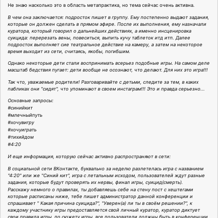
Не знаю насколько это в область метапрактика, но тема сейчас очень активна.
В чем она заключается: подросток пишет в группу. Ему постепенно выдают задания,
которые он должен сделать в прямом эфире. После их выполнения, ему назначали
куратора, который говорил о дальнейших действиях, а именно инсценировка
суицида: перерезать вены, повеситься, выпить кучу таблеток итд итп. Далее
подросток выполняет сие театральное действие на камеру, а затем на некоторое
время выходит из сети, считаясь, якобы, погибшим.
Однако некоторые дети стали воспринимать всерьез подобные игры. На самом деле
масштаб бедствия пугает: дети вообще не осознают, что делают. Для них это игра!!!
Так что, уважаемые родители! Разговаривайте с детьми, следите за тем, в каких
пабликах они "сидят", что упоминают в своем инстаграм!!! Это и правда серьезно...
Основные запросы:
#синийкит
#млечныйпуть
#хочувигру
#хочуиграть
#тихийдом
#4:20
И еще информация, которую сейчас активно распространяют в сети:
В социальной сети ВКонтакте, буквально за неделю разлетелась игра с названием
"4:20" или же "Синий кит", игра с летальным исходом, пользователей ждут разные
задания, которые будут проверять их нервы, финал игры, суицид(смерть).
Расскажу немного о правилах, ты добавляешь себе на стену пост с хештегами
которые расписаны ниже, тебе пишет администратор данной конференции и
спрашивает " Какая причина суицида?", "Уверен(а) ли ты в своём решении?", к
каждому участнику игры предоставляется свой личный куратор, куратор диктует
свои правила игры, по сюжету игры, все пользователи должны быть в конференции