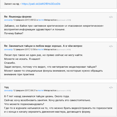
Залил на яд -
https://yadi.sk/i/aW2fBYsi3DzzDb
Re: Языкоиды форевэ
</>
zoroastp
13 февраля 2017, 09:52
в
посте
Metapractice
(
оригинал в ЖЖ
)
Забавно, но байки про «активное критическое» и «пассивное некритическое»
восприятия информации здравствуют и поныне.
Почему байки?
Re: Заниматься тайцзи в любом виде хорошо. А в чём вопрос
</>
zoroastp
12 февраля 2017, 12:56
в
посте
Metapractice
(
оригинал в ЖЖ
)
Писал про такое не один раз, но прямо сейчас не могу найти.
Можете не искать. Я нашел!
Спасибо.
Задал вопрос, потому что видел, что метапрактик моделировал тайцзи?
Может какие-то специальные фокусы внимания, на которые нужно обращать
внимание при практике
тцц
</>
zoroastp
12 февраля 2017, 08:21
в
посте
Metapractice
(
оригинал в ЖЖ
)
6-7 лет назад занимался тайцзи цюань. Около года.
Сейчас хочу возобновить занятия. Хочу делать это самостоятельно.
Что можете порекомендовать?
Где-то в журнале натыкался на то, что можно брать видео/отражать по горизонтали
и с конца к началу зеркалить движения мастера, делающего форму.