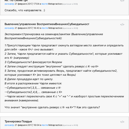
Re: По схеме ЦИ
</>
zoroastp
21 февраля 2017, 17:04
в
посте
Metapractice
(
оригинал в ЖЖ
)
Спасибо, что направляете. :)
Вывление/управление ВосприятиемВнешнихСубмодальност
</>
zoroastp
21 февраля 2017, 16:43
в
посте
Metapractice
(
оригинал в ЖЖ
)
Эксперимент/тренировка на семинаре/занятии (Вывление/управление
ВосприятиемВнешнихСубмодальностей):
1 Присутствующим Чарли предлагают окинуть взглядом место занятия и определить
для себя - какое К+/- оно вызывает.
2 Затем, Чарли предлагается найти и указать Субмодальности1, которые усиливают
его К- (например)
3 Субмодальности1 фиксируются Якорем
4 Затем следует инструкция "внутренне" сделать реверс с К- на К+
5 Затем, продолжая активизировать Якорь, предлагают найти субмодальности2,
которые усиливают К+ (их тоже цепляют на Якорь)
6 Далее процедура идет по циклу.
В итоге в распоряжении Чарли имеются:
--Субмодальности1,3,5,... связанные с К-
--Субмодальности2,4,6,... связанные с К+
--Чарли может переключать свое К с "+" на "-" и наоборот простым переключением
внимания (намерением).
Что значит "внутренне сделать реверс с К- на К+"? Как это сделать?
Тренировка Повдых
</>
zoroastp
21 февраля 2017, 16:04
в
посте
Metapractice
(
оригинал в ЖЖ
)