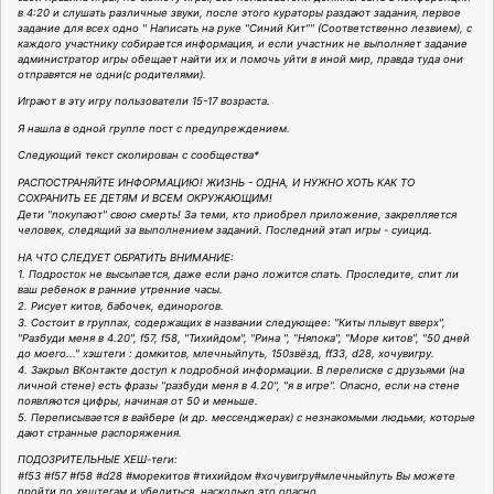
в 4:20 и слушать различные звуки, после этого кураторы раздают задания, первое
задание для всех одно " Написать на руке "Синий Кит"" (Соответственно лезвием), с
каждого участнику собирается информация, и если участник не выполняет задание
администратор игры обещает найти их и помочь уйти в иной мир, правда туда они
отправятся не одни(с родителями).
Играют в эту игру пользователи 15-17 возраста.
Я нашла в одной группе пост с предупреждением.
Следующий текст скопирован с сообщества*
РАСПОСТРАНЯЙТЕ ИНФОРМАЦИЮ! ЖИЗНЬ - ОДНА, И НУЖНО ХОТЬ КАК ТО
СОХРАНИТЬ ЕЕ ДЕТЯМ И ВСЕМ ОКРУЖАЮЩИМ!
Дети "покупают" свою смерть! За теми, кто приобрел приложение, закрепляется
человек, следящий за выполнением заданий. Последний этап игры - суицид.
НА ЧТО СЛЕДУЕТ ОБРАТИТЬ ВНИМАНИЕ:
1. Подросток не высыпается, даже если рано ложится спать. Проследите, спит ли
ваш ребенок в ранние утренние часы.
2. Рисует китов, бабочек, единорогов.
3. Состоит в группах, содержащих в названии следующее: "Киты плывут вверх",
"Разбуди меня в 4.20", f57, f58, "Тихийдом", "Рина ", "Няпока", "Море китов", "50 дней
до моего..." хэштеги : домкитов, млечныйпуть, 150звёзд, ff33, d28, хочувигру.
4. Закрыл ВКонтакте доступ к подробной информации. В переписке с друзьями (на
личной стене) есть фразы "разбуди меня в 4.20", "я в игре". Опасно, если на стене
появляются цифры, начиная от 50 и меньше.
5. Переписывается в вайбере (и др. мессенджерах) с незнакомыми людьми, которые
дают странные распоряжения.
ПОДОЗРИТЕЛЬНЫЕ ХЕШ-теги:
#f53 #f57 #f58 #d28 #морекитов #тихийдом #хочувигру#млечныйпуть Вы можете
пройти по хештегам и убедиться, насколько это опасно.