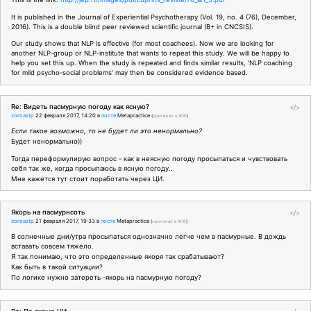
It is published in the Journal of Experiential Psychotherapy (Vol. 19, no. 4 (76), December,
2016). This is a double blind peer reviewed scientific journal (B+ in CNCSIS).
Our study shows that NLP is effective (for most coachees). Now we are looking for
another NLP-group or NLP-institute that wants to repeat this study. We will be happy to
help you set this up. When the study is repeated and finds similar results, ‘NLP coaching
for mild psycho-social problems’ may then be considered evidence based.
Re: Видеть пасмурную погоду как ясную?
</>
zoroastp
22 февраля 2017, 14:20
в
посте
Metapractice
(
оригинал в ЖЖ
)
Если такое возможно, то не будет ли это ненормально?
Будет ненормально))
Тогда переформулирую вопрос - как в неясную погоду просыпаться и чувствовать
себя так же, когда просыпаюсь в ясную погоду..
Мне кажется тут стоит поработать через ЦИ.
Якорь на пасмурнсоть
</>
zoroastp
21 февраля 2017, 19:33
в
посте
Metapractice
(
оригинал в ЖЖ
)
В солнечные дни/утра просыпаться однозначно легче чем в пасмурные. В дождь
вставать совсем тяжело.
Я так понимаю, что это определенные якоря так срабатывают?
Как быть в такой ситуации?
По логике нужно затереть -якорь на пасмурную погоду?