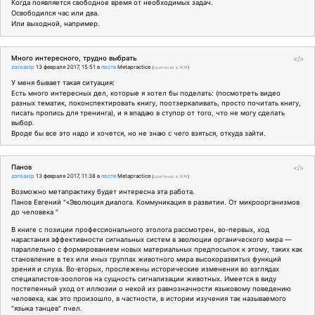
Когда появляется свободное время от необходимых задач.
Освободился час или два.
Или выходной, например.
Много интересного, трудно выбрать
</>
zoroastp
13 февраля 2017, 15:51
в
посте
Metapractice
(
оригинал в ЖЖ
)
У меня бывает такая ситуация:
Есть много интересных дел, которые я хотел бы поделать: (посмотреть видео
разных тематик, поконспектировать книгу, поотзеркаливать, просто почитать книгу,
писать пропись для тренинга), и я впадаю в ступор от того, что не могу сделать
выбор.
Вроде бы все это надо и хочется, но не знаю с чего взяться, откуда зайти.
Панов
</>
zoroastp
13 февраля 2017, 11:38
в
посте
Metapractice
(
оригинал в ЖЖ
)
Возможно метапрактику будет интересна эта работа.
Панов Евгений "«Эволюция диалога. Коммуникация в развитии. От микроорганизмов
до человека "
В книге с позиции профессионального этолога рассмотрен, во-первых, ход
нарастания эффективности сигнальных систем в эволюции органического мира —
параллельно с формированием новых материальных предпосылок к этому, таких как
становление в тех или иных группах животного мира высокоразвитых функций
зрения и слуха. Во-вторых, прослежены исторические изменения во взглядах
специалистов-зоологов на сущность сигнализации животных. Имеется в виду
постепенный уход от иллюзии о некой их равнозначности языковому поведению
человека, как это произошло, в частности, в истории изучения так называемого
"языка танцев" пчел.