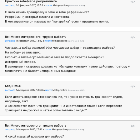
Практика тебе/себе рефрейминга
</>
zoroastp
20 февраля 2017, 16:52
в
посте
Metapractice
(
оригинал в ЖЖ
)
С чего начать тренировку в себе и тебе рефрейминге?
Рефрейминг, который смысла и контекста.
В метапрактике он называется "канарейка", если я правильно понял.
Re: Много интересного, трудно выбрать
</>
zoroastp
15 февраля 2017, 13:12
в
посте
Metapractice
(
оригинал в ЖЖ
)
Час-два на выбор занятия? Или час-два на выбор + реализацию выбора?
На выбор+ реализацию.
Сколько в вашем субъективном зачёте продолжается выходной?
интересный вопрос.
В выходные я стараюсь сделать хотябы одно конструктивное действие, поэтому у
меня почти не бывает испорченных выходных.
Код и язык
</>
zoroastp
14 февраля 2017, 18:26
в
посте
Metapractice
(
оригинал в ЖЖ
)
Если делать кодовое отзеркаливание, то нужно составить транскрипт видео,
например, так?
А как скажется факт, что транкрипт - на иностранном языке? Если перевести
транскрипт на русский и затем сопоставлять с видео?
Re: Много интересного, трудно выбрать
</>
zoroastp
14 февраля 2017, 17:41
в
посте
Metapractice
(
оригинал в ЖЖ
)
А какой масштаб времени для выбора?