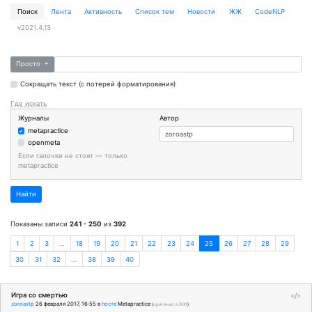
Поиск
Лента
Активность
Cписок тем
Новости
ЖЖ
CodeNLP
v2021.4.13
Просто
Сокращать текст (с потерей форматирования)
Где искать
Журналы
Автор
metapractice
openmeta
Если галочки не стоят — только
metapractice
Найти
Показаны записи
241 - 250
из
392
1
2
3
…
18
19
20
21
22
23
24
25
26
27
28
29
30
31
32
…
38
39
40
Игра со смертью
</>
zoroastp
26 февраля 2017, 16:55
в
посте
Metapractice
(
оригинал в ЖЖ
)