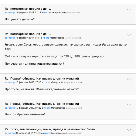
Re: Комфортная порция в день.
</>
zoroastp
11 февраля 2017, 13:15
в
посте
Metapractice
(
оригинал в ЖЖ
)
Что делать дальше?
Re: Комфортная порция в день.
</>
zoroastp
11 февраля 2017, 11:11
в
посте
Metapractice
(
оригинал в ЖЖ
)
Ну вот, если бы вы просто писали дневник, то сколько вы писали бы за один день/
раз?
Сейчас я пишу в еверноте - выходит от 120 до 300 слов в среднем.
Получается пол страницы/страницы А4?
Re: Первый образец. Как писать дневник желаний
</>
zoroastp
10 февраля 2017, 17:35
в
посте
Metapractice
(
оригинал в ЖЖ
)
Простите, не понял. Объем ежедневного отчета?
Re: Первый образец. Как писать дневник желаний
</>
zoroastp
10 февраля 2017, 07:22
в
посте
Metapractice
(
оригинал в ЖЖ
)
На что обратить внимание?
Re: Ложь, мистификации, мифы, правда и реальность о "возм
</>
zoroastp
06 февраля 2017, 13:35
в
посте
Metapractice
(
оригинал в ЖЖ
)