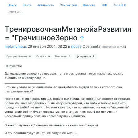
Поиск
Лента
Активность
Cписок тем
Новости
ЖЖ
CodeNLP
v2021.4.13
ТренировочнаяМетанойаРазвития
= "ГречишноеЗерно
↑
metanymous
29 января 2004, 08:22
в
посте
Openmeta
(
оригинал в ЖЖ
)
Прикреплённые
Ссылки
Внешние
Цитируется
0
0
0
2
По пунктам:
Да, ощущение выходит за пределы тела и распространяется, насколько можно
оценить на ширину ладони.
_________________________________
Есть ли у этого ощущения какой-то цент/область внутри тела из которого оно
распространяется?
Насчет лечения и развития. Да, фобию вылечили, как побочный эффект от гораздо
более мощных воздействий. Я не могу быть уверен, что фобию можно вылечить
проще - я фобий не лечил. Но мне кажется, что по влиянию на жизнь "пациентки"
устранение фобии будет гораздо менее значимо, чем сам факт получения
нескольких принципиально новых ощущений/понятий.
_________________________________
О каких ощущениях/понятиях пациентки из книги мы говорим?
И эти понятия будут менять ее саму и ее жизнь.
________________________________