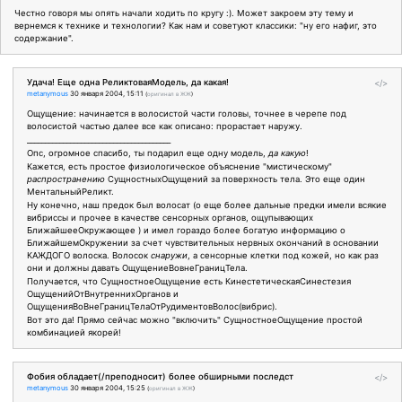
Честно говоря мы опять начали ходить по кругу :). Может закроем эту тему и
вернемся к технике и технологии? Как нам и советуют классики: "ну его нафиг, это
содержание".
Удача! Еще одна РеликтоваяМодель, да какая!
</>
metanymous
30 января 2004, 15:11
(
оригинал в ЖЖ
)
Ощущение: начинается в волосистой части головы, точнее в черепе под
волосистой частью далее все как описано: прорастает наружу.
________________________________________
Опс, огромное спасибо, ты подарил еще одну модель,
да какую
!
Кажется, есть простое физиологическое объяснение "мистическому"
распространению
СущностныхОщущений за поверхность тела. Это еще один
МентальныйРеликт.
Ну конечно, наш предок был волосат (о еще более дальные предки имели всякие
вибриссы и прочее в качестве сенсорных органов, ощупывающих
БлижайшееОкружающее ) и имел гораздо более богатую информацию о
БлижайшемОкружении за счет чувствительных нервных окончаний в основании
КАЖДОГО волоска. Волосок
снаружи
, а сенсорные клетки под кожей, но как раз
они и должны давать ОщущениеВовнеГраницТела.
Получается, что СущностноеОщущение есть КинестетическаяСинестезия
ОщущенийОтВнутреннихОрганов и
ОщущенияВоВнеГраницТелаОтРудиментовВолос(вибрис).
Вот это да! Прямо сейчас можно "включить" СущностноеОщущение простой
комбинацией якорей!
Фобия обладает(/преподносит) более обширными последст
</>
metanymous
30 января 2004, 15:25
(
оригинал в ЖЖ
)