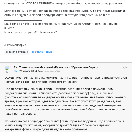
ситуация иная: СТО РАЗ ТВЕРДЯТ - ресурсы, способности, возможности, развитие...
Если же речь идет об исследованиях на границе понимания, то это исследования и
есть, и не худо бы людей предупреждать о статусе "подопытных коллег".
________________________________
Мы сейчас с тобой о книге говорим? "Подопытные коллеги" = семинаристы из
книги?
Или это кто-то другой? Не из книги?
3
комментария
сначала старые
сначала новые
Re: ТренировочнаяМетанойаРазвития = "ГречишноеЗерно
</>
alh__
29 января 2004, 14:43
(
оригинал в ЖЖ
)
Ощущение: начинается в волосистой части головы, точнее в черепе под волосистой
частью далее все как описано: прорастает наружу.
Про побочки при лечении фобии. Описано лечение фобии с применением
разделения личности на "прошлую" (девочка в черных туфлях), нынешнюю
(собственно заякоренная на уверенности и полноте нынешняя Тамми) плюс, неявно,
третья, в рамках которой идет все действие. Так вот опыт этого разделения, там
еще по ходу штуки с внетелесным восприятием, опыт последующей интеграции,
неизбежно изменит основы мировосприятия. Изменений будет довольно много, их
надо прогнозировать?
Собственно вся процедура "лечения" фобии строится ведущим. Под произволом я
имею в виду то, что опыт, который получает "пациент" гораздо шире его
конкретной фобии, шире даже немедленного осознания.