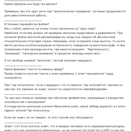
Каким образом они будут ее менять?
Примерно про это идет речь при "экологических проверках", которые предлагаются
для самостоятельной работы.
________________________________
В технике переработки фобии?
Мы с тобой, кажется, не очень точно настроены на "одну тему".
Наиболее отчетиво вопрос об проверки экологии представлен в рефреминге. При
лечении фобии экология рассматривается, когда они говорят об абсолютном/
относительном отсутсвии страха. Например, если устраняли страх высоты, то на его
месте должна остаться разумная осторожность поведения на высоте/на краю. А при
устранении стаха проезда мостов, там кажется внушали - "бдительность",
"внимание", "сенсорное внимание" в процессе проезда через мост.
А тут вообще никакой "экологии", чистый произвол ведущего.
________________________________
Какой фрагмент текста ты имеешь ввиду?
Прямо помести кусочек текста с этим примером, с этим "произволом" сюда,
пожалуйста.
Про "так получилось". Если у ведущего что-то важное "так получается", причем он
сам про это заранее не знает, значит он недостаточно квалифицирован.
________________________________
Ты про мои слова из примера про обучение арифметике, приводящее к раскрытию
способностей к математике?
А откуда могли школьные учителя Эйнштейна знать, какой лебедь вырастет из этого
гадкого утенка?
Так получилось.
Если же знает, но не говорит, то этот случай уже обсуждался.
________________________________
Знает что? Если учитель знает, что в каждом человеке есть нераскрытиые ресурсы,
знает что они раскроются обязательно, но не говорит об этом? Но в НЛП то как раз