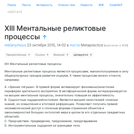
Поиск
Лента
Активность
Cписок тем
Новости
ЖЖ
CodeNLP
v2021.4.13
XIII Ментальные реликтовые
процессы
↑
metanymous
23 октября 2015, 14:02
в
посте
Metapractice
(
оригинал в ЖЖ
)
Прикреплённые
Ссылки
Внешние
Цитируется
0
0
0
2
XIII Ментальные реликтовые процессы
Ментальные реликтовые процессы являются процессами, малоиспользуемым в силу
общекультурных трендов развития социума. К таким процессам можно отнести,
например:
A. «Зрение лягушки». В прямой форме активизирует феномены/синестезии
периферии зрительного восприятия. В метафорической форме интериоризируется
на высшие ментальные процессы, значительно повышая их эффективность.
B. Сущностные ощущения/состояния. Являются высшей синестезией «поиска»
знаний, их осмысления и итоговой референции. Позволяют получать прямой
несимволический доступ к сложным формам отражения объектов и
закономерностей больших онтологий мира в целом (и его отдельных предметных
областей).
C. Предчувствие, предвидение, предсказание, предугадывание.
D. Инструментальные ощущения за границами тела.