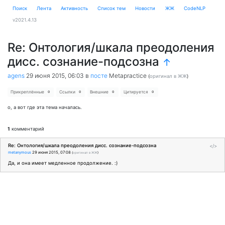
Поиск
Лента
Активность
Cписок тем
Новости
ЖЖ
CodeNLP
v2021.4.13
Re: Онтология/шкала преодоления
дисс. сознание-подсозна
↑
agens
29 июня 2015, 06:03
в
посте
Metapractice
(
оригинал в ЖЖ
)
Прикреплённые
Ссылки
Внешние
Цитируется
0
0
0
0
о, а вот где эта тема началась.
1
комментарий
Re: Онтология/шкала преодоления дисс. сознание-подсозна
</>
metanymous
29 июня 2015, 07:08
(
оригинал в ЖЖ
)
Да, и она имеет медленное продолжение. :)